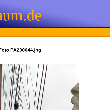
aum.de
Foto PA230044.jpg