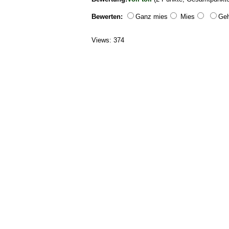
Bewerten:
Ganz mies
Mies
Geh
Views: 374