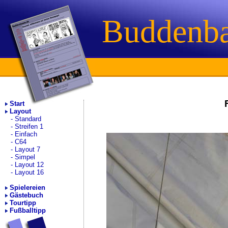
Buddenb
Start
Layout
Standard
Streifen 1
Einfach
C64
Layout 7
Simpel
Layout 12
Layout 16
Spielereien
Gästebuch
Tourtipp
Fußballtipp