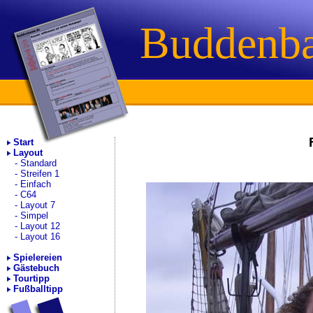
Buddenb
Start
Layout
Standard
Streifen 1
Einfach
C64
Layout 7
Simpel
Layout 12
Layout 16
Spielereien
Gästebuch
Tourtipp
Fußballtipp