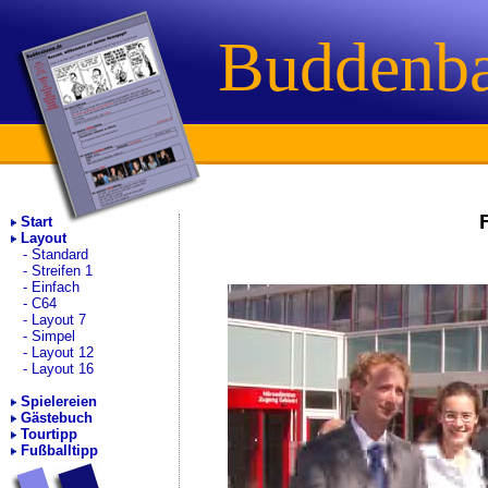
Buddenb
Start
Layout
Standard
Streifen 1
Einfach
C64
Layout 7
Simpel
Layout 12
Layout 16
Spielereien
Gästebuch
Tourtipp
Fußballtipp