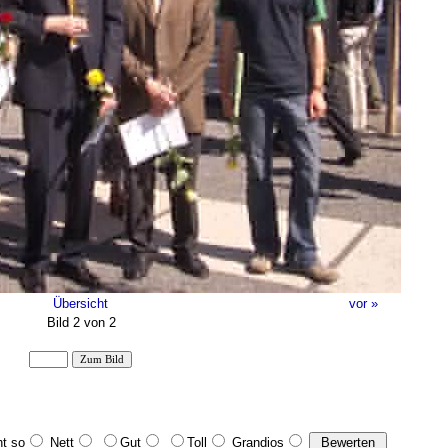
Übersicht
vor »
Bild 2 von 2
t so
Nett
Gut
Toll
Grandios