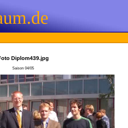
aum.de
Foto Diplom439.jpg
Saison 04/05