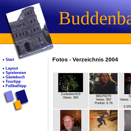
Buddenb
Fotos - Verzeichnis 2004
Start
Layout
Spielereien
Gästebuch
Tourtipp
Fußballtipp
Zurlauben419
IMGP0279
S
Views: 360
Views: 897
Views: 
Punkte: 6.76
5.55