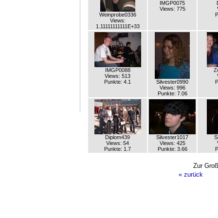
IMGP0075
Views: 775
Weinprobe0336
P
Views:
1.11111111111E+33
IMGP0088
Z
Views: 513
Punkte: 4.1
Silvester0990
P
Views: 996
Punkte: 7.06
Diplom439
Silvester1017
S
Views: 54
Views: 425
Punkte: 1.7
Punkte: 3.66
P
Zur Groß
« zurück