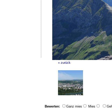
« zurück
Bewerten:
Ganz mies
Mies
Geh