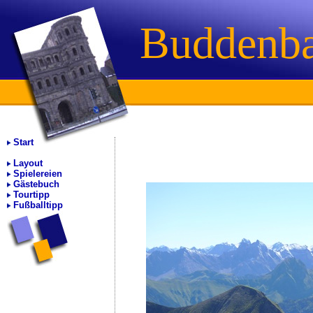
Buddenb
Start
Layout
Spielereien
Gästebuch
Tourtipp
Fußballtipp