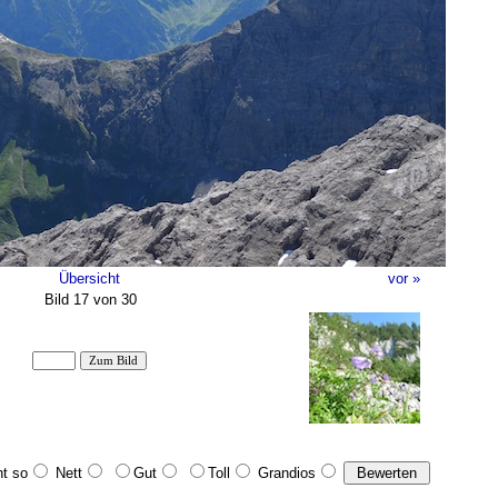
Übersicht
vor »
Bild 17 von 30
t so
Nett
Gut
Toll
Grandios