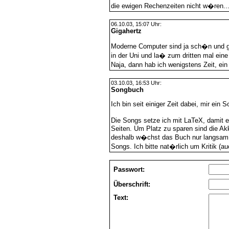
die ewigen Rechenzeiten nicht w�ren..
06.10.03, 15:07 Uhr:
Gigahertz
Moderne Computer sind ja sch�n und gu
in der Uni und la� zum dritten mal eine
Naja, dann hab ich wenigstens Zeit, ei
03.10.03, 16:53 Uhr:
Songbuch
Ich bin seit einiger Zeit dabei, mir ein
Die Songs setze ich mit LaTeX, damit 
Seiten. Um Platz zu sparen sind die Ak
deshalb w�chst das Buch nur langsam
Songs. Ich bitte nat�rlich um Kritik 
Passwort:
Überschrift:
Text: