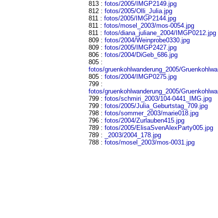
813 :
fotos/2005/IMGP2149.jpg
812 :
fotos/2005/Olli_Julia.jpg
811 :
fotos/2005/IMGP2144.jpg
811 :
fotos/mosel_2003/mos-0054.jpg
811 :
fotos/diana_juliane_2004/IMGP0212.jpg
809 :
fotos/2004/Weinprobe0330.jpg
809 :
fotos/2005/IMGP2427.jpg
806 :
fotos/2004/DiGeb_686.jpg
805 :
fotos/gruenkohlwanderung_2005/Gruenkohlwa
805 :
fotos/2004/IMGP0275.jpg
799 :
fotos/gruenkohlwanderung_2005/Gruenkohlwa
799 :
fotos/schmiri_2003/104-0441_IMG.jpg
799 :
fotos/2005/Julia_Geburtstag_709.jpg
798 :
fotos/sommer_2003/marie018.jpg
796 :
fotos/2004/Zurlauben415.jpg
789 :
fotos/2005/ElisaSvenAlexParty005.jpg
789 :
_2003/2004_178.jpg
788 :
fotos/mosel_2003/mos-0031.jpg