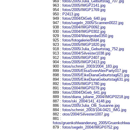
969 :
fotos/2005/Julia_Geburtstag_707.jpg
963 :
fotos/2005/IMGP2141.jpg
954 :
fotos/2005/IMGP1769.jpg
950 :
P2413.jpg
949 :
fotos/2004/DiGeb_640.jpg
947 :
fotos/segeln_2005/Scannen0022.jpg
938 :
fotos/2004/IMGP0092.jpg
930 :
fotos/2004/IMGP0302.jpg
929 :
fotos/2004/Weinprobe0350.jpg
925 :
fotos/fotogalerie/Bild4.jpg
923 :
fotos/2005/IMGP1820.jpg
918 :
fotos/2005/Julia_Geburtstag_752.jpg
913 :
fotos/2004/Silvester1038.jpg
912 :
fotos/2005/IMGP2407.jpg
904 :
fotos/2005/IMGP2413.jpg
900 :
fotos/schmiri_2003/2004_183.jpg
899 :
fotos/2005/ElisaSvenAlexParty017.jpg
898 :
fotos/2005/EikeDianaGeburtstag621.jpg
894 :
fotos/2005/EikeDianaGeburtstag631.jpg
892 :
fotos/2005/IMGP1780.jpg
891 :
fotos/2004/IMGP0279.jpg
889 :
fotos/2004/DiGeb_641.jpg
889 :
fotos/diana_juliane_2004/IMGP0218.jpg
887 :
fotos/ski_2004/141_4148.jpg
886 :
fotos/2005/Julia_Olli_Susanne.jpg
884 :
fotos/schmiri_2003/104-0421_IMG.jpg
882 :
otos/2004/Silvester1007.jpg
881 :
fotos/gruenkohlwanderung_2005/Gruenkohlwa
879 :
fotos/segeln_2004/IMGP0752.jpg