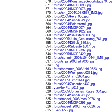
878 :
fotos/2004/KonstanzeGeburtstag970.jp
871 :
fotos/2004/IMGP0098.jpg
871 :
fotos/2004/IMGP0076.jpg
870 :
fotos/ski_2004/105-0557_IMG.jpg
865 :
fotos/2005/Fels_056.jpg
864 :
fotos/2004/Susolli579.jpg
864 :
fotos/2004/Polarstern1.jpg
864 :
fotos/2004/IMGP0074.jpg
860 :
fotos/2005/IMGP1822.jpg
860 :
fotos/2004/Silvester1003.jpg
860 :
fotos/2005/Julia_Geburtstag_761.jpg
855 :
fotos/2004/DiGeb_659.jpg
854 :
fotos/2004/Silvester1007.jpg
852 :
fotos/2005/IMGP2397.jpg
844 :
fotos/2005/IMGP2420.jpg
843 :
fotos/schmiri_2003/104-0444_IMG.jpg
837 :
fotos/silja_2003/silja036.jpg
834 :
.jpg
833 :
fotos/sommer_2003/tobi-0323.jpg
833 :
fotos/2004/Weinprobe0351.jpg
831 :
fotos/2005/Timo1684.jpg
830 :
fotos/2005/Timo1641.jpg
830 :
fotos/2004/Zurlauben432.jpg
828 :
venAlexParty016.jpg
828 :
fotos/2005/Johannes_Katze_304.jpg
828 :
fotos/2004/Susolli571.jpg
825 :
fotos/mosel_2003/mos-0076.jpg
822 :
fotos/2004/IMGP0296.jpg
816 :
fotos/mosel_2003/mos-0016.jpg
815 :
iGeb_655.jpg