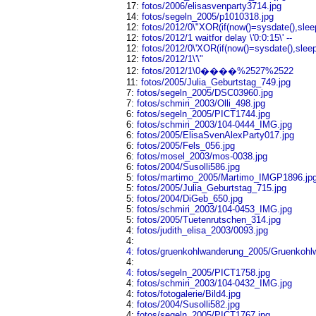
17:
fotos/2006/elisasvenparty3714.jpg
14:
fotos/segeln_2005/p1010318.jpg
12:
fotos/2012/0\"XOR(if(now()=sysdate(),sle
12:
fotos/2012/1 waitfor delay \'0:0:15\' --
12:
fotos/2012/0\'XOR(if(now()=sysdate(),slee
12:
fotos/2012/1\'\"
12:
fotos/2012/1\0����%2527%2522
11:
fotos/2005/Julia_Geburtstag_749.jpg
7:
fotos/segeln_2005/DSC03960.jpg
7:
fotos/schmiri_2003/Olli_498.jpg
6:
fotos/segeln_2005/PICT1744.jpg
6:
fotos/schmiri_2003/104-0444_IMG.jpg
6:
fotos/2005/ElisaSvenAlexParty017.jpg
6:
fotos/2005/Fels_056.jpg
6:
fotos/mosel_2003/mos-0038.jpg
6:
fotos/2004/Susolli586.jpg
5:
fotos/martimo_2005/Martimo_IMGP1896.jp
5:
fotos/2005/Julia_Geburtstag_715.jpg
5:
fotos/2004/DiGeb_650.jpg
5:
fotos/schmiri_2003/104-0453_IMG.jpg
5:
fotos/2005/Tuetenrutschen_314.jpg
4:
fotos/judith_elisa_2003/0093.jpg
4:
4:
fotos/gruenkohlwanderung_2005/Gruenkohl
4:
4:
fotos/segeln_2005/PICT1758.jpg
4:
fotos/schmiri_2003/104-0432_IMG.jpg
4:
fotos/fotogalerie/Bild4.jpg
4:
fotos/2004/Susolli582.jpg
4:
fotos/segeln_2005/PICT1767.jpg