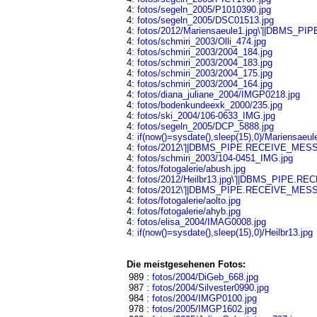
4:
fotos/segeln_2005/P1010390.jpg
4:
fotos/segeln_2005/DSC01513.jpg
4:
fotos/2012/Mariensaeule1.jpg\'||DBMS_PI
4:
fotos/schmiri_2003/Olli_474.jpg
4:
fotos/schmiri_2003/2004_184.jpg
4:
fotos/schmiri_2003/2004_183.jpg
4:
fotos/schmiri_2003/2004_175.jpg
4:
fotos/schmiri_2003/2004_164.jpg
4:
fotos/diana_juliane_2004/IMGP0218.jpg
4:
fotos/bodenkundeexk_2000/235.jpg
4:
fotos/ski_2004/106-0633_IMG.jpg
4:
fotos/segeln_2005/DCP_5888.jpg
4:
if(now()=sysdate(),sleep(15),0)/Mariensaeul
4:
fotos/2012\'||DBMS_PIPE.RECEIVE_MESSAGE
4:
fotos/schmiri_2003/104-0451_IMG.jpg
4:
fotos/fotogalerie/abush.jpg
4:
fotos/2012/Heilbr13.jpg\'||DBMS_PIPE.RE
4:
fotos/2012\'||DBMS_PIPE.RECEIVE_MESSAGE
4:
fotos/fotogalerie/aolto.jpg
4:
fotos/fotogalerie/ahyb.jpg
4:
fotos/elisa_2004/IMAG0008.jpg
4:
if(now()=sysdate(),sleep(15),0)/Heilbr13.jpg
Die meistgesehenen Fotos:
989 :
fotos/2004/DiGeb_668.jpg
987 :
fotos/2004/Silvester0990.jpg
984 :
fotos/2004/IMGP0100.jpg
978 :
fotos/2005/IMGP1602.jpg