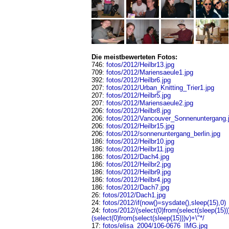
Die meistbewerteten Fotos:
746:
fotos/2012/Heilbr13.jpg
709:
fotos/2012/Mariensaeule1.jpg
392:
fotos/2012/Heilbr6.jpg
207:
fotos/2012/Urban_Knitting_Trier1.jpg
207:
fotos/2012/Heilbr5.jpg
207:
fotos/2012/Mariensaeule2.jpg
206:
fotos/2012/Heilbr8.jpg
206:
fotos/2012/Vancouver_Sonnenuntergang.
206:
fotos/2012/Heilbr15.jpg
206:
fotos/2012/sonnenuntergang_berlin.jpg
186:
fotos/2012/Heilbr10.jpg
186:
fotos/2012/Heilbr11.jpg
186:
fotos/2012/Dach4.jpg
186:
fotos/2012/Heilbr2.jpg
186:
fotos/2012/Heilbr9.jpg
186:
fotos/2012/Heilbr4.jpg
186:
fotos/2012/Dach7.jpg
26:
fotos/2012/Dach1.jpg
24:
fotos/2012/if(now()=sysdate(),sleep(15),0)
24:
fotos/2012/(select(0)from(select(sleep(15)))
(select(0)from(select(sleep(15)))v)+\"*/
17:
fotos/elisa_2004/106-0676_IMG.jpg