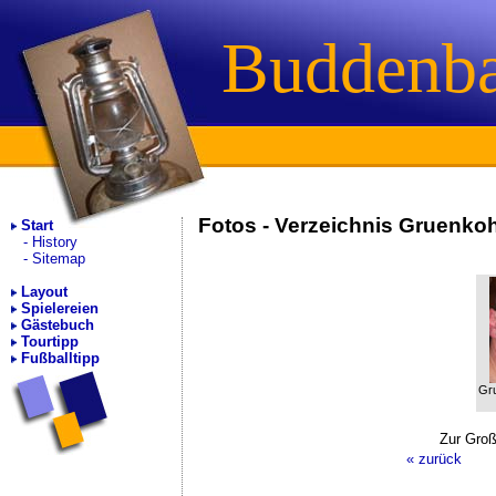
Buddenb
Fotos - Verzeichnis Gruenk
Start
History
Sitemap
Layout
Spielereien
Gästebuch
Tourtipp
Fußballtipp
Gr
Zur Groß
« zurück