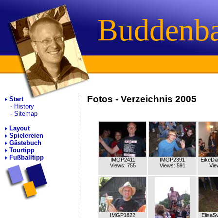
Buddenb
Fotos - Verzeichnis 2005
Start
History
Sitemap
Layout
Spielereien
Gästebuch
Tourtipp
Fußballtipp
IMGP2411
IMGP2391
EikeDi
Views: 755
Views: 591
Vie
IMGP1822
ElisaS