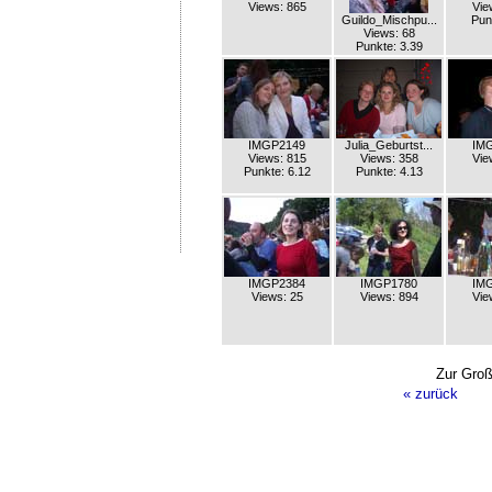
Views: 865
Vie
Guildo_Mischpu...
Pun
Views: 68
Punkte: 3.39
IMGP2149
Julia_Geburtst...
IM
Views: 815
Views: 358
Vie
Punkte: 6.12
Punkte: 4.13
IMGP2384
IMGP1780
IM
Views: 25
Views: 894
Vie
Zur Groß
« zurück