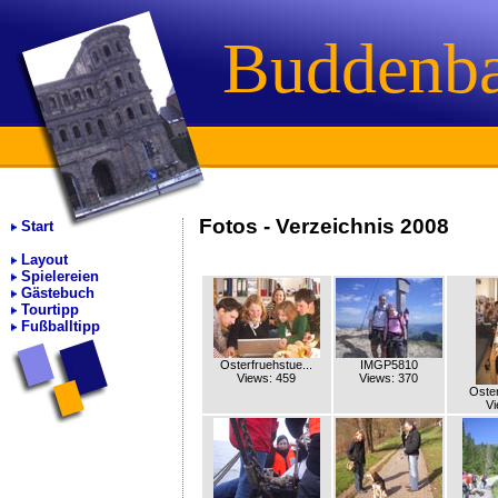
Buddenb
Fotos - Verzeichnis 2008
Start
Layout
Spielereien
Gästebuch
Tourtipp
Fußballtipp
Osterfruehstue...
IMGP5810
Views: 459
Views: 370
Oster
Vi