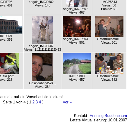
MGP5795
segeln_IMGP602...
IMGP5813
ews: 461
Views: 148
Views: 30
segeln_IMGP607...
Punkte: 3.2
Views: 467
1010069
segeln_IMGP603...
Osterfruehstue...
ews: 359
Views: 501
Views: 301
segeln_IMGP607...
Views: 1.11111111111E+33
-ski-part...
IMGP5800
Osterfruehstue...
ews: 218
Views: 457
Views: 382
Casinoabend524...
Views: 384
ansicht auf ein Vorschaubild klicken!
Seite 1 von 4 ( 1
2
3
4
)
vor »
Kontakt:
Henning Buddenbaum
Letzte Aktualisierung: 10.01.2007