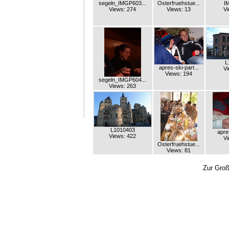
segeln_IMGP603...
Osterfruehstue...
I
Views: 274
Views: 13
Vi
L
apres-ski-part...
Vi
Views: 194
segeln_IMGP604...
Views: 263
L1010403
apres
Views: 422
Vi
Osterfruehstue...
Views: 81
Zur Groß