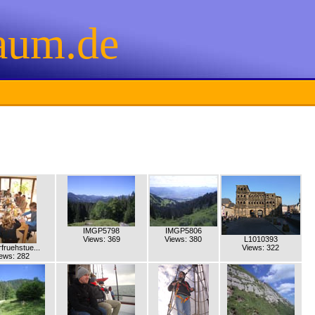
aum.de
IMGP5798
IMGP5806
Views: 369
Views: 380
L1010393
fruehstue...
Views: 322
ews: 282