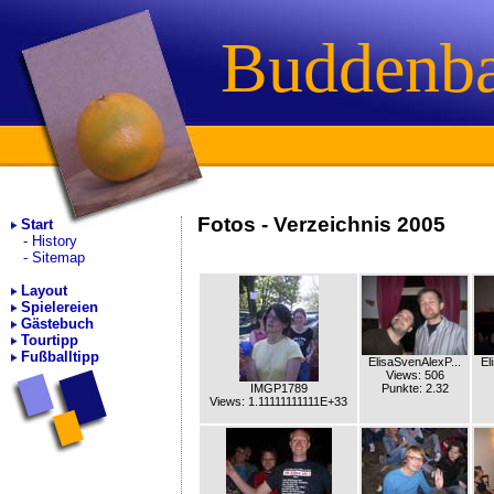
Buddenb
Fotos - Verzeichnis 2005
Start
History
Sitemap
Layout
Spielereien
Gästebuch
Tourtipp
Fußballtipp
ElisaSvenAlexP...
El
Views: 506
IMGP1789
Punkte: 2.32
Views: 1.11111111111E+33