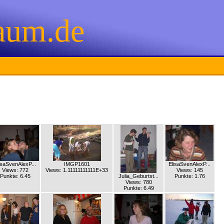
aum.de
isaSvenAlexP...
IMGP1601
ElisaSvenAlexP...
Views: 772
Views: 1.11111111111E+33
Views: 145
Punkte: 6.45
Julia_Geburtst...
Punkte: 1.76
Views: 780
Punkte: 6.49