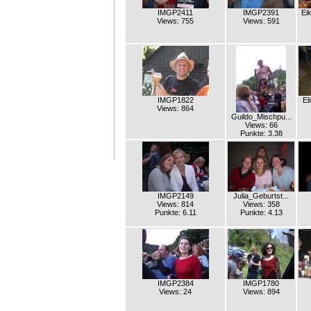
IMGP2411
IMGP2391
Ei
Views: 755
Views: 591
IMGP1822
El
Views: 864
Guildo_Mischpu...
Views: 66
Punkte: 3.38
IMGP2149
Julia_Geburtst...
Views: 814
Views: 358
Punkte: 6.11
Punkte: 4.13
IMGP2384
IMGP1780
Views: 24
Views: 894