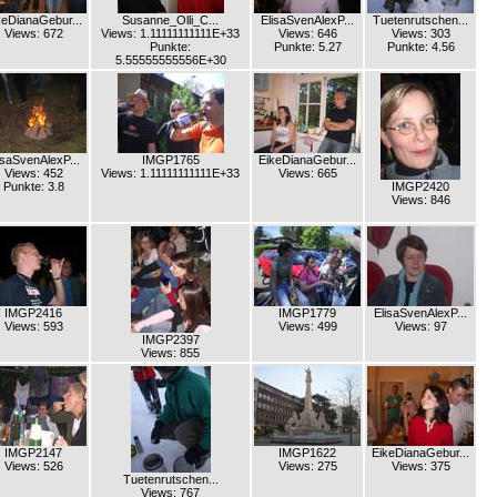
keDianaGebur...
Susanne_Olli_C...
ElisaSvenAlexP...
Tuetenrutschen...
Views: 672
Views: 1.11111111111E+33
Views: 646
Views: 303
Punkte:
Punkte: 5.27
Punkte: 4.56
5.55555555556E+30
isaSvenAlexP...
IMGP1765
EikeDianaGebur...
Views: 452
Views: 1.11111111111E+33
Views: 665
Punkte: 3.8
IMGP2420
Views: 846
IMGP2416
IMGP1779
ElisaSvenAlexP...
Views: 593
Views: 499
Views: 97
IMGP2397
Views: 855
IMGP2147
IMGP1622
EikeDianaGebur...
Views: 526
Views: 275
Views: 375
Tuetenrutschen...
Views: 767