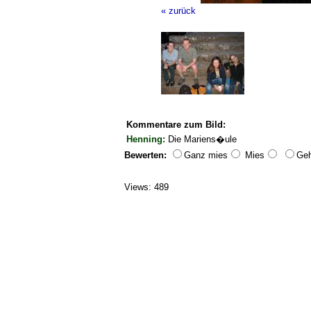
« zurück
Kommentare zum Bild:
Henning:
Die Mariens�ule
Bewerten:
Ganz mies
Mies
Geh
Views: 489