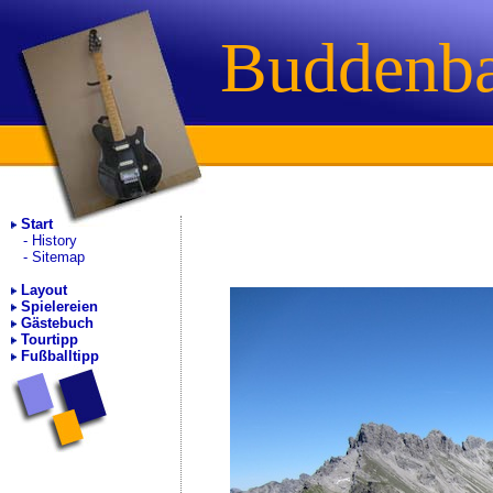
Buddenb
Start
History
Sitemap
Layout
Spielereien
Gästebuch
Tourtipp
Fußballtipp