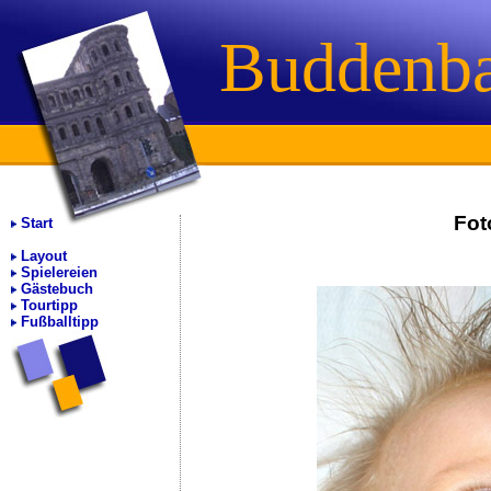
Buddenb
Fot
Start
Layout
Spielereien
Gästebuch
Tourtipp
Fußballtipp