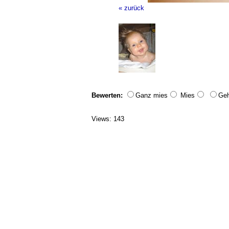
« zurück
Bewerten:
Ganz mies
Mies
Geh
Views: 143