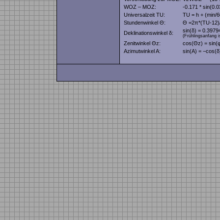
WOZ – MOZ:
-0.171 * sin(0
Universalzeit TU:
TU = h + (min
Stundenwinkel Θ:
Θ =2π*(TU-12)
sin(δ) = 0.397
Deklinationswinkel δ:
(Frühlingsanfang i
Zenitwinkel Θz:
cos(Θz) = sin(
Azimutwinkel A:
sin(A) = −cos(δ