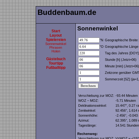
Buddenbaum.de
Sonnenwinkel
Start
Layout
Spielereien
°N
Geographische Breite [
Sonnenwinkel
°O
Geographische Länge [
Phrasen
Holen
Tag des Jahres [DOY]
Gästebuch
Stunde [h] (Jetzt=06)
Tourtipp
Minute [min] (Jetzt=06
Fußballtipp
Zeitzone genüber GMT 
Sommerzeit [SZ] (ja=1,
Verschiebung zur MOZ:
-93.44 Minuten
WOZ – MOZ:
-5.71 Minuten
Deklinationswinkel:
15.447°, 0.27 r
Zenitwinkel:
92.456°, 1.614 
Sonnenhöhe:
-2.456°, -0.043
Azimut:
62.395°, 1.089
Tageslänge:
14.541 Stunden
Rechenweg:
Verschiebung zur MOZ:
VzWOZ = -(15*