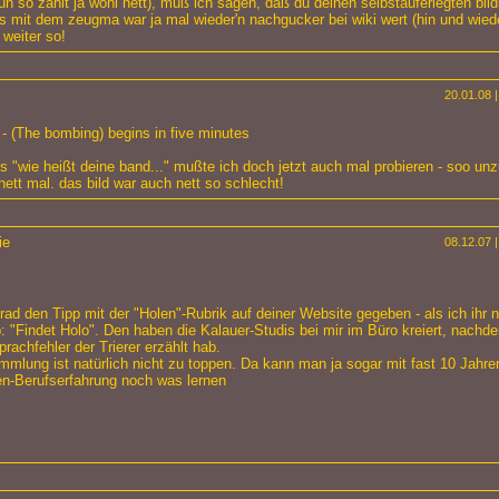
 un so zählt ja wohl nett), muß ich sagen, daß du deinen selbstauferlegten bil
das mit dem zeugma war ja mal wieder'n nachgucker bei wiki wert (hin und wied
- weiter so!
20.01.08 |
- (The bombing) begins in five minutes
 "wie heißt deine band..." mußte ich doch jetzt auch mal probieren - soo unz
 nett mal. das bild war auch nett so schlecht!
ie
08.12.07 |
grad den Tipp mit der "Holen"-Rubrik auf deiner Website gegeben - als ich ihr 
 "Findet Holo". Den haben die Kalauer-Studis bei mir im Büro kreiert, nachd
rachfehler der Trierer erzählt hab.
mlung ist natürlich nicht zu toppen. Da kann man ja sogar mit fast 10 Jahre
nen-Berufserfahrung noch was lernen