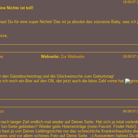
18.09.07 |
ne Nichte ist toll!
st Du für eine super Nichte! Das ist ja absolut das süsseste Baby, was ich
üsse,
ne
Webseite:
Zur Webseite
18.08.07 |
ür den Gästebucheintrag und die Glückwünsche zum Geburtstag!
ke ich noch ein Bier auf den Olli, der jetzt auch die böse Zahl vorne hat
ti
06.08.07 |
 nach langer Zeit endlich mal wieder auf Deiner Seite. Hat sich ja total verände
e fun-Seite geblieben? Wieder geile Holeneinträge (mein Favorit: Findet Holo!).
u hast ja von Deiner Lieblingsnichte nur das schreckliche Krankenhausfoto d
leres und vor allem schönes Foto auf Deine Seite. ;-) Ausserdem hattest Du 