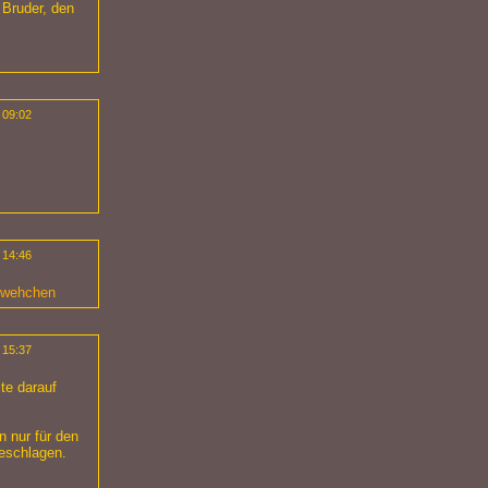
 Bruder, den
 09:02
 14:46
hwehchen
 15:37
te darauf
n nur für den
geschlagen.