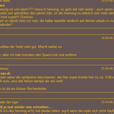
ie doris
10.03.09 |
ere
derung ist von wann??? mensch henning, so geht dat nett weiter - auch wenn 
eite seit gefuehlten drei jahren lobt, ist die meinung nu wirklich nett mehr aktu
 total super!!! (Saskia)
ran! un damit mein ich nett, die halbe republik neidisch auf deinen urlaub zu 
valendar?
15.09.08 |
Aufbau der Seite sehr gut. Macht weiter so.
, aber ich hab trotzdem den Spam-Link mal entfernt.
wrence
27.05.08 |
 sau-di
nett ueber die spritpreise beschweren. der liter super kostet hier so ca. 0.08 e
l euro, also dat heisst wenijer als ein cent!
 ist da ein kleiner Rechenfehler...
der der topo
22.04.08 |
ß ja mal wieder was schreiben...
ß ich den henning echt mal wieder loben. auch wenn die seite sich nicht häuf