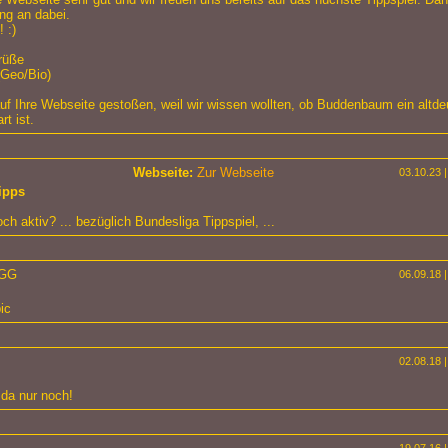
ng an dabei.
 :)
rüße
(Geo/Bio)
auf Ihre Webseite gestoßen, weil wir wissen wollten, ob Buddenbaum ein altd
rt ist.
Webseite:
Zur Webseite
03.10.23 |
ipps
och aktiv? ... bezüglich Bundesliga Tippspiel, ...
 GG
06.09.18 |
pic
02.08.18 |
 da nur noch!