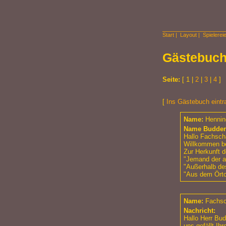
Start
|
Layout
|
Spielerei
Gästebuc
Seite:
[ 1 |
2
|
3
|
4
]
[
Ins Gästebuch eintr
Name:
Hennin
Name Budde
Hallo Fachscha
Willkommen be
Zur Herkunft 
"Jemand der a
"Außerhalb de
"Aus dem Ört
Name:
Fachsc
Nachricht:
Hallo Herr Bu
uns gefällt Ih