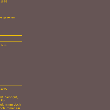
 16:59
 je gesehen
 17:49
 10:09
rt. Sehr gut,
 Ein
rauf, nimm doch
doch immer ein