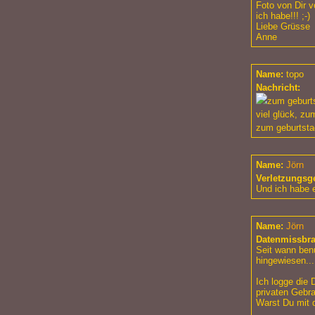
Foto von Dir v
ich habe!!! ;-)
Liebe Grüsse
Anne
Name:
topo
Nachricht:
zum geburts
viel glück, zu
zum geburtstag
Name:
Jörn
Verletzungsg
Und ich habe 
Name:
Jörn
Datenmissbr
Seit wann ben
hingewiesen...
Ich logge die 
privaten Gebr
Warst Du mit 