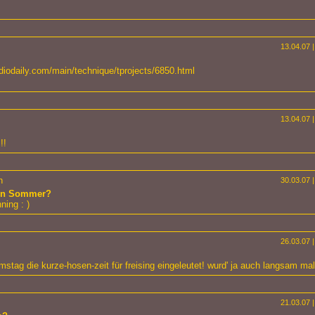
13.04.07 |
diodaily.com/main/technique/tprojects/6850.html
13.04.07 |
!!
n
30.03.07 |
hon Sommer?
ing : )
26.03.07 |
stag die kurze-hosen-zeit für freising eingeleutet! wurd' ja auch langsam mal
21.03.07 |