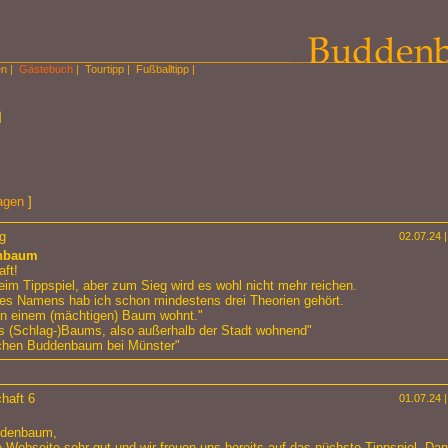
en
|
Gästebuch
|
Tourtipp
|
Fußballtipp
|
h
agen
]
g
02.07.24 |
nbaum
ft!
im Tippspiel, aber zum Sieg wird es wohl nicht mehr reichen.
des Namens hab ich schon mindestens drei Theorien gehört.
n einem (mächtigen) Baum wohnt."
s (Schlag-)Baums, also außerhalb der Stadt wohnend"
chen Buddenbaum bei Münster"
haft 6
01.07.24 |
ddenbaum,
re Webseite sehr gut und wir freuen uns bereits auf das nüchste Tippspiel. Dan