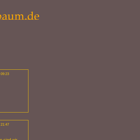
 09:23
 21:47
n sind wir