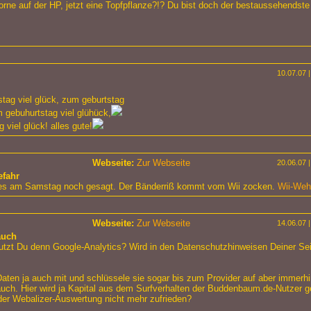
orne auf der HP, jetzt eine Topfpflanze?!? Du bist doch der bestaussehendste
10.07.07 |
tag viel glück, zum geburtstag
m gebuhurtstag viel glühück,
 viel glück! alles gute!
Webseite:
Zur Webseite
20.06.07 |
efahr
es am Samstag noch gesagt. Der Bänderriß kommt vom Wii zocken.
Wii-We
Webseite:
Zur Webseite
14.06.07 |
auch
utzt Du denn Google-Analytics? Wird in den Datenschutzhinweisen Deiner Sei
Daten ja auch mit und schlüssele sie sogar bis zum Provider auf aber immerhi
auch. Hier wird ja Kapital aus dem Surfverhalten der Buddenbaum.de-Nutzer 
der Webalizer-Auswertung nicht mehr zufrieden?