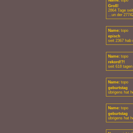
Name:
topo
Groß!
2864 Tage seit
...un der 2774
Name:
topo
episch
seit 2367 hab 
Name:
topo
rekord!?!
seit 618 tagen
Name:
topo
geburtstag
übrigens hat h
Name:
topo
geburtstag
übrigens hat h