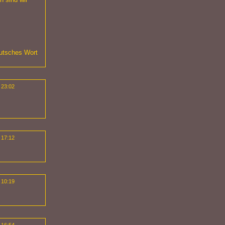
eutsches Wort
 23:02
 17:12
 10:19