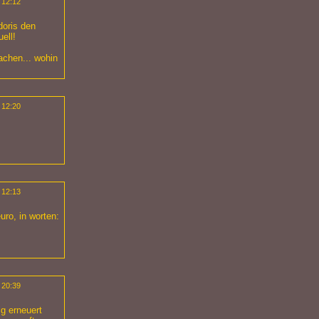
 12:12
doris den
ell!
machen... wohin
 12:20
 12:13
uro, in worten:
 20:39
ig erneuert