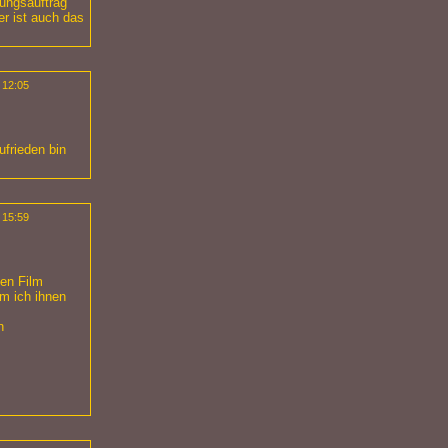
dungsauftrag
er ist auch das
 12:05
ufrieden bin
 15:59
nen Film
em ich ihnen
n