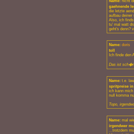
Name:
nicht d
gaehnende le
die letzte aen
aufbau deiner s
Also, ich finds
tu' mal watt d
geht's denn? 
Name:
doris
toll
Ich finde den 
Das ist sch�n
Name:
t.e. la
spritpreise in
ich kann mich 
null komma nul
Topo, irgendwo
Name:
mal wie
irgendwer mu
...trotzdem mu