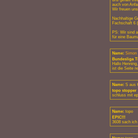
auch von Anfa
Wir freuen uns!
Nachhaltige G
Fachschaft 6 
PS: Wir sind 
für eine Bauma
Name:
Simon
Bundesliga T
Hallo Henning,
ist die Seite n
Name:
S aus
topo stopper
schluss mit e
Name:
topo
EPIC!!!
3608 sach ich