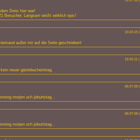
19.07.16 |
dem Doris hier war!
21 Besucher. Langsam wird's wirklich epic!
10.03.15 |
niemand außer mir auf die Seite geschrieben!
19.03.11 |
 kein neuer gästebucheintrag.
09.07.09 |
enning morjen och jeburtstag...
09.07.09 |
enning morjen och jeburtstag...