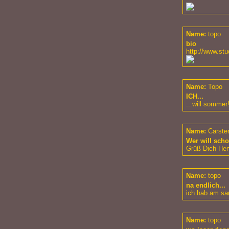
Name:
topo
bio
http://www.stu
Name:
Topo
ICH...
...will sommer!
Name:
Carste
Wer will sc
Grüß Dich Henn
Name:
topo
na endlich...
ich hab am sam
Name:
topo