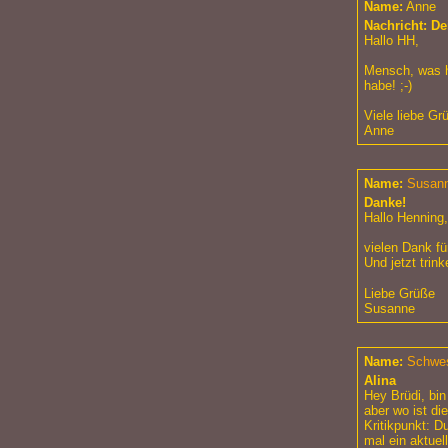
Name:
Anne
Nachricht: Dei
Hallo HH,
Mensch, was ha
habe! ;-)
Viele liebe Gr
Anne
Name:
Susan
Danke!
Hallo Henning,
vielen Dank f
Und jetzt trin
Liebe Grüße
Susanne
Name:
Schwes
Alina
Hey Brüdi, bin
aber wo ist di
Kritikpunkt: D
mal ein aktuel