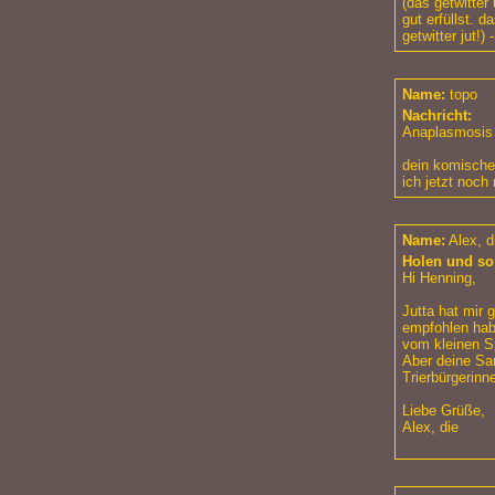
(das getwitter
gut erfüllst. 
getwitter jut!) 
Name:
topo
Nachricht:
Anaplasmosis 
dein komisches
ich jetzt noch
Name:
Alex, d
Holen und so
Hi Henning,
Jutta hat mir 
empfohlen hab:
vom kleinen Sp
Aber deine Sam
Trierbürgerin
Liebe Grüße,
Alex, die