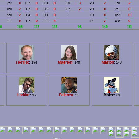
2:2
0
0:2
0
1:1
0
3:0
3
2:1
2
1:0
2
0:0
2
1:2
0
0:2
0
2:2
2
2:1
0
2:1
0
5:0
2
1:4
0
0:1
0
:
1:1
0
0:2
0
1:1
0
1:2
0
2:0
4
:
1:0
2
0:0
0
8
108
117
115
96
149
111
HerrHo
:
Maerien
:
Marlon
:
154
149
148
Loddar
:
Palanca
:
Malec:
96
91
89