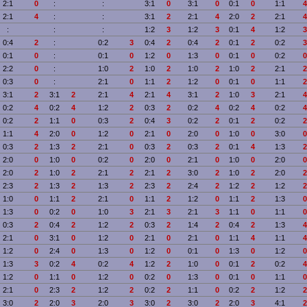
2:1
0
:
:
3:1
0
3:1
0
0:1
0
1:1
4
2:1
4
:
:
3:1
2
2:1
4
2:0
2
2:1
4
:
:
:
1:2
3
1:2
3
0:1
4
1:2
3
0:4
2
:
0:2
3
0:4
2
0:4
2
0:1
2
0:2
3
0:1
0
:
0:1
0
1:2
0
1:3
0
0:1
0
0:2
0
2:2
0
:
1:0
2
1:0
2
1:0
2
1:0
2
2:1
2
0:3
0
:
2:1
0
1:1
2
1:2
0
0:1
0
1:1
2
3:1
2
3:1
2
2:1
4
2:1
4
3:1
2
1:0
3
2:1
4
0:2
4
0:2
4
1:2
2
0:3
2
0:2
4
0:2
4
0:2
4
0:2
2
1:1
0
0:3
2
0:4
3
0:2
2
0:1
2
0:2
2
1:1
4
2:0
0
1:2
0
2:1
0
2:0
0
1:0
0
3:0
0
0:3
2
1:3
2
2:1
0
0:3
2
0:3
2
0:1
4
1:3
2
2:0
0
1:0
0
0:2
0
2:0
0
2:1
0
1:0
0
2:0
0
2:0
2
1:0
2
2:1
2
2:1
2
3:0
2
1:0
2
2:0
2
2:3
2
1:3
2
1:3
2
2:3
2
2:4
2
1:2
2
1:2
2
1:0
0
1:1
2
2:1
0
1:1
2
1:2
0
1:1
2
1:3
0
1:3
0
0:2
0
1:0
3
2:1
3
2:1
3
1:1
0
1:1
0
0:3
2
0:4
2
1:2
2
0:3
2
1:4
2
0:4
2
1:3
4
2:1
0
3:1
0
1:2
0
2:1
0
2:1
0
1:1
4
1:1
4
1:2
0
2:4
0
1:3
0
1:2
0
0:1
0
1:3
0
1:2
0
1:3
3
0:2
4
0:2
4
1:2
2
1:0
0
0:1
2
0:2
4
1:2
0
1:1
0
1:2
0
0:2
0
1:3
0
0:1
0
1:1
0
2:1
0
2:3
2
1:2
2
0:2
2
1:1
0
0:2
2
1:2
2
3:0
2
2:0
3
2:0
3
3:0
2
3:0
2
2:0
3
4:1
2