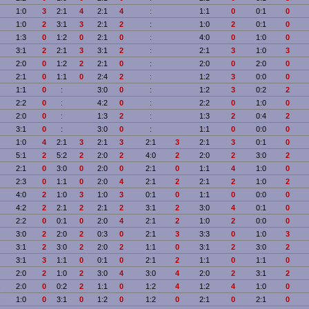
1:0
3
2:1
4
2:1
4
:
1:1
0
0:1
0
1:0
2
3:1
3
2:1
2
:
1:0
2
0:1
0
1:3
0
1:2
0
2:1
0
:
4:0
0
1:0
0
3:1
2
2:1
3
3:1
2
:
2:1
3
1:0
3
2:0
0
1:2
2
2:1
0
:
2:0
0
2:0
0
2:1
0
1:1
0
2:4
2
:
1:2
3
0:0
0
1:1
0
:
3:0
0
:
1:2
3
0:2
2
2:2
0
:
4:2
0
:
2:2
0
1:0
0
2:0
0
:
1:3
2
:
1:3
2
0:4
2
3:1
0
:
3:0
0
:
1:1
0
0:0
0
1:0
4
2:1
3
2:1
3
2:1
3
2:1
3
0:1
0
5:1
2
5:2
2
2:0
2
4:0
2
2:0
2
3:0
2
2:1
0
3:0
0
2:0
0
2:1
0
1:1
4
1:0
0
2:3
0
1:1
0
2:0
4
2:1
2
2:1
2
1:0
2
4:0
2
1:0
3
1:0
3
0:1
0
1:1
0
0:0
0
4:2
2
2:1
2
2:1
2
3:1
2
3:0
4
0:1
0
2:2
0
0:1
0
2:0
4
2:1
2
1:0
2
0:0
0
3:0
2
2:0
2
0:3
0
2:1
3
3:3
0
1:0
3
3:1
2
3:0
2
2:0
2
1:1
0
3:1
2
3:0
2
3:1
3
1:1
0
0:1
0
2:1
2
1:1
0
1:1
0
2:0
2
1:0
2
3:0
4
3:0
4
2:0
2
3:1
2
2:0
0
0:2
2
1:1
0
1:2
4
1:2
4
1:0
0
1:0
0
3:1
0
1:2
0
1:2
0
2:1
0
2:1
0