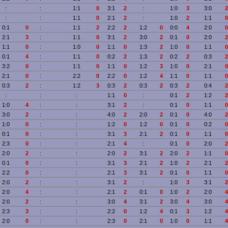
:
:
1:1
0
3:1
2
:
1:0
3
3:0
2
:
:
1:1
0
2:1
2
:
1:0
2
1:1
0
0:1
0
:
1:1
2
2:2
2
1:2
0
0:0
4
2:0
0
2:1
3
:
1:1
0
3:1
2
3:0
2
0:1
0
2:0
2
1:1
0
:
1:0
0
1:1
0
1:3
2
1:0
0
1:1
0
0:1
4
:
1:1
0
0:2
2
1:3
2
0:2
2
0:3
2
3:2
0
:
1:1
0
1:1
0
1:2
3
1:0
0
2:1
0
2:1
0
:
2:2
0
2:2
0
1:2
4
1:1
0
1:1
0
0:3
2
:
1:2
3
0:3
2
0:3
2
0:3
2
0:4
2
:
:
:
1:1
0
:
0:1
2
1:2
2
1:0
4
:
:
3:1
2
:
0:1
0
1:1
0
3:0
2
:
:
4:0
2
2:0
2
0:1
0
4:0
2
1:0
0
:
:
1:2
0
1:2
0
0:1
0
0:2
0
0:1
0
:
:
3:1
3
2:1
2
0:1
0
1:1
0
2:3
0
:
:
2:1
4
:
0:1
0
2:0
2
2:0
2
:
:
2:0
2
3:1
2
2:0
2
1:1
0
0:1
0
:
:
3:1
3
2:1
2
1:0
2
2:1
2
2:2
0
:
:
2:1
3
3:1
2
0:1
0
1:1
0
2:0
2
:
:
3:1
2
:
1:0
3
3:1
2
2:0
4
:
:
2:1
2
0:1
0
1:0
2
2:0
4
2:0
2
:
:
3:0
4
3:1
2
3:0
4
3:0
4
2:3
3
:
:
2:2
0
1:2
4
0:1
3
1:2
4
2:0
0
:
:
2:3
0
2:1
0
1:0
0
1:1
4