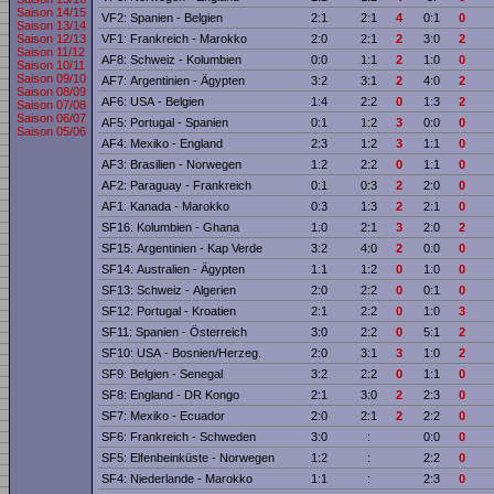
Saison 14/15
VF2: Spanien - Belgien
2:1
2:1
4
0:1
0
Saison 13/14
VF1: Frankreich - Marokko
2:0
2:1
2
3:0
2
Saison 12/13
Saison 11/12
AF8: Schweiz - Kolumbien
0:0
1:1
2
1:0
0
Saison 10/11
Saison 09/10
AF7: Argentinien - Ägypten
3:2
3:1
2
4:0
2
Saison 08/09
AF6: USA - Belgien
1:4
2:2
0
1:3
2
Saison 07/08
Saison 06/07
AF5: Portugal - Spanien
0:1
1:2
3
0:0
0
Saison 05/06
AF4: Mexiko - England
2:3
1:2
3
1:1
0
AF3: Brasilien - Norwegen
1:2
2:2
0
1:1
0
AF2: Paraguay - Frankreich
0:1
0:3
2
2:0
0
AF1: Kanada - Marokko
0:3
1:3
2
2:1
0
SF16: Kolumbien - Ghana
1:0
2:1
3
2:0
2
SF15: Argentinien - Kap Verde
3:2
4:0
2
0:0
0
SF14: Australien - Ägypten
1:1
1:2
0
1:0
0
SF13: Schweiz - Algerien
2:0
2:2
0
0:1
0
SF12: Portugal - Kroatien
2:1
2:2
0
1:0
3
SF11: Spanien - Österreich
3:0
2:2
0
5:1
2
SF10: USA - Bosnien/Herzeg.
2:0
3:1
3
1:0
2
SF9: Belgien - Senegal
3:2
2:2
0
1:1
0
SF8: England - DR Kongo
2:1
3:0
2
2:3
0
SF7: Mexiko - Ecuador
2:0
2:1
2
2:2
0
SF6: Frankreich - Schweden
3:0
:
0:0
0
SF5: Elfenbeinküste - Norwegen
1:2
:
2:2
0
SF4: Niederlande - Marokko
1:1
:
2:3
0