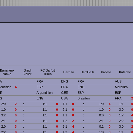
Bananen-
Brudi
FC Barfuß
HerrHo
HerrHoJr
Käbeto
Katsche
flanke
Völler
Irsch
A
FRA
ENG
FRA
AUS
entinien
4
ESP
FRA
ENG
Marokko
R
Argentinien
GER
ESP
ESP
G
ENG
USA
Brasilien
FRA
2
2:0
2
:
1:1
0
1:1
0
:
1:0
4
1:1
0
1:0
0
:
1:1
0
2:1
0
:
1:0
0
3:0
0
3:2
0
:
1:1
0
1:1
0
:
0:0
0
1:2
4
2:1
0
:
1:1
0
1:2
2
:
2:1
0
2:2
0
2:0
3
:
1:1
0
3:1
4
:
0:1
0
3:0
2
2:2
0
:
1:1
0
1:2
4
:
1:0
0
1:1
0