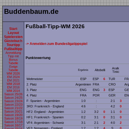
Buddenbaum.de
Fußball-Tipp-WM 2026
Start
Layout
Spielereien
Gästebuch
-> Anmelden zum Bundesligatippspiel
Tourtipp
Fußballtipp
Anmeldung
Tipp mit
Punktewertung
Bonus
Tabelle
Ewige
Aralk
Altobelli
Tabelle
Ergebnis
Tinki
WM 2026
EM 2024
Weltmeister
ESP
ESP
6
TUR
FR
EM 2021
WM 2018
2. Platz
Argentinien
FRA
CRO
Arg
EM 2016
3. Platz
ENG
ENG
3
ESP
GE
WM 2014
Saison 25/26
4. Platz
FRA
POR
GER
EN
Saison 24/25
F: Spanien - Argentinien
1:0
:
2:1
3
Saison 23/24
Saison 22/23
3RD: Frankreich - England
4:6
:
4:2
0
Saison 21/22
Saison 20/21
HF2: England - Argentinien
1:2
3:2
0
1:1
0
Saison 19/20
HF1: Frankreich - Spanien
0:2
3:1
0
3:1
0
Saison 18/19
Saison 17/18
VF4: Argentinien - Schweiz
3:1
2:1
2
4:0
2
Saison 16/17
VF3: Norwegen - England
1:2
1:2
4
5:
0
Saison 15/16