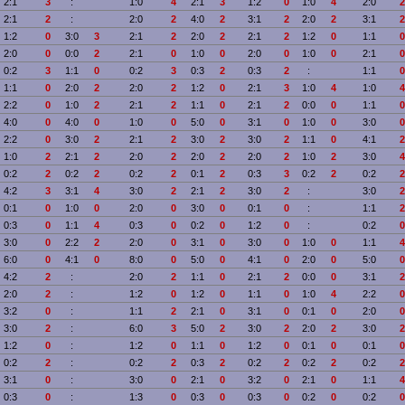
2:1
3
:
1:0
4
2:1
3
1:2
0
1:0
4
2:0
2
2:1
2
:
2:0
2
4:0
2
3:1
2
2:0
2
3:1
2
1:2
0
3:0
3
2:1
2
2:0
2
2:1
2
1:2
0
1:1
0
2:0
0
0:0
2
2:1
0
1:0
0
2:0
0
1:0
0
2:1
0
0:2
3
1:1
0
0:2
3
0:3
2
0:3
2
:
1:1
0
1:1
0
2:0
2
2:0
2
1:2
0
2:1
3
1:0
4
1:0
4
2:2
0
1:0
2
2:1
2
1:1
0
2:1
2
0:0
0
1:1
0
4:0
0
4:0
0
1:0
0
5:0
0
3:1
0
1:0
0
3:0
0
2:2
0
3:0
2
2:1
2
3:0
2
3:0
2
1:1
0
4:1
2
1:0
2
2:1
2
2:0
2
2:0
2
2:0
2
1:0
2
3:0
4
0:2
2
0:2
2
0:2
2
0:1
2
0:3
3
0:2
2
0:2
2
4:2
3
3:1
4
3:0
2
2:1
2
3:0
2
:
3:0
2
0:1
0
1:0
0
2:0
0
3:0
0
0:1
0
:
1:1
2
0:3
0
1:1
4
0:3
0
0:2
0
1:2
0
:
0:2
0
3:0
0
2:2
2
2:0
0
3:1
0
3:0
0
1:0
0
1:1
4
6:0
0
4:1
0
8:0
0
5:0
0
4:1
0
2:0
0
5:0
0
4:2
2
:
2:0
2
1:1
0
2:1
2
0:0
0
3:1
2
2:0
2
:
1:2
0
1:2
0
1:1
0
1:0
4
2:2
0
3:2
0
:
1:1
2
2:1
0
3:1
0
0:1
0
2:0
0
3:0
2
:
6:0
3
5:0
2
3:0
2
2:0
2
3:0
2
1:2
0
:
1:2
0
1:1
0
1:2
0
0:1
0
0:1
0
0:2
2
:
0:2
2
0:3
2
0:2
2
0:2
2
0:2
2
3:1
0
:
3:0
0
2:1
0
3:2
0
2:1
0
1:1
4
0:3
0
:
1:3
0
0:3
0
0:3
0
0:2
0
0:2
0