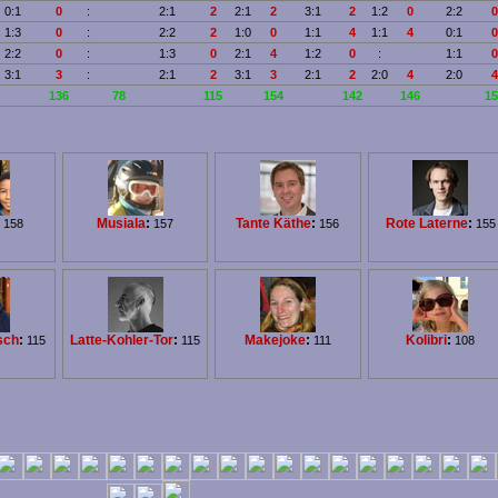
0:1
0
:
2:1
2
2:1
2
3:1
2
1:2
0
2:2
0
1:3
0
:
2:2
2
1:0
0
1:1
4
1:1
4
0:1
0
2:2
0
:
1:3
0
2:1
4
1:2
0
:
1:1
0
3:1
3
:
2:1
2
3:1
3
2:1
2
2:0
4
2:0
4
136
78
115
154
142
146
15
Musiala
:
Tante Käthe
:
Rote Laterne
:
158
157
156
155
sch
:
Latte-Kohler-Tor
:
Makejoke
:
Kolibri
:
115
115
111
108