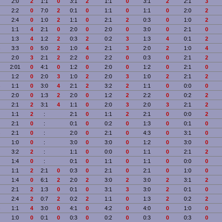
2:0
2
1:1
0
3:1
2
1:1
0
3:1
2
2:1
3
2:2
0
7:0
2
0:1
0
1:1
0
1:1
0
2:0
2
2:4
0
1:0
2
1:1
0
2:1
2
0:3
0
1:0
2
1:1
4
2:1
0
2:0
0
2:0
0
3:0
0
2:1
0
1:3
4
1:2
2
0:3
2
0:2
3
1:3
4
0:1
2
3:3
0
5:0
2
1:0
4
2:1
3
2:0
2
1:0
4
2:0
3
2:1
2
2:2
0
2:2
0
0:3
0
2:1
2
2:01
0
4:1
0
1:2
0
2:0
0
1:2
0
2:1
0
1:2
0
2:0
3
1:0
2
2:0
3
1:0
2
2:1
2
1:1
0
3:0
4
2:1
2
3:2
2
1:1
0
0:0
0
2:0
0
1:3
2
2:0
0
1:2
2
2:2
0
0:2
2
2:1
2
3:1
4
1:1
0
2:0
3
2:0
3
2:1
2
1:1
2
:
2:1
0
1:1
2
2:1
0
0:0
2
2:1
0
:
0:1
0
0:2
0
1:3
0
0:1
0
2:1
0
:
2:0
0
2:1
0
4:3
0
3:1
0
1:0
0
:
3:0
0
3:0
0
1:2
0
3:0
0
3:2
2
:
1:1
0
0:0
0
1:1
0
2:1
2
1:4
0
:
0:1
0
1:1
0
1:1
0
0:0
0
1:1
2
2:1
0
0:3
0
2:1
0
2:1
0
1:0
0
1:4
0
6:1
2
2:0
2
3:0
2
3:0
2
3:1
2
2:1
2
1:3
0
0:1
0
3:1
3
3:0
2
0:1
0
2:4
2
0:7
2
0:2
2
1:1
0
1:3
2
0:2
2
1:1
4
3:0
0
4:1
0
4:2
0
4:0
0
1:0
0
1:0
0
0:1
0
0:3
0
0:2
0
0:3
0
0:3
0