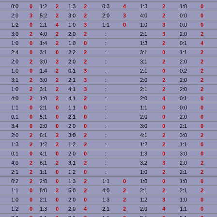
0:0
0
1:2
2
1:3
2
0:3
4
1:3
2
1:0
0
2:0
3
5:2
2
3:0
2
2:0
3
4:0
2
0:0
0
1:2
0
2:1
4
1:0
3
1:1
0
1:0
3
0:0
0
3:0
2
4:0
2
2:0
2
:
2:1
3
2:0
2
1:0
0
1:4
2
1:0
0
:
1:3
2
0:1
4
2:4
0
3:1
0
2:2
2
:
3:1
0
1:1
2
2:0
2
3:0
2
2:0
2
:
3:1
2
2:0
2
1:0
0
1:4
2
0:1
3
:
2:1
0
0:2
2
3:1
2
3:0
2
2:1
3
:
2:0
2
2:0
2
1:0
2
3:1
2
4:1
3
:
2:1
2
2:0
2
4:0
2
1:0
2
4:1
2
:
2:0
4
0:1
0
1:1
0
2:1
0
1:1
0
:
1:1
0
0:0
0
0:1
0
5:1
0
2:1
0
:
2:0
0
2:0
0
3:4
0
2:0
0
2:0
0
:
3:0
0
2:1
0
2:0
2
6:1
2
3:0
2
:
4:1
2
3:0
2
1:3
2
1:2
2
1:2
2
:
1:2
2
1:1
0
0:1
0
4:1
0
2:0
0
:
1:3
0
3:0
0
4:0
2
6:1
2
3:1
2
:
3:2
3
2:0
2
2:1
2
1:1
0
1:2
0
:
1:0
2
2:1
2
0:2
2
2:0
0
1:3
2
1:1
0
1:0
0
1:0
0
1:1
0
8:0
2
5:0
2
4:0
2
2:1
2
2:1
2
1:0
0
2:1
0
2:0
0
1:3
2
1:2
3
1:0
0
1:2
0
1:3
0
2:0
4
2:1
2
2:0
4
1:1
0