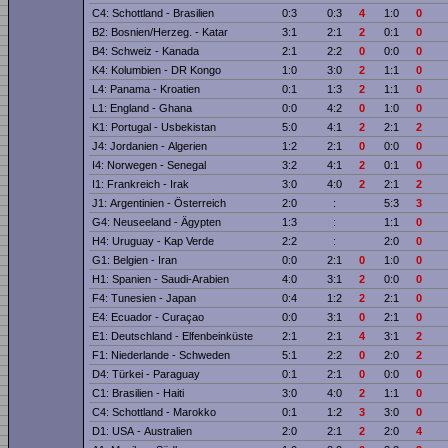
C4: Schottland - Brasilien
0:3
0:3
4
1:0
0
B2: Bosnien/Herzeg. - Katar
3:1
2:1
2
0:1
0
B4: Schweiz - Kanada
2:1
2:2
0
0:0
0
K4: Kolumbien - DR Kongo
1:0
3:0
2
1:1
0
L4: Panama - Kroatien
0:1
1:3
2
1:1
0
L1: England - Ghana
0:0
4:2
0
1:0
0
K1: Portugal - Usbekistan
5:0
4:1
2
2:1
2
J4: Jordanien - Algerien
1:2
2:1
0
0:0
0
I4: Norwegen - Senegal
3:2
4:1
2
0:1
0
I1: Frankreich - Irak
3:0
4:0
2
2:1
2
J1: Argentinien - Österreich
2:0
:
5:3
3
G4: Neuseeland - Ägypten
1:3
:
1:1
0
H4: Uruguay - Kap Verde
2:2
:
2:0
0
G1: Belgien - Iran
0:0
2:1
0
1:0
0
H1: Spanien - Saudi-Arabien
4:0
3:1
2
0:0
0
F4: Tunesien - Japan
0:4
1:2
2
2:1
0
E4: Ecuador - Curaçao
0:0
3:1
0
2:1
0
E1: Deutschland - Elfenbeinküste
2:1
2:1
4
3:1
2
F1: Niederlande - Schweden
5:1
2:2
0
2:0
2
D4: Türkei - Paraguay
0:1
2:1
0
0:0
0
C1: Brasilien - Haiti
3:0
4:0
2
1:1
0
C4: Schottland - Marokko
0:1
1:2
3
3:0
0
D1: USA - Australien
2:0
2:1
2
2:0
4