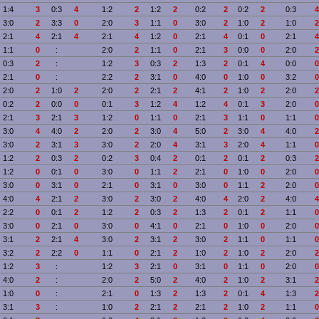
1:4
3
0:3
4
1:2
2
1:2
2
0:2
2
0:2
2
0:3
4
3:0
2
3:3
0
2:0
3
1:1
0
3:0
2
1:0
2
1:0
2
2:1
4
2:1
4
2:1
4
1:2
0
2:1
4
0:1
0
2:1
4
1:1
0
:
2:0
2
1:1
0
2:1
3
0:0
0
2:0
2
0:3
2
:
1:2
3
0:3
2
1:3
2
0:1
4
0:0
0
2:1
0
:
2:2
2
3:1
0
4:0
0
1:0
0
3:2
0
2:0
2
1:0
2
2:0
2
2:1
2
4:1
2
1:0
2
2:0
2
0:2
2
0:0
0
0:1
3
1:2
4
1:2
4
0:1
3
2:0
0
2:1
3
2:1
3
1:2
0
1:1
0
2:1
3
1:1
0
1:1
0
3:0
4
4:0
2
2:0
2
3:0
4
5:0
2
3:0
4
4:0
2
3:0
2
3:1
3
3:0
2
2:0
4
3:1
3
2:0
4
1:1
0
1:2
2
0:3
2
0:2
3
0:4
2
0:1
2
0:1
2
0:3
2
1:2
0
0:1
0
3:0
0
1:1
2
2:1
0
1:0
0
2:0
0
3:0
0
3:1
0
2:1
0
3:1
0
3:0
0
1:1
2
2:0
0
4:0
4
2:1
2
3:0
2
3:0
2
4:0
4
2:0
2
4:0
4
2:2
0
0:1
2
1:2
2
0:3
2
1:3
2
0:1
2
1:1
0
3:0
0
2:1
0
3:0
0
4:1
0
2:1
0
1:0
0
2:0
0
3:1
2
2:1
4
3:0
2
3:1
2
3:0
2
1:1
0
1:1
0
3:2
2
2:2
0
1:1
0
2:1
2
1:0
2
1:0
2
2:0
2
1:2
3
:
1:2
3
2:1
0
3:1
0
1:1
0
2:0
0
4:0
2
:
2:0
2
5:0
2
4:0
2
1:0
2
3:1
2
1:0
0
:
2:1
0
1:3
2
1:3
2
0:1
4
1:3
2
3:1
3
:
1:0
2
2:1
2
2:1
2
1:0
2
1:1
0