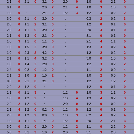
2:1
0
2:1
0
3:1
0
2:0
0
1:0
0
2:1
0
0:1
0
:
2:0
2
2:1
4
1:0
3
1:0
3
1:0
0
:
2:1
0
1:2
3
1:2
3
0:2
2
3:0
0
2:1
0
3:0
0
:
0:3
2
0:2
3
2:0
0
1:1
2
3:1
0
:
1:2
0
0:1
0
2:0
3
1:1
0
3:0
2
:
2:0
3
0:1
0
2:1
0
1:3
0
2:1
0
:
3:1
0
0:1
0
1:0
3
1:1
0
1:1
0
:
2:1
4
1:1
0
1:0
0
1:5
2
3:0
0
:
1:3
3
0:2
4
1:0
0
2:3
2
4:2
0
:
1:2
2
0:2
2
2:1
0
1:1
4
3:2
0
:
3:0
0
1:0
0
1:0
0
1:4
2
2:0
0
:
1:2
3
0:2
2
2:4
0
0:2
0
1:2
0
:
1:1
2
0:0
4
2:1
2
1:0
2
1:0
2
:
1:0
2
0:0
0
0:0
0
2:1
0
3:1
0
:
1:2
2
1:2
2
2:2
2
1:2
0
:
:
1:2
0
0:1
0
1:1
0
2:1
3
:
1:2
0
1:0
3
1:1
0
1:0
0
1:2
2
:
1:3
4
1:3
4
0:2
3
2:2
2
1:2
0
:
2:0
0
1:2
0
0:2
0
2:1
4
1:2
0
0:2
0
1:2
0
1:2
0
0:1
0
2:0
0
1:2
2
0:0
0
1:3
3
0:2
4
0:2
4
1:0
4
1:1
0
1:1
0
1:2
0
2:0
2
2:1
3
3:0
0
2:1
0
2:0
0
1:2
2
1:1
0
2:2
0
5:0
2
3:1
3
1:0
2
2:0
3
3:1
3
2:0
3