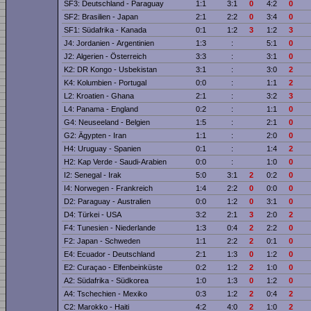
SF3: Deutschland - Paraguay
1:1
3:1
0
4:2
0
SF2: Brasilien - Japan
2:1
2:2
0
3:4
0
SF1: Südafrika - Kanada
0:1
1:2
3
1:2
3
J4: Jordanien - Argentinien
1:3
:
5:1
0
J2: Algerien - Österreich
3:3
:
3:1
0
K2: DR Kongo - Usbekistan
3:1
:
3:0
2
K4: Kolumbien - Portugal
0:0
:
1:1
2
L2: Kroatien - Ghana
2:1
:
3:2
3
L4: Panama - England
0:2
:
1:1
0
G4: Neuseeland - Belgien
1:5
:
2:1
0
G2: Ägypten - Iran
1:1
:
2:0
0
H4: Uruguay - Spanien
0:1
:
1:4
2
H2: Kap Verde - Saudi-Arabien
0:0
:
1:0
0
I2: Senegal - Irak
5:0
3:1
2
0:2
0
I4: Norwegen - Frankreich
1:4
2:2
0
0:0
0
D2: Paraguay - Australien
0:0
1:2
0
3:1
0
D4: Türkei - USA
3:2
2:1
3
2:0
2
F4: Tunesien - Niederlande
1:3
0:4
2
2:2
0
F2: Japan - Schweden
1:1
2:2
2
0:1
0
E4: Ecuador - Deutschland
2:1
1:3
0
1:2
0
E2: Curaçao - Elfenbeinküste
0:2
1:2
2
1:0
0
A2: Südafrika - Südkorea
1:0
1:3
0
1:2
0
A4: Tschechien - Mexiko
0:3
1:2
2
0:4
2
C2: Marokko - Haiti
4:2
4:0
2
1:0
2