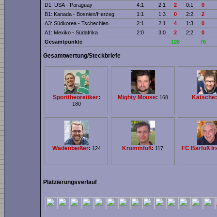
D1: USA - Paraguay
4:1
2:1
2
0:1
0
B1: Kanada - Bosnien/Herzeg.
1:1
1:3
0
2:2
2
A3: Südkorea - Tschechien
2:1
2:1
4
1:3
0
A1: Mexiko - Südafrika
2:0
3:0
2
2:2
0
Gesamtpunkte
128
76
Gesamtwertung/Steckbriefe
Sporttheoretiker
:
Mighty Mouse
:
Katsche
:
168
180
Wadenbeißer
:
Krummfuß
:
FC Barfuß Ir
124
117
Platzierungsverlauf