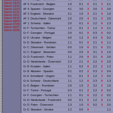
Saison 14/15
AF 5: Frankreich - Belgien
1:0
0:1
0
2:1
3
2:1
Saison 13/14
Saison 12/13
AF 4: Spanien - Georgien
4:1
3:0
3
3:0
3
3:0
Saison 11/12
AF 3: England - Slowakei
2:1
1:0
3
2:1
4
1:0
Saison 10/11
Saison 09/10
AF 2: Deutschland - Dänemark
2:0
2:0
4
3:1
3
2:0
Saison 08/09
AF 1: Schweiz - Italien
2:0
0:1
0
2:2
0
1:3
Saison 07/08
Saison 06/07
Gr F: Tschechien - Türkei
1:2
0:1
3
1:2
4
2:1
Saison 05/06
Gr F: Georgien - Portugal
2:0
0:1
0
0:3
0
0:2
Gr E: Ukraine - Belgien
0:0
1:2
0
0:3
0
0:2
Gr E: Slowakei - Rumänien
1:1
0:1
0
2:1
0
1:1
Gr C: Dänemark - Serbien
0:0
1:0
0
2:1
0
2:1
Gr C: England - Slowenien
0:0
2:0
0
3:1
0
1:0
Gr D: Frankreich - Polen
1:1
2:0
0
3:1
0
2:0
Gr D: Niederlande - Österreich
2:3
2:1
0
2:2
0
2:0
Gr B: Kroatien - Italien
1:1
0:2
0
2:2
2
1:2
Gr B: Albanien - Spanien
0:1
0:2
2
0:3
2
0:4
Gr A: Schottland - Ungarn
0:1
0:1
4
1:2
3
0:2
Gr A: Schweiz - Deutschland
1:1
1:2
0
2:3
0
1:3
Gr E: Belgien - Rumänien
2:0
1:0
2
3:2
2
1:0
Gr F: Türkei - Portugal
0:3
0:1
2
2:2
0
0:2
Gr F: Georgien - Tschechien
1:1
0:1
0
2:2
2
0:2
Gr D: Niederlande - Frankreich
0:0
0:1
0
1:2
0
1:2
Gr D: Polen - Österreich
1:3
1:0
0
0:2
3
2:0
Gr E: Slowakei - Ukraine
1:2
0:0
0
:
1:1