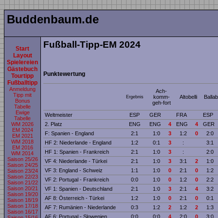
Buddenbaum.de
Fußball-Tipp-EM 2024
Start
Layout
Spielereien
Gästebuch
Punktewertung
Tourtipp
Fußballtipp
Anmeldung
Ach-
Tipp mit
komm-
Altobelli
Ballab
Ergebnis
Bonus
geh-fort
Tabelle
Ewige
Weltmeister
ESP
GER
FRA
ESP
Tabelle
WM 2026
2. Platz
ENG
ENG
4
ENG
4
GER
EM 2024
F: Spanien - England
2:1
1:0
3
1:2
0
2:0
EM 2021
WM 2018
HF 2: Niederlande - England
1:2
0:1
3
:
3:1
EM 2016
HF 1: Spanien - Frankreich
2:1
1:0
3
:
2:0
WM 2014
Saison 25/26
VF 4: Niederlande - Türkei
2:1
1:0
3
3:1
2
1:0
Saison 24/25
VF 3: England - Schweiz
1:1
1:0
0
2:1
0
1:2
Saison 23/24
Saison 22/23
VF 2: Portugal - Frankreich
0:0
1:0
0
1:2
0
2:2
Saison 21/22
Saison 20/21
VF 1: Spanien - Deutschland
2:1
1:0
3
2:1
4
3:2
Saison 19/20
AF 8: Österreich - Türkei
1:2
1:0
0
2:1
0
0:1
Saison 18/19
Saison 17/18
AF 7: Rumänien - Niederlande
0:3
1:2
2
1:2
2
1:3
Saison 16/17
AF 6: Portugal - Slowenien
0:0
0:0
4
2:0
0
3:0
Saison 15/16