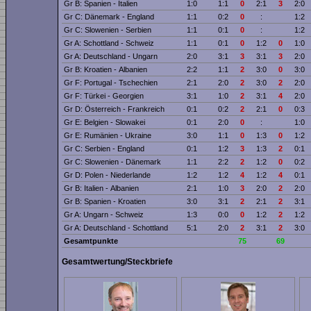
Gr B: Spanien - Italien
1:0
1:1
0
2:1
3
2:0
Gr C: Dänemark - England
1:1
0:2
0
:
1:2
Gr C: Slowenien - Serbien
1:1
0:1
0
:
1:2
Gr A: Schottland - Schweiz
1:1
0:1
0
1:2
0
1:0
Gr A: Deutschland - Ungarn
2:0
3:1
3
3:1
3
2:0
Gr B: Kroatien - Albanien
2:2
1:1
2
3:0
0
3:0
Gr F: Portugal - Tschechien
2:1
2:0
2
3:0
2
2:0
Gr F: Türkei - Georgien
3:1
1:0
2
3:1
4
2:0
Gr D: Österreich - Frankreich
0:1
0:2
2
2:1
0
0:3
Gr E: Belgien - Slowakei
0:1
2:0
0
:
1:0
Gr E: Rumänien - Ukraine
3:0
1:1
0
1:3
0
1:2
Gr C: Serbien - England
0:1
1:2
3
1:3
2
0:1
Gr C: Slowenien - Dänemark
1:1
2:2
2
1:2
0
0:2
Gr D: Polen - Niederlande
1:2
1:2
4
1:2
4
0:1
Gr B: Italien - Albanien
2:1
1:0
3
2:0
2
2:0
Gr B: Spanien - Kroatien
3:0
3:1
2
2:1
2
3:1
Gr A: Ungarn - Schweiz
1:3
0:0
0
1:2
2
1:2
Gr A: Deutschland - Schottland
5:1
2:0
2
3:1
2
3:0
Gesamtpunkte
75
69
Gesamtwertung/Steckbriefe