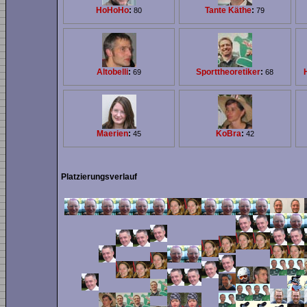
HoHoHo
:
Tante Käthe
:
80
79
Altobelli
:
Sporttheoretiker
:
69
68
Maerien
:
KoBra
:
45
42
Platzierungsverlauf