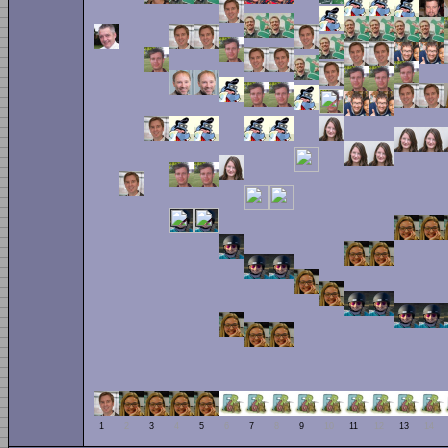
1
2
3
4
5
6
7
8
9
10
11
12
13
14