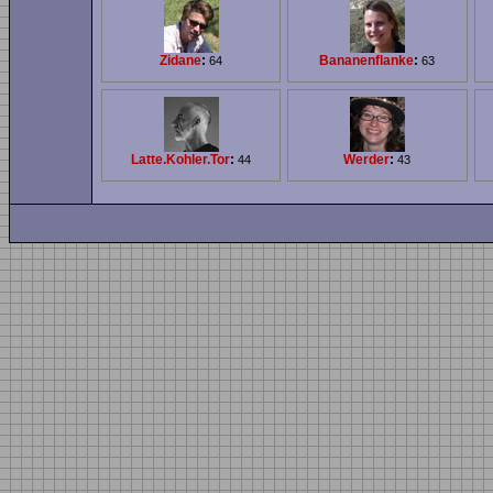
Zidane
:
Bananenflanke
:
64
63
Latte.Kohler.Tor
:
Werder
:
44
43