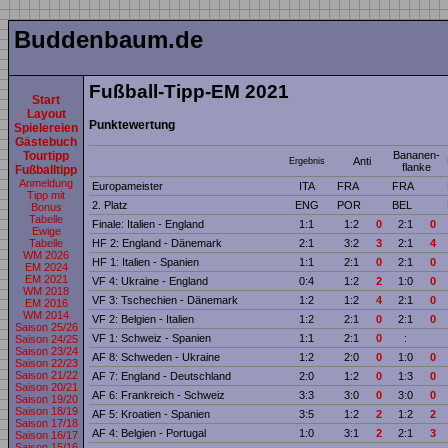
Buddenbaum.de
Fußball-Tipp-EM 2021
Start
Layout
Punktewertung
Spielereien
Gästebuch
Bananen­
Tourtipp
Anti
Ergebnis
flanke
Fußballtipp
Anmeldung
Europameister
ITA
FRA
FRA
Tipp mit
2. Platz
ENG
POR
BEL
Bonus
Tabelle
Finale: Italien - England
1:1
1:2
0
2:1
0
Ewige
HF 2: England - Dänemark
2:1
3:2
3
2:1
4
Tabelle
WM 2026
HF 1: Italien - Spanien
1:1
2:1
0
2:1
0
EM 2024
EM 2021
VF 4: Ukraine - England
0:4
1:2
2
1:0
0
WM 2018
VF 3: Tschechien - Dänemark
1:2
1:2
4
2:1
0
EM 2016
WM 2014
VF 2: Belgien - Italien
1:2
2:1
0
2:1
0
Saison 25/26
VF 1: Schweiz - Spanien
1:1
2:1
0
:
Saison 24/25
Saison 23/24
AF 8: Schweden - Ukraine
1:2
2:0
0
1:0
0
Saison 22/23
Saison 21/22
AF 7: England - Deutschland
2:0
1:2
0
1:3
0
Saison 20/21
AF 6: Frankreich - Schweiz
3:3
3:0
0
3:0
0
Saison 19/20
Saison 18/19
AF 5: Kroatien - Spanien
3:5
1:2
2
1:2
2
Saison 17/18
AF 4: Belgien - Portugal
1:0
3:1
2
2:1
3
Saison 16/17
Saison 15/16