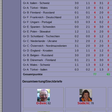
Gr A: Italien - Schweiz
3:0
1:1
0
3:1
2
Gr A: Türkei - Wales
0:2
1:0
0
0:1
2
Gr B: Finnland - Russland
0:1
0:1
4
2:0
0
Gr F: Frankreich - Deutschland
1:0
3:2
3
1:1
0
Gr F: Ungarn - Portugal
0:3
0:3
4
0:2
2
Gr E: Spanien - Schweden
0:0
2:1
0
3:0
0
Gr E: Polen - Slowakei
1:2
1:1
0
2:0
0
Gr D: Schottland - Tschechien
0:2
0:0
0
1:2
2
Gr C: Niederlande - Ukraine
3:2
2:0
2
2:1
3
Gr C: Österreich - Nordmazedonien
3:1
2:0
3
2:0
3
Gr D: England - Kroatien
1:0
1:1
0
1:2
0
Gr B: Belgien - Russland
3:0
2:0
2
2:0
2
Gr B: Dänemark - Finnland
0:1
2:1
0
3:0
0
Gr A: Wales - Schweiz
1:1
1:3
0
1:2
0
Gr A: Türkei - Italien
0:3
0:2
2
1:3
2
Gesamtpunkte
77
63
Gesamtwertung/Steckbriefe
O-Bein
:
Südlicht
:
82
78