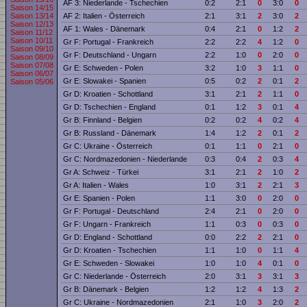
AF 3: Niederlande - Tschechien
0:2
2:1
0
3:0
0
Saison 14/15
AF 2: Italien - Österreich
2:1
3:1
2
3:0
2
Saison 13/14
Saison 12/13
AF 1: Wales - Dänemark
0:4
2:1
0
1:2
2
Saison 11/12
Saison 10/11
Gr F: Portugal - Frankreich
2:2
2:2
4
1:2
0
Saison 09/10
Gr F: Deutschland - Ungarn
2:2
1:0
0
2:0
0
Saison 08/09
Saison 07/08
Gr E: Schweden - Polen
3:2
1:0
3
1:1
0
Saison 06/07
Gr E: Slowakei - Spanien
0:5
0:2
2
0:1
2
Saison 05/06
Gr D: Kroatien - Schottland
3:1
2:1
2
1:1
0
Gr D: Tschechien - England
0:1
1:2
3
0:1
4
Gr B: Finnland - Belgien
0:2
0:2
4
0:2
4
Gr B: Russland - Dänemark
1:4
1:2
2
0:1
2
Gr C: Ukraine - Österreich
0:1
1:1
0
2:1
0
Gr C: Nordmazedonien - Niederlande
0:3
0:4
2
0:3
4
Gr A: Schweiz - Türkei
3:1
2:1
2
1:0
2
Gr A: Italien - Wales
1:0
3:1
2
2:1
3
Gr E: Spanien - Polen
1:1
3:0
0
2:0
0
Gr F: Portugal - Deutschland
2:4
2:1
0
2:0
0
Gr F: Ungarn - Frankreich
1:1
0:3
0
0:3
0
Gr D: England - Schottland
0:0
2:2
2
2:1
0
Gr D: Kroatien - Tschechien
1:1
1:0
0
1:1
4
Gr E: Schweden - Slowakei
1:0
1:0
4
0:1
0
Gr C: Niederlande - Österreich
2:0
3:1
3
3:1
3
Gr B: Dänemark - Belgien
1:2
1:2
4
1:3
2
Gr C: Ukraine - Nordmazedonien
2:1
1:0
3
2:0
2