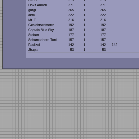
Uschi
275
1
275
Links Außen
271
1
271
gurgli
265
1
265
akm
222
1
222
Mr. T
216
1
216
Gesichtselfmeter
192
1
192
Captain Blue Sky
187
1
187
Stebert
177
1
177
Schumachers Toni
157
1
157
Paulizei
142
1
142
142
Jhapa
53
1
53