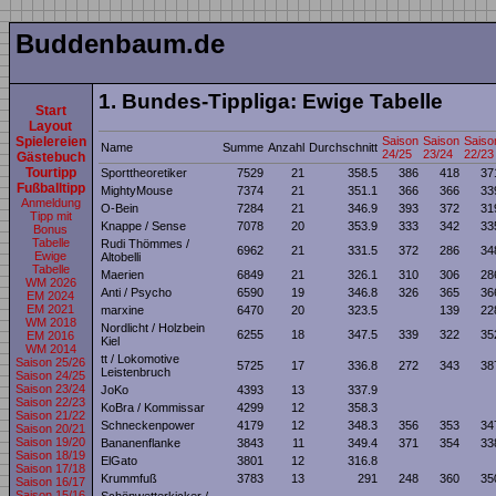
Buddenbaum.de
1. Bundes-Tippliga: Ewige Tabelle
Start
Layout
Spielereien
Saison
Saison
Saiso
Name
Summe
Anzahl
Durchschnitt
24/25
23/24
22/23
Gästebuch
Tourtipp
Sporttheoretiker
7529
21
358.5
386
418
37
Fußballtipp
MightyMouse
7374
21
351.1
366
366
33
Anmeldung
O-Bein
7284
21
346.9
393
372
31
Tipp mit
Knappe / Sense
7078
20
353.9
333
342
33
Bonus
Tabelle
Rudi Thömmes /
6962
21
331.5
372
286
34
Ewige
Altobelli
Tabelle
Maerien
6849
21
326.1
310
306
28
WM 2026
Anti / Psycho
6590
19
346.8
326
365
36
EM 2024
EM 2021
marxine
6470
20
323.5
139
22
WM 2018
Nordlicht / Holzbein
6255
18
347.5
339
322
35
EM 2016
Kiel
WM 2014
tt / Lokomotive
Saison 25/26
5725
17
336.8
272
343
38
Leistenbruch
Saison 24/25
Saison 23/24
JoKo
4393
13
337.9
Saison 22/23
KoBra / Kommissar
4299
12
358.3
Saison 21/22
Schneckenpower
4179
12
348.3
356
353
34
Saison 20/21
Saison 19/20
Bananenflanke
3843
11
349.4
371
354
33
Saison 18/19
ElGato
3801
12
316.8
Saison 17/18
Krummfuß
3783
13
291
248
360
35
Saison 16/17
Saison 15/16