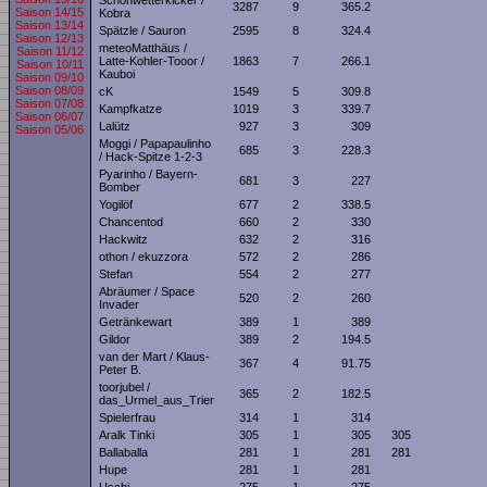
Schönwetterkicker /
3287
9
365.2
Saison 14/15
Kobra
Saison 13/14
Spätzle / Sauron
2595
8
324.4
Saison 12/13
meteoMatthäus /
Saison 11/12
Latte-Kohler-Tooor /
1863
7
266.1
Saison 10/11
Kauboi
Saison 09/10
Saison 08/09
cK
1549
5
309.8
Saison 07/08
Kampfkatze
1019
3
339.7
Saison 06/07
Lalütz
927
3
309
Saison 05/06
Moggi / Papapaulinho
685
3
228.3
/ Hack-Spitze 1-2-3
Pyarinho / Bayern-
681
3
227
Bomber
Yogilöf
677
2
338.5
Chancentod
660
2
330
Hackwitz
632
2
316
othon / ekuzzora
572
2
286
Stefan
554
2
277
Abräumer / Space
520
2
260
Invader
Getränkewart
389
1
389
Gildor
389
2
194.5
van der Mart / Klaus-
367
4
91.75
Peter B.
toorjubel /
365
2
182.5
das_Urmel_aus_Trier
Spielerfrau
314
1
314
Aralk Tinki
305
1
305
305
Ballaballa
281
1
281
281
Hupe
281
1
281