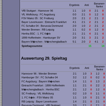
Bananen­
Ergebnis
Anti
flanke
VfB Stuttgart : Hannover 96
1:1
1:0
0
2:1
0
VfL Wolfsburg : FC Augsburg
0:0
2:1
0
1:2
0
FSV Mainz 05 : SC Freiburg
2:0
2:1
2
2:1
2
Bayer Leverkusen : Eintracht Frankfurt
4:1
2:1
2
2:1
2
FC Schalke 04 : Borussia Dortmund
2:0
1:0
2
2:1
2
Werder Bremen : RB Leipzig
1:1
0:2
0
1:2
0
Hertha BSC : 1. FC K�ln
2:1
2:1
4
2:1
4
1899 Hoffenheim : Hamburger SV
2:0
3:1
3
2:1
2
Bayern M�nchen : M�nchengladbach
5:1
2:0
2
4:1
2
Spieltagssumme
15
14
Auswertung 29. Spieltag
Bananen­
Ergebnis
Anti
flanke
Hannover 96 : Werder Bremen
2:1
1:0
3
1:2
0
Hamburger SV : FC Schalke 04
3:2
1:2
0
0:2
0
FC Augsburg : Bayern M�nchen
1:4
1:1
0
1:3
2
Eintracht Frankfurt : 1899 Hoffenheim
1:1
2:1
0
2:2
2
M�nchengladbach : Hertha BSC
2:1
1:2
0
1:2
0
SC Freiburg : VfL Wolfsburg
0:2
1:0
0
1:1
0
1. FC K�ln : FSV Mainz 05
1:1
1:0
0
2:1
0
RB Leipzig : Bayer Leverkusen
1:4
2:1
0
2:1
0
Borussia Dortmund : VfB Stuttgart
3:0
2:1
2
2:1
2