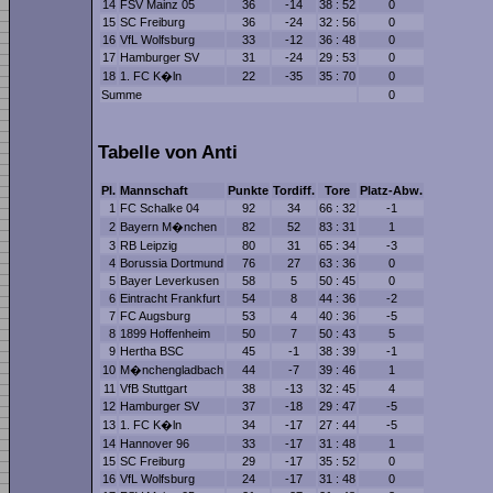
14
FSV Mainz 05
36
-14
38 : 52
0
15
SC Freiburg
36
-24
32 : 56
0
16
VfL Wolfsburg
33
-12
36 : 48
0
17
Hamburger SV
31
-24
29 : 53
0
18
1. FC K�ln
22
-35
35 : 70
0
Summe
0
Tabelle von Anti
Pl.
Mannschaft
Punkte
Tordiff.
Tore
Platz-Abw.
1
FC Schalke 04
92
34
66 : 32
-1
2
Bayern M�nchen
82
52
83 : 31
1
3
RB Leipzig
80
31
65 : 34
-3
4
Borussia Dortmund
76
27
63 : 36
0
5
Bayer Leverkusen
58
5
50 : 45
0
6
Eintracht Frankfurt
54
8
44 : 36
-2
7
FC Augsburg
53
4
40 : 36
-5
8
1899 Hoffenheim
50
7
50 : 43
5
9
Hertha BSC
45
-1
38 : 39
-1
10
M�nchengladbach
44
-7
39 : 46
1
11
VfB Stuttgart
38
-13
32 : 45
4
12
Hamburger SV
37
-18
29 : 47
-5
13
1. FC K�ln
34
-17
27 : 44
-5
14
Hannover 96
33
-17
31 : 48
1
15
SC Freiburg
29
-17
35 : 52
0
16
VfL Wolfsburg
24
-17
31 : 48
0