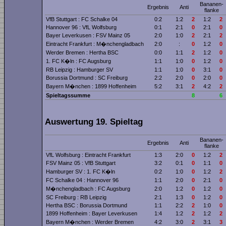
Bananen­
Ergebnis
Anti
flanke
VfB Stuttgart : FC Schalke 04
0:2
1:2
2
1:2
2
Hannover 96 : VfL Wolfsburg
0:1
2:1
0
2:1
0
Bayer Leverkusen : FSV Mainz 05
2:0
1:0
2
2:1
2
Eintracht Frankfurt : M�nchengladbach
2:0
:
0
1:2
0
Werder Bremen : Hertha BSC
0:0
1:1
2
1:2
0
1. FC K�ln : FC Augsburg
1:1
1:0
0
1:2
0
RB Leipzig : Hamburger SV
1:1
1:0
0
3:1
0
Borussia Dortmund : SC Freiburg
2:2
2:0
0
2:0
0
Bayern M�nchen : 1899 Hoffenheim
5:2
3:1
2
4:2
2
Spieltagssumme
8
6
Auswertung 19. Spieltag
Bananen­
Ergebnis
Anti
flanke
VfL Wolfsburg : Eintracht Frankfurt
1:3
2:0
0
1:2
2
FSV Mainz 05 : VfB Stuttgart
3:2
0:1
0
1:1
0
Hamburger SV : 1. FC K�ln
0:2
1:0
0
1:2
2
FC Schalke 04 : Hannover 96
1:1
2:0
0
2:1
0
M�nchengladbach : FC Augsburg
2:0
1:2
0
1:2
0
SC Freiburg : RB Leipzig
2:1
1:3
0
1:2
0
Hertha BSC : Borussia Dortmund
1:1
2:2
2
1:0
0
1899 Hoffenheim : Bayer Leverkusen
1:4
1:2
2
1:2
2
Bayern M�nchen : Werder Bremen
4:2
3:0
2
3:1
3