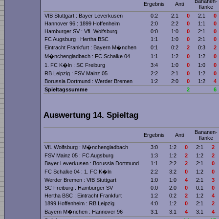
Bananen­
Ergebnis
Anti
flanke
VfB Stuttgart : Bayer Leverkusen
0:2
2:1
0
2:1
0
Hannover 96 : 1899 Hoffenheim
2:0
2:2
0
1:1
0
Hamburger SV : VfL Wolfsburg
0:0
1:0
0
2:1
0
FC Augsburg : Hertha BSC
1:1
1:0
0
2:1
0
Eintracht Frankfurt : Bayern M�nchen
0:1
0:2
2
0:3
2
M�nchengladbach : FC Schalke 04
1:1
1:2
0
1:2
0
1. FC K�ln : SC Freiburg
3:4
1:0
0
1:0
0
RB Leipzig : FSV Mainz 05
2:2
2:1
0
1:2
0
Borussia Dortmund : Werder Bremen
1:2
2:0
0
1:2
4
Spieltagssumme
2
6
Auswertung 14. Spieltag
Bananen­
Ergebnis
Anti
flanke
VfL Wolfsburg : M�nchengladbach
3:0
1:2
0
2:1
2
FSV Mainz 05 : FC Augsburg
1:3
1:2
2
1:2
2
Bayer Leverkusen : Borussia Dortmund
1:1
2:2
2
2:1
0
FC Schalke 04 : 1. FC K�ln
2:2
3:2
0
1:2
0
Werder Bremen : VfB Stuttgart
1:0
1:0
4
2:1
3
SC Freiburg : Hamburger SV
0:0
2:0
0
0:1
0
Hertha BSC : Eintracht Frankfurt
1:2
0:2
2
1:2
4
1899 Hoffenheim : RB Leipzig
4:0
1:2
0
2:1
2
Bayern M�nchen : Hannover 96
3:1
3:1
4
3:1
4