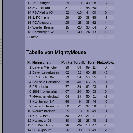
12
VfB Stuttgart
39
-10
48 : 58
5
13
SC Freiburg
37
-12
48 : 60
-2
14
FSV Mainz 05
32
-16
44 : 60
0
15
1. FC K�ln
29
-20
38 : 58
-3
16
FC Augsburg
28
-26
36 : 62
4
17
Werder Bremen
15
-28
36 : 64
6
18
Hamburger SV
2
-49
24 : 73
1
Summe
48
Tabelle von MightyMouse
Pl.
Mannschaft
Punkte
Tordiff.
Tore
Platz-Abw.
1
Bayern M�nchen
99
88
99 : 11
0
2
Bayer Leverkusen
82
32
60 : 28
-3
3
FC Schalke 04
79
34
59 : 25
1
4
Borussia Dortmund
78
40
65 : 25
0
5
RB Leipzig
77
39
62 : 23
-1
6
1899 Hoffenheim
67
20
53 : 33
3
7
M�nchengladbach
64
19
50 : 31
-2
8
Hamburger SV
56
-9
35 : 44
-9
9
Eintracht Frankfurt
50
-2
37 : 39
1
10
Werder Bremen
35
-18
31 : 49
-1
11
Hertha BSC
30
-20
21 : 41
1
12
Hannover 96
30
-23
25 : 48
-1
13
VfL Wolfsburg
26
-29
18 : 47
-3
14
FC Augsburg
26
-30
19 : 49
2