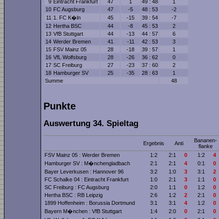
9
Eintracht Frankfurt
47
1
49 : 48
1
10
FC Augsburg
47
-5
48 : 53
-2
11
1. FC K�ln
45
-15
39 : 54
-7
12
Hertha BSC
44
-8
45 : 53
2
13
VfB Stuttgart
44
-13
44 : 57
6
14
Werder Bremen
41
-11
42 : 53
3
15
FSV Mainz 05
28
-18
39 : 57
1
16
VfL Wolfsburg
28
-26
36 : 62
0
17
SC Freiburg
27
-23
37 : 60
2
18
Hamburger SV
25
-35
28 : 63
1
Summe
48
Punkte
Auswertung 34. Spieltag
Bananen­
Ergebnis
Anti
flanke
FSV Mainz 05 : Werder Bremen
1:2
2:1
0
1:2
4
Hamburger SV : M�nchengladbach
2:1
2:1
4
0:1
0
Bayer Leverkusen : Hannover 96
3:2
1:0
3
3:1
2
FC Schalke 04 : Eintracht Frankfurt
1:0
2:1
3
1:1
0
SC Freiburg : FC Augsburg
2:0
1:1
0
1:2
0
Hertha BSC : RB Leipzig
2:6
1:2
2
2:1
0
1899 Hoffenheim : Borussia Dortmund
3:1
3:1
4
1:2
0
Bayern M�nchen : VfB Stuttgart
1:4
2:0
0
2:1
0