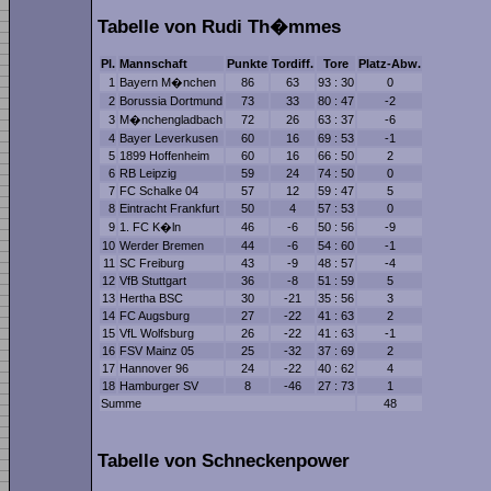
Tabelle von Rudi Th�mmes
Pl.
Mannschaft
Punkte
Tordiff.
Tore
Platz-Abw.
1
Bayern M�nchen
86
63
93 : 30
0
2
Borussia Dortmund
73
33
80 : 47
-2
3
M�nchengladbach
72
26
63 : 37
-6
4
Bayer Leverkusen
60
16
69 : 53
-1
5
1899 Hoffenheim
60
16
66 : 50
2
6
RB Leipzig
59
24
74 : 50
0
7
FC Schalke 04
57
12
59 : 47
5
8
Eintracht Frankfurt
50
4
57 : 53
0
9
1. FC K�ln
46
-6
50 : 56
-9
10
Werder Bremen
44
-6
54 : 60
-1
11
SC Freiburg
43
-9
48 : 57
-4
12
VfB Stuttgart
36
-8
51 : 59
5
13
Hertha BSC
30
-21
35 : 56
3
14
FC Augsburg
27
-22
41 : 63
2
15
VfL Wolfsburg
26
-22
41 : 63
-1
16
FSV Mainz 05
25
-32
37 : 69
2
17
Hannover 96
24
-22
40 : 62
4
18
Hamburger SV
8
-46
27 : 73
1
Summe
48
Tabelle von Schneckenpower