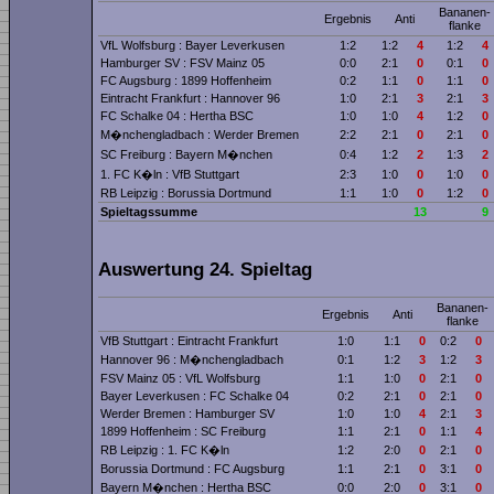
Bananen­
Ergebnis
Anti
flanke
VfL Wolfsburg : Bayer Leverkusen
1:2
1:2
4
1:2
4
Hamburger SV : FSV Mainz 05
0:0
2:1
0
0:1
0
FC Augsburg : 1899 Hoffenheim
0:2
1:1
0
1:1
0
Eintracht Frankfurt : Hannover 96
1:0
2:1
3
2:1
3
FC Schalke 04 : Hertha BSC
1:0
1:0
4
1:2
0
M�nchengladbach : Werder Bremen
2:2
2:1
0
2:1
0
SC Freiburg : Bayern M�nchen
0:4
1:2
2
1:3
2
1. FC K�ln : VfB Stuttgart
2:3
1:0
0
1:0
0
RB Leipzig : Borussia Dortmund
1:1
1:0
0
1:2
0
Spieltagssumme
13
9
Auswertung 24. Spieltag
Bananen­
Ergebnis
Anti
flanke
VfB Stuttgart : Eintracht Frankfurt
1:0
1:1
0
0:2
0
Hannover 96 : M�nchengladbach
0:1
1:2
3
1:2
3
FSV Mainz 05 : VfL Wolfsburg
1:1
1:0
0
2:1
0
Bayer Leverkusen : FC Schalke 04
0:2
2:1
0
2:1
0
Werder Bremen : Hamburger SV
1:0
1:0
4
2:1
3
1899 Hoffenheim : SC Freiburg
1:1
2:1
0
1:1
4
RB Leipzig : 1. FC K�ln
1:2
2:0
0
2:1
0
Borussia Dortmund : FC Augsburg
1:1
2:1
0
3:1
0
Bayern M�nchen : Hertha BSC
0:0
2:0
0
3:1
0