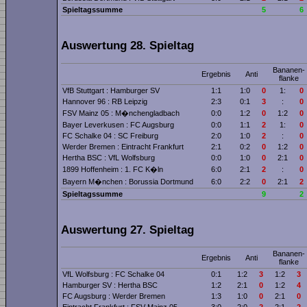
Spieltagssumme
5
6
Auswertung 28. Spieltag
Bananen­
Ergebnis
Anti
flanke
VfB Stuttgart : Hamburger SV
1:1
1:0
0
1:
0
Hannover 96 : RB Leipzig
2:3
0:1
3
:
0
FSV Mainz 05 : M�nchengladbach
0:0
1:2
0
1:2
0
Bayer Leverkusen : FC Augsburg
0:0
1:1
2
1:
0
FC Schalke 04 : SC Freiburg
2:0
1:0
2
:
0
Werder Bremen : Eintracht Frankfurt
2:1
0:2
0
1:2
0
Hertha BSC : VfL Wolfsburg
0:0
1:0
0
2:1
0
1899 Hoffenheim : 1. FC K�ln
6:0
2:1
2
:
0
Bayern M�nchen : Borussia Dortmund
6:0
2:2
0
2:1
2
Spieltagssumme
9
2
Auswertung 27. Spieltag
Bananen­
Ergebnis
Anti
flanke
VfL Wolfsburg : FC Schalke 04
0:1
1:2
3
1:2
3
Hamburger SV : Hertha BSC
1:2
2:1
0
1:2
4
FC Augsburg : Werder Bremen
1:3
1:0
0
2:1
0
Eintracht Frankfurt : FSV Mainz 05
3:0
2:0
2
2:1
2