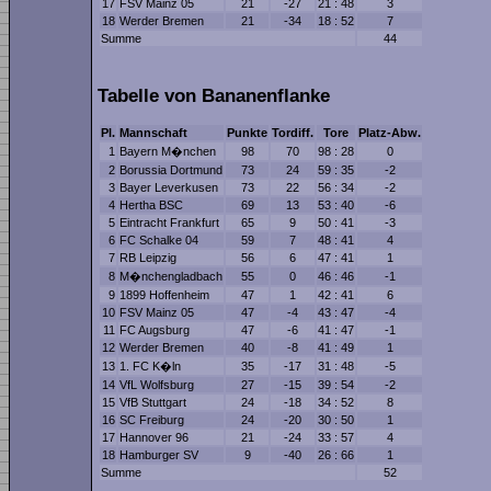
17
FSV Mainz 05
21
-27
21 : 48
3
18
Werder Bremen
21
-34
18 : 52
7
Summe
44
Tabelle von Bananenflanke
Pl.
Mannschaft
Punkte
Tordiff.
Tore
Platz-Abw.
1
Bayern M�nchen
98
70
98 : 28
0
2
Borussia Dortmund
73
24
59 : 35
-2
3
Bayer Leverkusen
73
22
56 : 34
-2
4
Hertha BSC
69
13
53 : 40
-6
5
Eintracht Frankfurt
65
9
50 : 41
-3
6
FC Schalke 04
59
7
48 : 41
4
7
RB Leipzig
56
6
47 : 41
1
8
M�nchengladbach
55
0
46 : 46
-1
9
1899 Hoffenheim
47
1
42 : 41
6
10
FSV Mainz 05
47
-4
43 : 47
-4
11
FC Augsburg
47
-6
41 : 47
-1
12
Werder Bremen
40
-8
41 : 49
1
13
1. FC K�ln
35
-17
31 : 48
-5
14
VfL Wolfsburg
27
-15
39 : 54
-2
15
VfB Stuttgart
24
-18
34 : 52
8
16
SC Freiburg
24
-20
30 : 50
1
17
Hannover 96
21
-24
33 : 57
4
18
Hamburger SV
9
-40
26 : 66
1
Summe
52