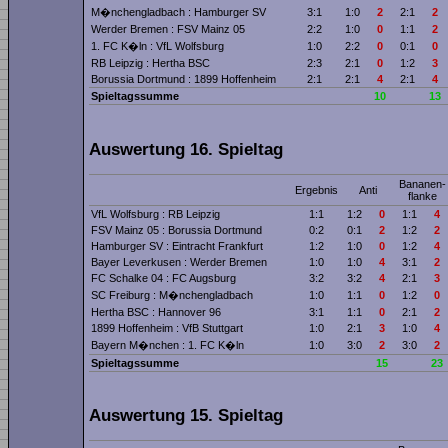
M�nchengladbach : Hamburger SV
3:1
1:0
2
2:1
2
Werder Bremen : FSV Mainz 05
2:2
1:0
0
1:1
2
1. FC K�ln : VfL Wolfsburg
1:0
2:2
0
0:1
0
RB Leipzig : Hertha BSC
2:3
2:1
0
1:2
3
Borussia Dortmund : 1899 Hoffenheim
2:1
2:1
4
2:1
4
Spieltagssumme
10
13
Auswertung 16. Spieltag
Bananen­
Ergebnis
Anti
flanke
VfL Wolfsburg : RB Leipzig
1:1
1:2
0
1:1
4
FSV Mainz 05 : Borussia Dortmund
0:2
0:1
2
1:2
2
Hamburger SV : Eintracht Frankfurt
1:2
1:0
0
1:2
4
Bayer Leverkusen : Werder Bremen
1:0
1:0
4
3:1
2
FC Schalke 04 : FC Augsburg
3:2
3:2
4
2:1
3
SC Freiburg : M�nchengladbach
1:0
1:1
0
1:2
0
Hertha BSC : Hannover 96
3:1
1:1
0
2:1
2
1899 Hoffenheim : VfB Stuttgart
1:0
2:1
3
1:0
4
Bayern M�nchen : 1. FC K�ln
1:0
3:0
2
3:0
2
Spieltagssumme
15
23
Auswertung 15. Spieltag