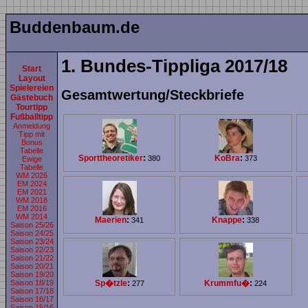
Buddenbaum.de
1. Bundes-Tippliga 2017/18
Start
Layout
Spielereien
Gesamtwertung/Steckbriefe
Gästebuch
Tourtipp
Fußballtipp
Anmeldung
Tipp mit
Bonus
Tabelle
Sporttheoretiker
:
KoBra
:
380
373
Ewige
Tabelle
WM 2026
EM 2024
EM 2021
WM 2018
EM 2016
WM 2014
Maerien
:
Knappe
:
341
338
Saison 25/26
Saison 24/25
Saison 23/24
Saison 22/23
Saison 21/22
Saison 20/21
Saison 19/20
Sp�tzle
:
Krummfu�
:
Saison 18/19
277
224
Saison 17/18
Saison 16/17
Saison 15/16