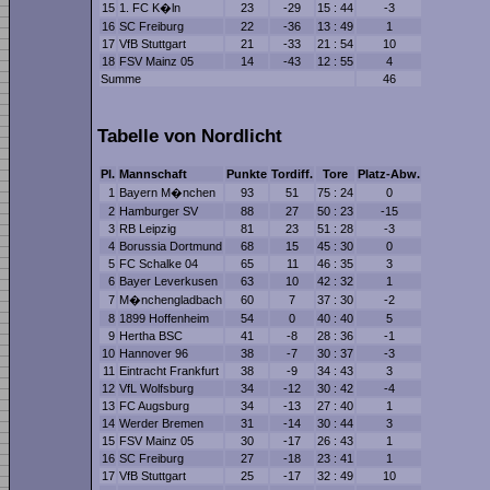
15
1. FC K�ln
23
-29
15 : 44
-3
16
SC Freiburg
22
-36
13 : 49
1
17
VfB Stuttgart
21
-33
21 : 54
10
18
FSV Mainz 05
14
-43
12 : 55
4
Summe
46
Tabelle von Nordlicht
Pl.
Mannschaft
Punkte
Tordiff.
Tore
Platz-Abw.
1
Bayern M�nchen
93
51
75 : 24
0
2
Hamburger SV
88
27
50 : 23
-15
3
RB Leipzig
81
23
51 : 28
-3
4
Borussia Dortmund
68
15
45 : 30
0
5
FC Schalke 04
65
11
46 : 35
3
6
Bayer Leverkusen
63
10
42 : 32
1
7
M�nchengladbach
60
7
37 : 30
-2
8
1899 Hoffenheim
54
0
40 : 40
5
9
Hertha BSC
41
-8
28 : 36
-1
10
Hannover 96
38
-7
30 : 37
-3
11
Eintracht Frankfurt
38
-9
34 : 43
3
12
VfL Wolfsburg
34
-12
30 : 42
-4
13
FC Augsburg
34
-13
27 : 40
1
14
Werder Bremen
31
-14
30 : 44
3
15
FSV Mainz 05
30
-17
26 : 43
1
16
SC Freiburg
27
-18
23 : 41
1
17
VfB Stuttgart
25
-17
32 : 49
10