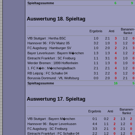
Spieltagssumme
6
9
Auswertung 18. Spieltag
Bananen­
Ergebnis
Anti
flanke
VfB Stuttgart : Hertha BSC
1:0
2:1
3
1:2
0
Hannover 96 : FSV Mainz 05
3:2
1:0
3
1:2
0
FC Augsburg : Hamburger SV
1:0
2:0
2
2:1
3
Bayer Leverkusen : Bayern M�nchen
1:3
1:3
4
1:2
2
Eintracht Frankfurt : SC Freiburg
1:1
3:1
0
1:0
0
Werder Bremen : 1899 Hoffenheim
1:1
1:3
0
1:0
0
1. FC K�ln : M�nchengladbach
2:1
2:1
4
1:2
0
RB Leipzig : FC Schalke 04
3:1
2:2
0
1:2
0
Borussia Dortmund : VfL Wolfsburg
0:0
2:0
0
2:1
0
Spieltagssumme
16
5
Auswertung 17. Spieltag
Bananen­
Ergebnis
Anti
flanke
VfB Stuttgart : Bayern M�nchen
0:1
0:2
2
1:3
2
Hannover 96 : Bayer Leverkusen
4:4
1:1
2
1:2
0
FC Augsburg : SC Freiburg
3:3
2:1
0
2:1
0
Eintracht Frankfurt : FC Schalke 04
2:2
1:2
0
1:2
0