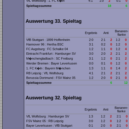
VfL Wolfsburg : 1. FC K�ln
4:1
1:0
2
0:1
0
Spieltagssumme
18
6
Auswertung 33. Spieltag
Bananen­
Ergebnis
Anti
flanke
VfB Stuttgart : 1899 Hoffenheim
2:0
2:1
2
1:2
0
Hannover 96 : Hertha BSC
3:1
0:2
0
1:2
0
FC Augsburg : FC Schalke 04
1:2
1:1
0
1:2
4
Eintracht Frankfurt : Hamburger SV
3:0
2:0
2
2:1
2
M�nchengladbach : SC Freiburg
3:1
1:2
0
2:1
2
Werder Bremen : Bayer Leverkusen
0:0
0:1
0
1:2
0
1. FC K�ln : Bayern M�nchen
1:3
1:1
0
1:4
2
RB Leipzig : VfL Wolfsburg
4:1
2:1
2
2:1
2
Borussia Dortmund : FSV Mainz 05
1:2
2:0
0
2:1
0
Spieltagssumme
6
12
Auswertung 32. Spieltag
Bananen­
Ergebnis
Anti
flanke
VfL Wolfsburg : Hamburger SV
1:3
1:2
2
2:1
0
FSV Mainz 05 : RB Leipzig
3:0
1:2
0
1:2
0
Bayer Leverkusen : VfB Stuttgart
0:1
2:0
0
2:1
0