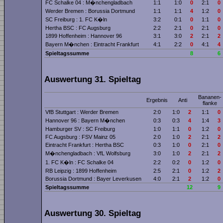
FC Schalke 04 : M�nchengladbach
1:1
1:0
0
2:1
0
Werder Bremen : Borussia Dortmund
1:1
1:1
4
1:2
0
SC Freiburg : 1. FC K�ln
3:2
0:1
0
1:1
0
Hertha BSC : FC Augsburg
2:2
2:1
0
2:1
0
1899 Hoffenheim : Hannover 96
3:1
3:0
2
2:1
2
Bayern M�nchen : Eintracht Frankfurt
4:1
2:2
0
4:1
4
Spieltagssumme
8
6
Auswertung 31. Spieltag
Bananen­
Ergebnis
Anti
flanke
VfB Stuttgart : Werder Bremen
2:0
1:0
2
1:1
0
Hannover 96 : Bayern M�nchen
0:3
0:3
4
1:4
3
Hamburger SV : SC Freiburg
1:0
1:1
0
1:2
0
FC Augsburg : FSV Mainz 05
2:0
1:0
2
2:1
2
Eintracht Frankfurt : Hertha BSC
0:3
1:0
0
2:1
0
M�nchengladbach : VfL Wolfsburg
3:0
1:0
2
2:1
2
1. FC K�ln : FC Schalke 04
2:2
0:2
0
1:2
0
RB Leipzig : 1899 Hoffenheim
2:5
2:1
0
1:2
2
Borussia Dortmund : Bayer Leverkusen
4:0
2:1
2
1:2
0
Spieltagssumme
12
9
Auswertung 30. Spieltag