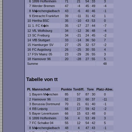
6
1899 Hoffenheim
71
21
54 : 33
3
7
Werder Bremen
47
-4
45 : 49
-4
8
M�nchengladbach
43
-6
40 : 46
-1
9
Eintracht Frankfurt
39
-11
31 : 42
1
10
Hertha BSC
35
-10
43 : 53
0
11
1. FC K�ln
35
-17
27 : 44
-7
12
VfL Wolfsburg
34
-12
36 : 48
-4
13
SC Freiburg
34
-21
24 : 45
-2
14
VfB Stuttgart
33
-14
36 : 50
7
15
Hamburger SV
27
-25
32 : 57
-2
16
FC Augsburg
26
-25
30 : 55
4
17
FSV Mainz 05
23
-29
26 : 55
3
18
Hannover 96
20
-28
27 : 55
5
Summe
48
Tabelle von tt
Pl.
Mannschaft
Punkte
Tordiff.
Tore
Platz-Abw.
1
Bayern M�nchen
85
57
87 : 30
0
2
Hannover 96
82
23
60 : 37
-11
3
Borussia Dortmund
70
21
61 : 40
-1
4
RB Leipzig
66
17
59 : 42
-2
5
Bayer Leverkusen
66
15
63 : 48
0
6
1899 Hoffenheim
56
4
53 : 49
3
7
FC Schalke 04
55
12
54 : 42
5
8
M�nchengladbach
48
4
47 : 43
-1