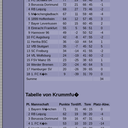
3
Borussia Dortmund
72
21
66 : 45
-1
4
RB Leipzig
69
27
73 : 46
-2
5
M�nchengladbach
67
11
59 : 48
-4
6
1899 Hoffenheim
64
12
57 : 45
3
7
Bayer Leverkusen
60
15
60 : 45
2
8
Eintracht Frankfurt
55
5
56 : 51
0
9
Hannover 96
49
-2
50 : 52
-4
10
FC Augsburg
42
-8
47 : 55
-2
11
Hertha BSC
36
-10
44 : 54
1
12
VfB Stuttgart
35
-7
45 : 52
5
13
SC Freiburg
34
-14
41 : 55
-2
14
VfL Wolfsburg
24
-19
41 : 60
-2
15
FSV Mainz 05
23
-25
38 : 63
1
16
Werder Bremen
20
-24
40 : 64
5
17
Hamburger SV
20
-26
39 : 65
0
18
1. FC K�ln
9
-39
31 : 70
0
Summe
34
Tabelle von Krummfu�
Pl.
Mannschaft
Punkte
Tordiff.
Tore
Platz-Abw.
1
Bayern M�nchen
71
31
46 : 15
0
2
RB Leipzig
62
19
39 : 20
-4
3
Borussia Dortmund
59
16
47 : 31
-1
4
1. FC K�ln
53
10
33 : 23
-14