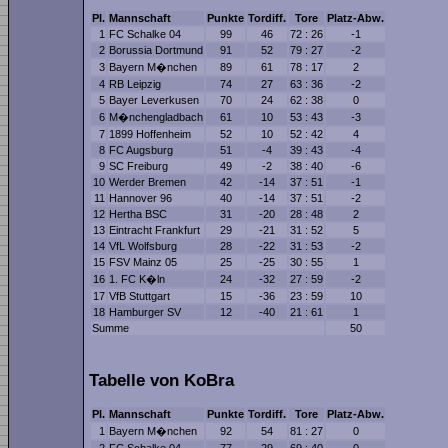
Pl.
Mannschaft
Punkte
Tordiff.
Tore
Platz-Abw.
1
FC Schalke 04
99
46
72 : 26
-1
2
Borussia Dortmund
91
52
79 : 27
-2
3
Bayern M�nchen
89
61
78 : 17
2
4
RB Leipzig
74
27
63 : 36
-2
5
Bayer Leverkusen
70
24
62 : 38
0
6
M�nchengladbach
61
10
53 : 43
-3
7
1899 Hoffenheim
52
10
52 : 42
4
8
FC Augsburg
51
-4
39 : 43
-4
9
SC Freiburg
49
-2
38 : 40
-6
10
Werder Bremen
42
-14
37 : 51
-1
11
Hannover 96
40
-14
37 : 51
-2
12
Hertha BSC
31
-20
28 : 48
2
13
Eintracht Frankfurt
29
-21
31 : 52
5
14
VfL Wolfsburg
28
-22
31 : 53
-2
15
FSV Mainz 05
25
-25
30 : 55
1
16
1. FC K�ln
24
-32
27 : 59
-2
17
VfB Stuttgart
15
-36
23 : 59
10
18
Hamburger SV
12
-40
21 : 61
1
Summe
50
Tabelle von KoBra
Pl.
Mannschaft
Punkte
Tordiff.
Tore
Platz-Abw.
1
Bayern M�nchen
92
54
81 : 27
0
2
FC Schalke 04
77
29
69 : 40
0