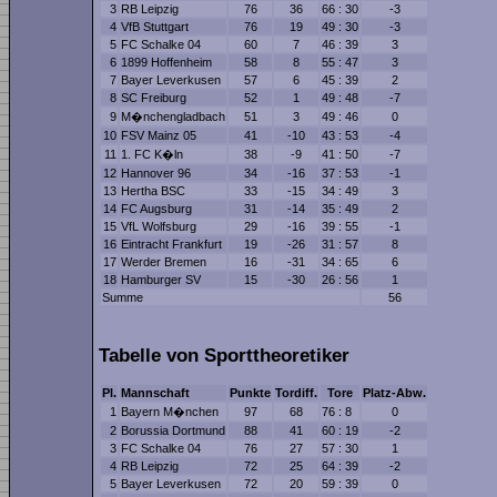
3
RB Leipzig
76
36
66 : 30
-3
4
VfB Stuttgart
76
19
49 : 30
-3
5
FC Schalke 04
60
7
46 : 39
3
6
1899 Hoffenheim
58
8
55 : 47
3
7
Bayer Leverkusen
57
6
45 : 39
2
8
SC Freiburg
52
1
49 : 48
-7
9
M�nchengladbach
51
3
49 : 46
0
10
FSV Mainz 05
41
-10
43 : 53
-4
11
1. FC K�ln
38
-9
41 : 50
-7
12
Hannover 96
34
-16
37 : 53
-1
13
Hertha BSC
33
-15
34 : 49
3
14
FC Augsburg
31
-14
35 : 49
2
15
VfL Wolfsburg
29
-16
39 : 55
-1
16
Eintracht Frankfurt
19
-26
31 : 57
8
17
Werder Bremen
16
-31
34 : 65
6
18
Hamburger SV
15
-30
26 : 56
1
Summe
56
Tabelle von Sporttheoretiker
Pl.
Mannschaft
Punkte
Tordiff.
Tore
Platz-Abw.
1
Bayern M�nchen
97
68
76 : 8
0
2
Borussia Dortmund
88
41
60 : 19
-2
3
FC Schalke 04
76
27
57 : 30
1
4
RB Leipzig
72
25
64 : 39
-2
5
Bayer Leverkusen
72
20
59 : 39
0