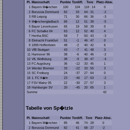
Pl.
Mannschaft
Punkte
Tordiff.
Tore
Platz-Abw.
1
Bayern M�nchen
100
104
118 : 14
0
2
Borussia Dortmund
82
33
64 : 31
-2
3
RB Leipzig
71
30
66 : 36
-3
4
M�nchengladbach
66
12
51 : 39
-5
5
Bayer Leverkusen
65
19
58 : 39
0
6
FC Schalke 04
63
12
52 : 40
4
7
Hertha BSC
58
7
50 : 43
-3
8
Eintracht Frankfurt
51
-1
46 : 47
0
9
1899 Hoffenheim
48
-2
40 : 42
6
10
VfB Stuttgart
43
-7
41 : 48
3
11
Hannover 96
38
-6
40 : 46
-2
12
VfL Wolfsburg
38
-9
38 : 47
-4
13
FC Augsburg
36
-12
33 : 45
1
14
Werder Bremen
33
-22
33 : 55
3
15
SC Freiburg
24
-37
27 : 64
0
16
1. FC K�ln
23
-46
17 : 63
-2
17
FSV Mainz 05
22
-30
27 : 57
3
18
Hamburger SV
20
-45
20 : 65
1
Summe
42
Tabelle von Sp�tzle
Pl.
Mannschaft
Punkte
Tordiff.
Tore
Platz-Abw.
1
Bayern M�nchen
85
46
74 : 28
0
2
Borussia Dortmund
82
41
68 : 27
-2