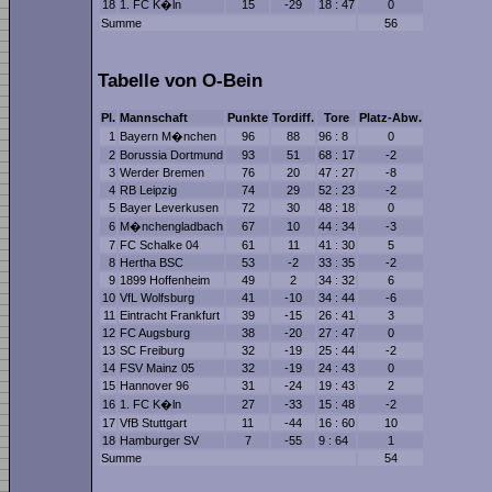
18
1. FC K�ln
15
-29
18 : 47
0
Summe
56
Tabelle von O-Bein
Pl.
Mannschaft
Punkte
Tordiff.
Tore
Platz-Abw.
1
Bayern M�nchen
96
88
96 : 8
0
2
Borussia Dortmund
93
51
68 : 17
-2
3
Werder Bremen
76
20
47 : 27
-8
4
RB Leipzig
74
29
52 : 23
-2
5
Bayer Leverkusen
72
30
48 : 18
0
6
M�nchengladbach
67
10
44 : 34
-3
7
FC Schalke 04
61
11
41 : 30
5
8
Hertha BSC
53
-2
33 : 35
-2
9
1899 Hoffenheim
49
2
34 : 32
6
10
VfL Wolfsburg
41
-10
34 : 44
-6
11
Eintracht Frankfurt
39
-15
26 : 41
3
12
FC Augsburg
38
-20
27 : 47
0
13
SC Freiburg
32
-19
25 : 44
-2
14
FSV Mainz 05
32
-19
24 : 43
0
15
Hannover 96
31
-24
19 : 43
2
16
1. FC K�ln
27
-33
15 : 48
-2
17
VfB Stuttgart
11
-44
16 : 60
10
18
Hamburger SV
7
-55
9 : 64
1
Summe
54