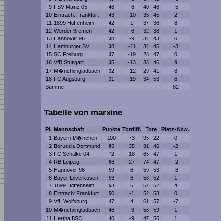
9
FSV Mainz 05
46
-6
40 : 46
-5
10
Eintracht Frankfurt
43
-10
35 : 45
2
11
1899 Hoffenheim
42
1
37 : 36
8
12
Werder Bremen
42
-6
32 : 38
1
13
Hannover 96
38
-9
34 : 43
0
14
Hamburger SV
38
-11
34 : 45
-3
15
SC Freiburg
37
-19
28 : 47
0
16
VfB Stuttgart
35
-13
33 : 46
9
17
M�nchengladbach
32
-12
29 : 41
8
18
FC Augsburg
31
-19
34 : 53
6
Summe
82
Tabelle von marxine
Pl.
Mannschaft
Punkte
Tordiff.
Tore
Platz-Abw.
1
Bayern M�nchen
100
73
95 : 22
0
2
Borussia Dortmund
85
35
81 : 46
-2
3
FC Schalke 04
72
18
65 : 47
1
4
RB Leipzig
66
27
74 : 47
-2
5
Hannover 96
59
6
59 : 53
-8
6
Bayer Leverkusen
53
6
58 : 52
1
7
1899 Hoffenheim
53
5
57 : 52
4
8
Eintracht Frankfurt
50
-1
52 : 53
0
9
VfL Wolfsburg
47
4
61 : 57
-7
10
M�nchengladbach
46
-3
56 : 59
1
11
Hertha BSC
40
-9
47 : 56
1