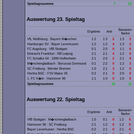
Spieltagssumme
7
10
Auswertung 23. Spieltag
Bananen­
Ergebnis
Anti
flanke
VfL Wolfsburg : Bayern M�nchen
1:2
1:3
2
1:3
2
Hamburger SV : Bayer Leverkusen
1:2
1:2
4
1:3
2
FC Augsburg : VfB Stuttgart
0:1
2:0
0
1:1
0
Eintracht Frankfurt : RB Leipzig
2:1
2:1
4
1:2
0
FC Schalke 04 : 1899 Hoffenheim
2:1
2:0
2
2:1
4
M�nchengladbach : Borussia Dortmund
0:1
2:2
0
1:2
3
SC Freiburg : Werder Bremen
1:0
2:1
3
1:2
0
Hertha BSC : FSV Mainz 05
0:2
2:1
0
2:0
0
1. FC K�ln : Hannover 96
1:1
1:0
0
1:0
0
Spieltagssumme
15
11
Auswertung 22. Spieltag
Bananen­
Ergebnis
Anti
flanke
VfB Stuttgart : M�nchengladbach
1:0
0:1
0
1:2
0
Hannover 96 : SC Freiburg
2:1
1:2
0
1:2
0
Bayer Leverkusen : Hertha BSC
0:2
2:1
0
2:1
0