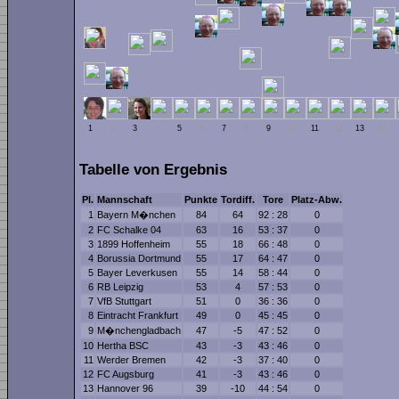
1
2
3
4
5
6
7
8
9
10
11
12
13
14
Tabelle von Ergebnis
Pl.
Mannschaft
Punkte
Tordiff.
Tore
Platz-Abw.
1
Bayern M�nchen
84
64
92 : 28
0
2
FC Schalke 04
63
16
53 : 37
0
3
1899 Hoffenheim
55
18
66 : 48
0
4
Borussia Dortmund
55
17
64 : 47
0
5
Bayer Leverkusen
55
14
58 : 44
0
6
RB Leipzig
53
4
57 : 53
0
7
VfB Stuttgart
51
0
36 : 36
0
8
Eintracht Frankfurt
49
0
45 : 45
0
9
M�nchengladbach
47
-5
47 : 52
0
10
Hertha BSC
43
-3
43 : 46
0
11
Werder Bremen
42
-3
37 : 40
0
12
FC Augsburg
41
-3
43 : 46
0
13
Hannover 96
39
-10
44 : 54
0