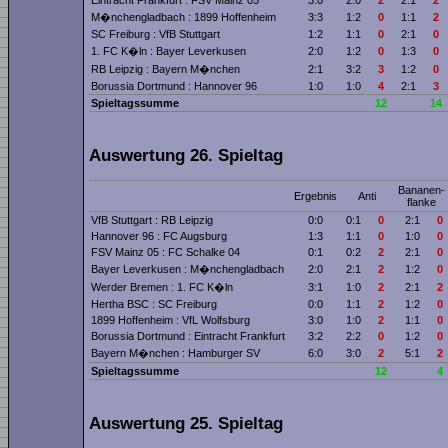
M�nchengladbach : 1899 Hoffenheim
3:3
1:2
0
1:1
2
SC Freiburg : VfB Stuttgart
1:2
1:1
0
2:1
0
1. FC K�ln : Bayer Leverkusen
2:0
1:2
0
1:3
0
RB Leipzig : Bayern M�nchen
2:1
3:2
3
1:2
0
Borussia Dortmund : Hannover 96
1:0
1:0
4
2:1
3
Spieltagssumme
12
14
Auswertung 26. Spieltag
Bananen­
Ergebnis
Anti
flanke
VfB Stuttgart : RB Leipzig
0:0
0:1
0
2:1
0
Hannover 96 : FC Augsburg
1:3
1:1
0
1:0
0
FSV Mainz 05 : FC Schalke 04
0:1
0:2
2
2:1
0
Bayer Leverkusen : M�nchengladbach
2:0
2:1
2
1:2
0
Werder Bremen : 1. FC K�ln
3:1
1:0
2
2:1
2
Hertha BSC : SC Freiburg
0:0
1:1
2
1:2
0
1899 Hoffenheim : VfL Wolfsburg
3:0
1:0
2
1:1
0
Borussia Dortmund : Eintracht Frankfurt
3:2
2:2
0
1:2
0
Bayern M�nchen : Hamburger SV
6:0
3:0
2
5:1
2
Spieltagssumme
12
4
Auswertung 25. Spieltag