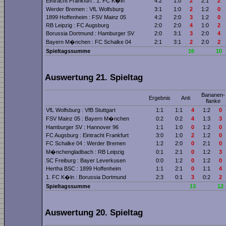
Eintracht Frankfurt : 1. FC K�ln
4:2
1:0
2
2:1
2
Werder Bremen : VfL Wolfsburg
3:1
1:0
2
1:2
0
1899 Hoffenheim : FSV Mainz 05
4:2
2:0
3
1:2
0
RB Leipzig : FC Augsburg
2:0
2:0
4
1:0
2
Borussia Dortmund : Hamburger SV
2:0
3:1
3
2:0
4
Bayern M�nchen : FC Schalke 04
2:1
3:1
2
2:0
2
Spieltagssumme
16
10
Auswertung 21. Spieltag
Bananen­
Ergebnis
Anti
flanke
VfL Wolfsburg : VfB Stuttgart
1:1
1:1
4
1:2
0
FSV Mainz 05 : Bayern M�nchen
0:2
0:2
4
1:3
3
Hamburger SV : Hannover 96
1:1
1:0
0
1:2
0
FC Augsburg : Eintracht Frankfurt
3:0
1:0
2
1:2
0
FC Schalke 04 : Werder Bremen
1:2
2:0
0
2:1
0
M�nchengladbach : RB Leipzig
0:1
2:1
0
1:2
3
SC Freiburg : Bayer Leverkusen
0:0
1:2
0
1:2
0
Hertha BSC : 1899 Hoffenheim
1:1
2:1
0
1:1
4
1. FC K�ln : Borussia Dortmund
2:3
0:1
3
0:2
2
Spieltagssumme
13
12
Auswertung 20. Spieltag