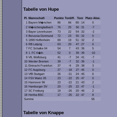
Tabelle von Hupe
Pl.
Mannschaft
Punkte
Tordiff.
Tore
Platz-Abw.
1
Bayern M�nchen
86
66
80 : 14
0
2
M�nchengladbach
76
25
56 : 31
-7
3
Bayer Leverkusen
73
22
54 : 32
-2
4
Borussia Dortmund
72
23
55 : 32
0
5
1899 Hoffenheim
69
19
51 : 32
2
6
RB Leipzig
63
20
47 : 27
0
7
FC Schalke 04
54
7
43 : 36
5
8
1. FC K�ln
52
0
39 : 39
-10
9
VfL Wolfsburg
41
-7
34 : 41
-7
10
Werder Bremen
39
-7
32 : 39
-1
11
Eintracht Frankfurt
37
-9
29 : 38
3
12
FC Augsburg
27
-18
27 : 45
0
13
VfB Stuttgart
26
-21
24 : 45
6
14
FSV Mainz 05
23
-22
25 : 47
0
15
Hannover 96
23
-22
21 : 43
2
16
Hamburger SV
20
-25
22 : 47
-1
17
SC Freiburg
19
-26
20 : 46
2
18
Hertha BSC
17
-25
22 : 47
8
Summe
56
Tabelle von Knappe