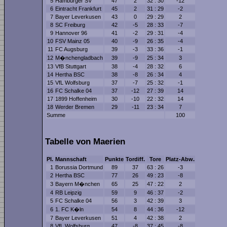
5
Hamburger SV
47
2
32 : 30
-12
6
Eintracht Frankfurt
45
2
31 : 29
-2
7
Bayer Leverkusen
43
0
29 : 29
2
8
SC Freiburg
42
-5
28 : 33
-7
9
Hannover 96
41
-2
29 : 31
-4
10
FSV Mainz 05
40
-9
26 : 35
-4
11
FC Augsburg
39
-3
33 : 36
-1
12
M�nchengladbach
39
-9
25 : 34
3
13
VfB Stuttgart
38
-4
28 : 32
6
14
Hertha BSC
38
-8
26 : 34
4
15
VfL Wolfsburg
37
-7
25 : 32
-1
16
FC Schalke 04
37
-12
27 : 39
14
17
1899 Hoffenheim
30
-10
22 : 32
14
18
Werder Bremen
29
-11
23 : 34
7
Summe
100
Tabelle von Maerien
Pl.
Mannschaft
Punkte
Tordiff.
Tore
Platz-Abw.
1
Borussia Dortmund
89
37
63 : 26
-3
2
Hertha BSC
77
26
49 : 23
-8
3
Bayern M�nchen
65
25
47 : 22
2
4
RB Leipzig
59
9
46 : 37
-2
5
FC Schalke 04
56
3
42 : 39
3
6
1. FC K�ln
54
8
44 : 36
-12
7
Bayer Leverkusen
51
4
42 : 38
2
8
VfL Wolfsburg
47
-8
37 : 45
-8