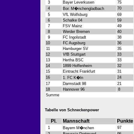
3
Bayer Leverkusen
75
4
70
Bor. M�nchengladbach
5
VfL Wolfsburg
69
6
Schalke 04
59
7
FSV Mainz
49
8
Werder Bremen
40
9
FC Ingolstadt
38
10
FC Augsburg
36
11
Hamburger SV
35
12
VfB Stuttgart
33
13
Hertha BSC
33
14
1899 Hoffenheim
32
15
Eintracht Frankfurt
31
16
24
1. FC K�ln
17
Darmstadt 98
21
18
Hannover 96
8
Summe
Tabelle von Schneckenpower
Pl.
Mannschaft
Punkte
1
97
Bayern M�nchen
2
Borussia Dortmund
95