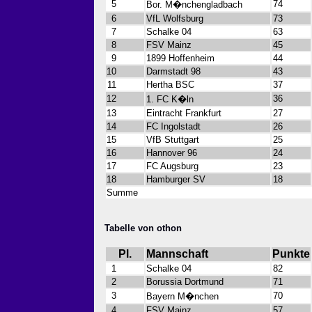
5
74
Bor. M�nchengladbach
6
VfL Wolfsburg
73
7
Schalke 04
63
8
FSV Mainz
45
9
1899 Hoffenheim
44
10
Darmstadt 98
43
11
Hertha BSC
37
12
36
1. FC K�ln
13
Eintracht Frankfurt
27
14
FC Ingolstadt
26
15
VfB Stuttgart
25
16
Hannover 96
24
17
FC Augsburg
23
18
Hamburger SV
18
Summe
Tabelle von othon
Pl.
Mannschaft
Punkte
1
Schalke 04
82
2
Borussia Dortmund
71
3
70
Bayern M�nchen
4
FSV Mainz
57