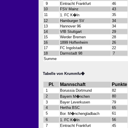
9
Eintracht Frankfurt
46
10
FSV Mainz
43
11
35
1. FC K�ln
12
Hamburger SV
34
13
Hannover 96
34
14
VfB Stuttgart
29
15
Werder Bremen
28
16
1899 Hoffenheim
26
17
FC Ingolstadt
22
18
Darmstadt 98
7
Summe
Tabelle von Krummfu�
Pl.
Mannschaft
Punkte
1
Borussia Dortmund
82
2
80
Bayern M�nchen
3
Bayer Leverkusen
79
4
Hertha BSC
65
5
61
Bor. M�nchengladbach
6
56
1. FC K�ln
7
Eintracht Frankfurt
45