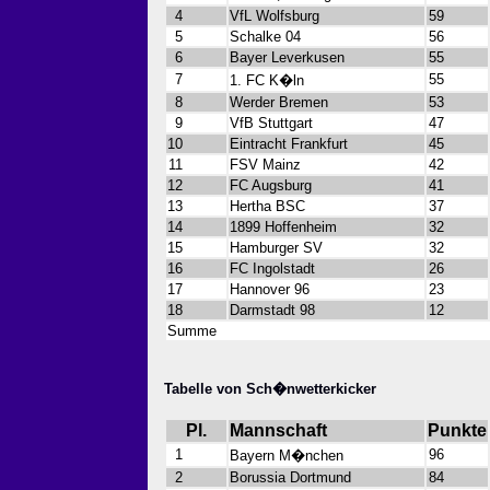
4
VfL Wolfsburg
59
5
Schalke 04
56
6
Bayer Leverkusen
55
7
55
1. FC K�ln
8
Werder Bremen
53
9
VfB Stuttgart
47
10
Eintracht Frankfurt
45
11
FSV Mainz
42
12
FC Augsburg
41
13
Hertha BSC
37
14
1899 Hoffenheim
32
15
Hamburger SV
32
16
FC Ingolstadt
26
17
Hannover 96
23
18
Darmstadt 98
12
Summe
Tabelle von Sch�nwetterkicker
Pl.
Mannschaft
Punkte
1
96
Bayern M�nchen
2
Borussia Dortmund
84