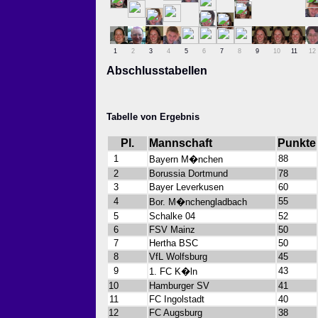
1
2
3
4
5
6
7
8
9
10
11
12
Abschlusstabellen
Tabelle von Ergebnis
Pl.
Mannschaft
Punkte
1
88
Bayern M�nchen
2
Borussia Dortmund
78
3
Bayer Leverkusen
60
4
55
Bor. M�nchengladbach
5
Schalke 04
52
6
FSV Mainz
50
7
Hertha BSC
50
8
VfL Wolfsburg
45
9
43
1. FC K�ln
10
Hamburger SV
41
11
FC Ingolstadt
40
12
FC Augsburg
38