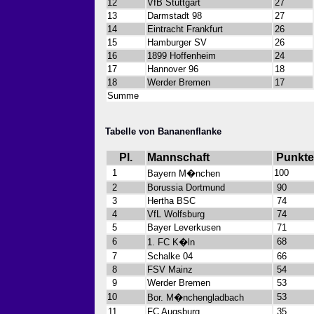
12
VfB Stuttgart
27
13
Darmstadt 98
27
14
Eintracht Frankfurt
26
15
Hamburger SV
26
16
1899 Hoffenheim
24
17
Hannover 96
18
18
Werder Bremen
17
Summe
Tabelle von Bananenflanke
Pl.
Mannschaft
Punkte
1
100
Bayern M�nchen
2
Borussia Dortmund
90
3
Hertha BSC
74
4
VfL Wolfsburg
74
5
Bayer Leverkusen
71
6
68
1. FC K�ln
7
Schalke 04
66
8
FSV Mainz
54
9
Werder Bremen
53
10
53
Bor. M�nchengladbach
11
FC Augsburg
35