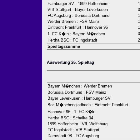
Hamburger SV : 1899 Hoffenheim
1
VfB Stuttgart : Bayer Leverkusen
0
FC Augsburg : Borussia Dortmund
1
Werder Bremen : FSV Mainz
1
Eintracht Frankfurt : Hannover 96
1
0
1. FC K�ln : Bayern M�nchen
Hertha BSC : FC Ingolstadt
2
Spieltagssumme
Auswertung 26. Spieltag
Bayern M�nchen : Werder Bremen
Borussia Dortmund : FSV Mainz
Bayer Leverkusen : Hamburger SV
Bor. M�nchengladbach : Eintracht Frankfurt
Hannover 96 : 1. FC K�ln
Hertha BSC : Schalke 04
1899 Hoffenheim : VfL Wolfsburg
FC Ingolstadt : VfB Stuttgart
Darmstadt 98 : FC Augsburg