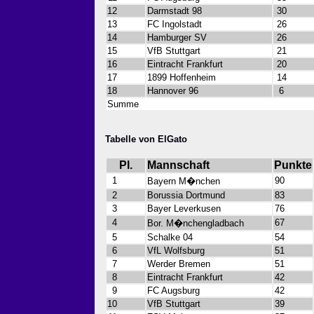
12
Darmstadt 98
30
13
FC Ingolstadt
26
14
Hamburger SV
26
15
VfB Stuttgart
21
16
Eintracht Frankfurt
20
17
1899 Hoffenheim
14
18
Hannover 96
6
Summe
Tabelle von ElGato
Pl.
Mannschaft
Punkte
1
90
Bayern M�nchen
2
Borussia Dortmund
83
3
Bayer Leverkusen
76
4
67
Bor. M�nchengladbach
5
Schalke 04
54
6
VfL Wolfsburg
51
7
Werder Bremen
51
8
Eintracht Frankfurt
42
9
FC Augsburg
42
10
VfB Stuttgart
39