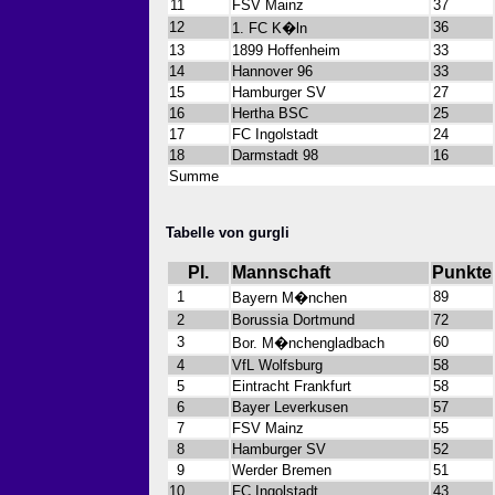
11
FSV Mainz
37
12
36
1. FC K�ln
13
1899 Hoffenheim
33
14
Hannover 96
33
15
Hamburger SV
27
16
Hertha BSC
25
17
FC Ingolstadt
24
18
Darmstadt 98
16
Summe
Tabelle von gurgli
Pl.
Mannschaft
Punkte
1
89
Bayern M�nchen
2
Borussia Dortmund
72
3
60
Bor. M�nchengladbach
4
VfL Wolfsburg
58
5
Eintracht Frankfurt
58
6
Bayer Leverkusen
57
7
FSV Mainz
55
8
Hamburger SV
52
9
Werder Bremen
51
10
FC Ingolstadt
43