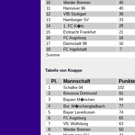
10
Werder Bremen
40
11
Hannover 96
40
12
VfB Stuttgart
39
13
Hamburger SV
33
14
28
1. FC K�ln
15
Eintracht Frankfurt
21
16
FC Augsburg
16
17
Darmstadt 98
16
18
FC Ingolstadt
7
Summe
Tabelle von Knappe
Pl.
Mannschaft
Punkte
1
Schalke 04
102
2
Borussia Dortmund
91
3
84
Bayern M�nchen
4
77
Bor. M�nchengladbach
5
Bayer Leverkusen
74
6
FC Augsburg
65
7
VfL Wolfsburg
63
8
Werder Bremen
50