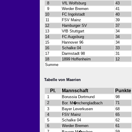
8
VfL Wolfsburg
43
9
Werder Bremen
41
10
FC Ingolstadt
40
11
FSV Mainz
39
12
Hamburger SV
37
13
VfB Stuttgart
34
14
FC Augsburg
34
15
Hannover 96
34
16
Schalke 04
33
17
Darmstadt 98
31
18
1899 Hoffenheim
12
Summe
Tabelle von Maerien
Pl.
Mannschaft
Punkte
1
Borussia Dortmund
98
2
71
Bor. M�nchengladbach
3
Bayer Leverkusen
68
4
FSV Mainz
65
5
Schalke 04
62
6
Werder Bremen
61
7
59
Bayern M�nchen