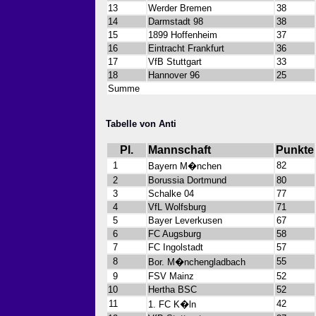
13
Werder Bremen
38
14
Darmstadt 98
38
15
1899 Hoffenheim
37
16
Eintracht Frankfurt
36
17
VfB Stuttgart
33
18
Hannover 96
25
Summe
Tabelle von Anti
Pl.
Mannschaft
Punkte
1
82
Bayern M�nchen
2
Borussia Dortmund
80
3
Schalke 04
77
4
VfL Wolfsburg
71
5
Bayer Leverkusen
67
6
FC Augsburg
58
7
FC Ingolstadt
57
8
55
Bor. M�nchengladbach
9
FSV Mainz
52
10
Hertha BSC
52
11
42
1. FC K�ln