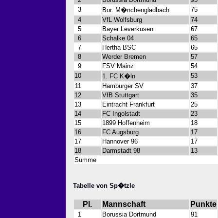
3
75
Bor. M�nchengladbach
4
VfL Wolfsburg
74
5
Bayer Leverkusen
67
6
Schalke 04
65
7
Hertha BSC
65
8
Werder Bremen
57
9
FSV Mainz
54
10
53
1. FC K�ln
11
Hamburger SV
37
12
VfB Stuttgart
35
13
Eintracht Frankfurt
25
14
FC Ingolstadt
23
15
1899 Hoffenheim
18
16
FC Augsburg
17
17
Hannover 96
17
18
Darmstadt 98
13
Summe
Tabelle von Sp�tzle
Pl.
Mannschaft
Punkte
1
Borussia Dortmund
91