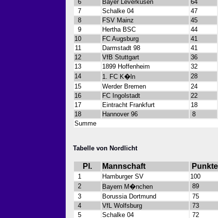
6
Bayer Leverkusen
64
7
Schalke 04
47
8
FSV Mainz
45
9
Hertha BSC
44
10
FC Augsburg
41
11
Darmstadt 98
41
12
VfB Stuttgart
36
13
1899 Hoffenheim
32
14
28
1. FC K�ln
15
Werder Bremen
24
16
FC Ingolstadt
22
17
Eintracht Frankfurt
18
18
Hannover 96
8
Summe
Tabelle von Nordlicht
Pl.
Mannschaft
Punkte
1
Hamburger SV
100
2
89
Bayern M�nchen
3
Borussia Dortmund
75
4
VfL Wolfsburg
73
5
Schalke 04
72