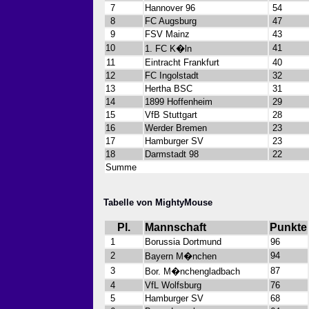
7
Hannover 96
54
8
FC Augsburg
47
9
FSV Mainz
43
10
41
1. FC K�ln
11
Eintracht Frankfurt
40
12
FC Ingolstadt
32
13
Hertha BSC
31
14
1899 Hoffenheim
29
15
VfB Stuttgart
28
16
Werder Bremen
23
17
Hamburger SV
23
18
Darmstadt 98
22
Summe
Tabelle von MightyMouse
Pl.
Mannschaft
Punkte
1
Borussia Dortmund
96
2
94
Bayern M�nchen
3
87
Bor. M�nchengladbach
4
VfL Wolfsburg
76
5
Hamburger SV
68