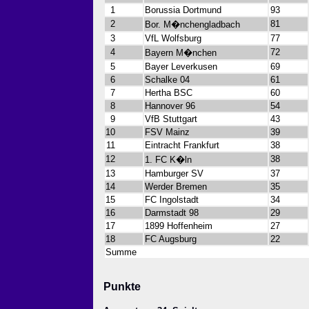
1
Borussia Dortmund
93
2
81
Bor. M�nchengladbach
3
VfL Wolfsburg
77
4
72
Bayern M�nchen
5
Bayer Leverkusen
69
6
Schalke 04
61
7
Hertha BSC
60
8
Hannover 96
54
9
VfB Stuttgart
43
10
FSV Mainz
39
11
Eintracht Frankfurt
38
12
38
1. FC K�ln
13
Hamburger SV
37
14
Werder Bremen
35
15
FC Ingolstadt
34
16
Darmstadt 98
29
17
1899 Hoffenheim
27
18
FC Augsburg
22
Summe
Punkte