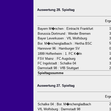
Auswertung 28. Spieltag
Erg
1
Bayern M�nchen : Eintracht Frankfurt
Borussia Dortmund : Werder Bremen
3
Bayer Leverkusen : VfL Wolfsburg
3
5
Bor. M�nchengladbach : Hertha BSC
Hannover 96 : Hamburger SV
0
1
1899 Hoffenheim : 1. FC K�ln
FSV Mainz : FC Augsburg
4
FC Ingolstadt : Schalke 04
3
Darmstadt 98 : VfB Stuttgart
2
Spieltagssumme
Auswertung 27. Spieltag
Erg
2
Schalke 04 : Bor. M�nchengladbach
VfL Wolfsburg : Darmstadt 98
1