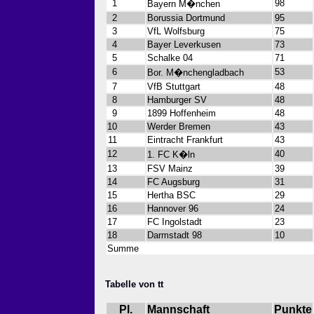
1
98
Bayern M�nchen
2
Borussia Dortmund
95
3
VfL Wolfsburg
75
4
Bayer Leverkusen
73
5
Schalke 04
71
6
53
Bor. M�nchengladbach
7
VfB Stuttgart
48
8
Hamburger SV
48
9
1899 Hoffenheim
48
10
Werder Bremen
43
11
Eintracht Frankfurt
43
12
40
1. FC K�ln
13
FSV Mainz
39
14
FC Augsburg
31
15
Hertha BSC
29
16
Hannover 96
24
17
FC Ingolstadt
23
18
Darmstadt 98
10
Summe
Tabelle von tt
Pl.
Mannschaft
Punkte