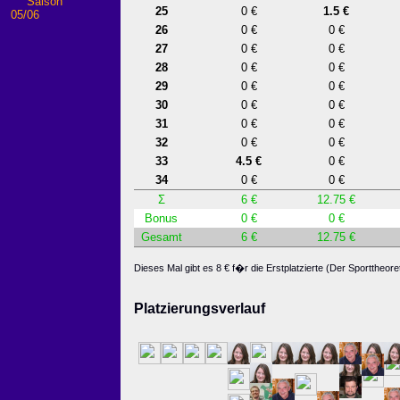
Saison
25
0 €
1.5 €
05/06
26
0 €
0 €
27
0 €
0 €
28
0 €
0 €
29
0 €
0 €
30
0 €
0 €
31
0 €
0 €
32
0 €
0 €
33
4.5 €
0 €
34
0 €
0 €
Σ
6 €
12.75 €
Bonus
0 €
0 €
Gesamt
6 €
12.75 €
Dieses Mal gibt es 8 € f�r die Erstplatzierte (Der Sporttheore
Platzierungsverlauf