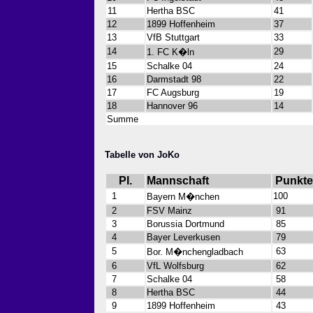
11
Hertha BSC
41
12
1899 Hoffenheim
37
13
VfB Stuttgart
33
14
29
1. FC K�ln
15
Schalke 04
24
16
Darmstadt 98
22
17
FC Augsburg
19
18
Hannover 96
14
Summe
Tabelle von JoKo
Pl.
Mannschaft
Punkte
1
100
Bayern M�nchen
2
FSV Mainz
91
3
Borussia Dortmund
85
4
Bayer Leverkusen
79
5
63
Bor. M�nchengladbach
6
VfL Wolfsburg
62
7
Schalke 04
58
8
Hertha BSC
44
9
1899 Hoffenheim
43