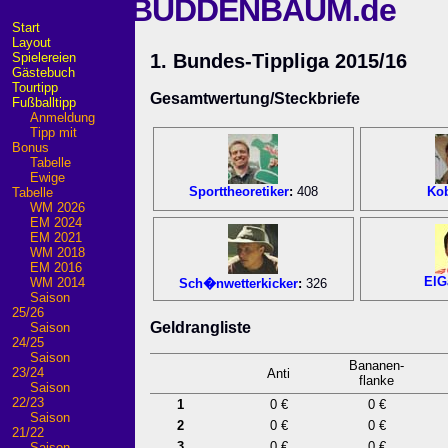
BUDDENBAUM.de
Start
Layout
Spielereien
1. Bundes-Tippliga 2015/16
Gästebuch
Tourtipp
Gesamtwertung/Steckbriefe
Fußballtipp
Anmeldung
Tipp mit
Bonus
Tabelle
Ewige
Sporttheoretiker
:
408
Ko
Tabelle
WM 2026
EM 2024
EM 2021
WM 2018
EM 2016
ElG
WM 2014
Sch�nwetterkicker
:
326
Saison
25/26
Geldrangliste
Saison
24/25
Saison
Bananen-
23/24
Anti
flanke
Saison
22/23
1
0 €
0 €
Saison
2
0 €
0 €
21/22
3
0 €
0 €
Saison