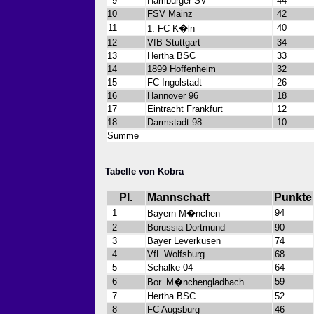
9
Hamburger SV
44
10
FSV Mainz
42
11
40
1. FC K�ln
12
VfB Stuttgart
34
13
Hertha BSC
33
14
1899 Hoffenheim
32
15
FC Ingolstadt
26
16
Hannover 96
18
17
Eintracht Frankfurt
12
18
Darmstadt 98
10
Summe
Tabelle von Kobra
Pl.
Mannschaft
Punkte
1
94
Bayern M�nchen
2
Borussia Dortmund
90
3
Bayer Leverkusen
74
4
VfL Wolfsburg
68
5
Schalke 04
64
6
59
Bor. M�nchengladbach
7
Hertha BSC
52
8
FC Augsburg
46