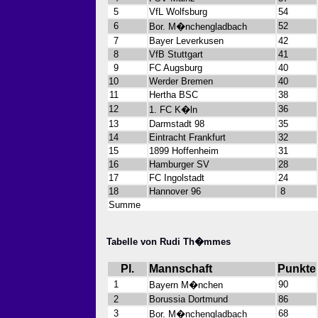
5
VfL Wolfsburg
54
6
52
Bor. M�nchengladbach
7
Bayer Leverkusen
42
8
VfB Stuttgart
41
9
FC Augsburg
40
10
Werder Bremen
40
11
Hertha BSC
38
12
36
1. FC K�ln
13
Darmstadt 98
35
14
Eintracht Frankfurt
32
15
1899 Hoffenheim
31
16
Hamburger SV
28
17
FC Ingolstadt
24
18
Hannover 96
8
Summe
Tabelle von Rudi Th�mmes
Pl.
Mannschaft
Punkte
1
90
Bayern M�nchen
2
Borussia Dortmund
86
3
68
Bor. M�nchengladbach