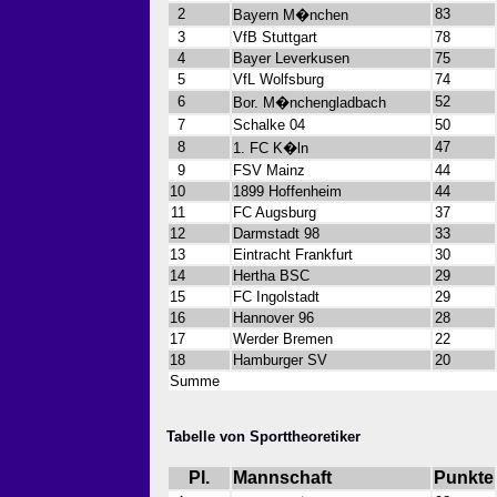
2
83
Bayern M�nchen
3
VfB Stuttgart
78
4
Bayer Leverkusen
75
5
VfL Wolfsburg
74
6
52
Bor. M�nchengladbach
7
Schalke 04
50
8
47
1. FC K�ln
9
FSV Mainz
44
10
1899 Hoffenheim
44
11
FC Augsburg
37
12
Darmstadt 98
33
13
Eintracht Frankfurt
30
14
Hertha BSC
29
15
FC Ingolstadt
29
16
Hannover 96
28
17
Werder Bremen
22
18
Hamburger SV
20
Summe
Tabelle von Sporttheoretiker
Pl.
Mannschaft
Punkte