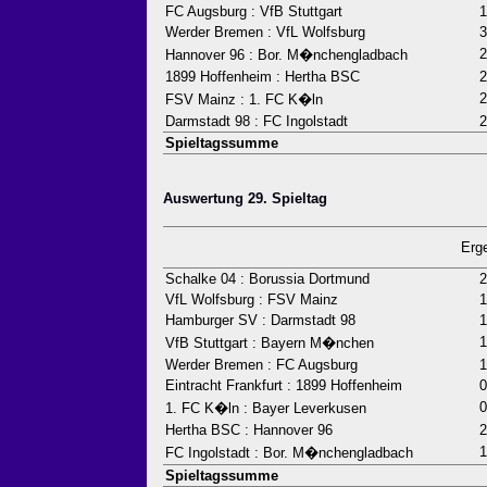
FC Augsburg : VfB Stuttgart
1
Werder Bremen : VfL Wolfsburg
3
2
Hannover 96 : Bor. M�nchengladbach
1899 Hoffenheim : Hertha BSC
2
2
FSV Mainz : 1. FC K�ln
Darmstadt 98 : FC Ingolstadt
2
Spieltagssumme
Auswertung 29. Spieltag
Erg
Schalke 04 : Borussia Dortmund
2
VfL Wolfsburg : FSV Mainz
1
Hamburger SV : Darmstadt 98
1
1
VfB Stuttgart : Bayern M�nchen
Werder Bremen : FC Augsburg
1
Eintracht Frankfurt : 1899 Hoffenheim
0
0
1. FC K�ln : Bayer Leverkusen
Hertha BSC : Hannover 96
2
1
FC Ingolstadt : Bor. M�nchengladbach
Spieltagssumme