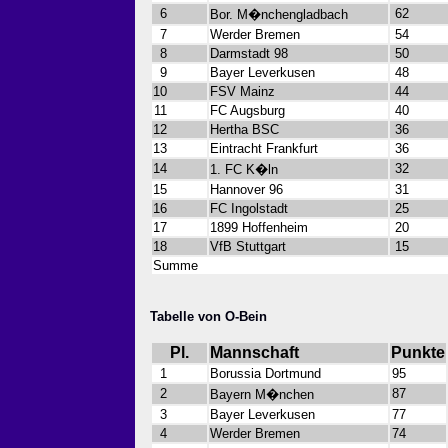
6
62
Bor. M�nchengladbach
7
Werder Bremen
54
8
Darmstadt 98
50
9
Bayer Leverkusen
48
10
FSV Mainz
44
11
FC Augsburg
40
12
Hertha BSC
36
13
Eintracht Frankfurt
36
14
32
1. FC K�ln
15
Hannover 96
31
16
FC Ingolstadt
25
17
1899 Hoffenheim
20
18
VfB Stuttgart
15
Summe
Tabelle von O-Bein
Pl.
Mannschaft
Punkte
1
Borussia Dortmund
95
2
87
Bayern M�nchen
3
Bayer Leverkusen
77
4
Werder Bremen
74