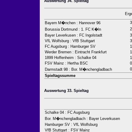
Auswertung 34. Spieltag
Erg
3
Bayern M�nchen : Hannover 96
2
Borussia Dortmund : 1. FC K�ln
Bayer Leverkusen : FC Ingolstadt
3
VfL Wolfsburg : VfB Stuttgart
3
FC Augsburg : Hamburger SV
1
Werder Bremen : Eintracht Frankfurt
1
1899 Hoffenheim : Schalke 04
1
FSV Mainz : Hertha BSC
0
0
Darmstadt 98 : Bor. M�nchengladbach
Spieltagssumme
Auswertung 33. Spieltag
Schalke 04 : FC Augsburg
Bor. M�nchengladbach : Bayer Leverkusen
Hamburger SV : VfL Wolfsburg
VfB Stuttgart : FSV Mainz