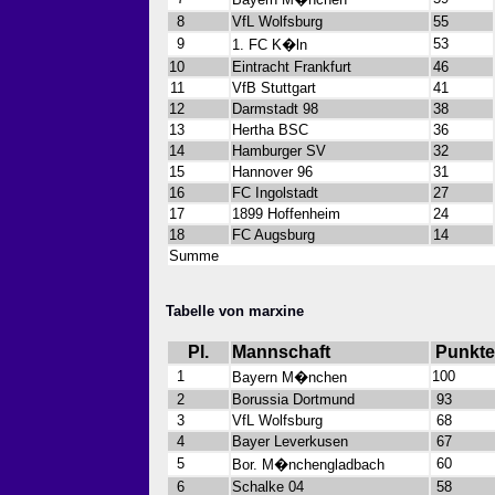
8
VfL Wolfsburg
55
9
53
1. FC K�ln
10
Eintracht Frankfurt
46
11
VfB Stuttgart
41
12
Darmstadt 98
38
13
Hertha BSC
36
14
Hamburger SV
32
15
Hannover 96
31
16
FC Ingolstadt
27
17
1899 Hoffenheim
24
18
FC Augsburg
14
Summe
Tabelle von marxine
Pl.
Mannschaft
Punkte
1
100
Bayern M�nchen
2
Borussia Dortmund
93
3
VfL Wolfsburg
68
4
Bayer Leverkusen
67
5
60
Bor. M�nchengladbach
6
Schalke 04
58