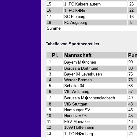
15
1. FC Kaiserslautern
23
16
22
1. FC K�ln
17
SC Freiburg
16
18
FC Augsburg
9
Summe
Tabelle von Sporttheoretiker
Pl.
Mannschaft
Pun
1
90
Bayern M�nchen
2
Borussia Dortmund
80
3
Bayer 04 Leverkusen
75
4
Werder Bremen
75
5
Schalke 04
68
6
VfL Wolfsburg
57
7
49
Borussia M�nchengladbach
8
VfB Stuttgart
48
9
Hamburger SV
45
10
Hannover 96
45
11
FSV Mainz 05
43
12
1899 Hoffenheim
40
13
34
1. FC N�rnberg