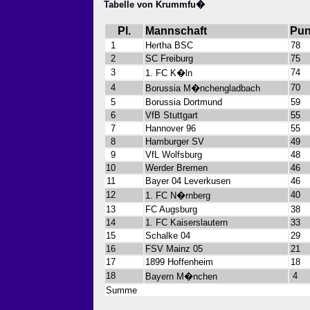
Tabelle von Krummfu�
Pl.
Mannschaft
Pun
1
Hertha BSC
78
2
SC Freiburg
75
3
74
1. FC K�ln
4
70
Borussia M�nchengladbach
5
Borussia Dortmund
59
6
VfB Stuttgart
55
7
Hannover 96
55
8
Hamburger SV
49
9
VfL Wolfsburg
48
10
Werder Bremen
46
11
Bayer 04 Leverkusen
46
12
40
1. FC N�rnberg
13
FC Augsburg
38
14
1. FC Kaiserslautern
33
15
Schalke 04
29
16
FSV Mainz 05
21
17
1899 Hoffenheim
18
18
4
Bayern M�nchen
Summe