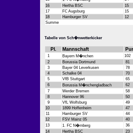
16
Hertha BSC
15
17
FC Augsburg
15
18
Hamburger SV
12
Summe
Tabelle von Sch�nwetterkicker
Pl.
Mannschaft
Pu
1
102
Bayern M�nchen
2
Borussia Dortmund
81
3
Bayer 04 Leverkusen
78
4
Schalke 04
70
5
VfB Stuttgart
65
6
62
Borussia M�nchengladbach
7
Werder Bremen
58
8
Hannover 96
50
9
VfL Wolfsburg
49
10
1899 Hoffenheim
47
11
Hamburger SV
44
12
FSV Mainz 05
40
13
36
1. FC N�rnberg
14
Hertha BSC
23