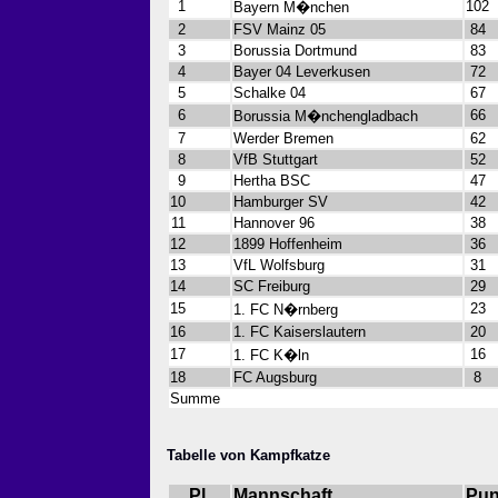
1
102
Bayern M�nchen
2
FSV Mainz 05
84
3
Borussia Dortmund
83
4
Bayer 04 Leverkusen
72
5
Schalke 04
67
6
66
Borussia M�nchengladbach
7
Werder Bremen
62
8
VfB Stuttgart
52
9
Hertha BSC
47
10
Hamburger SV
42
11
Hannover 96
38
12
1899 Hoffenheim
36
13
VfL Wolfsburg
31
14
SC Freiburg
29
15
23
1. FC N�rnberg
16
1. FC Kaiserslautern
20
17
16
1. FC K�ln
18
FC Augsburg
8
Summe
Tabelle von Kampfkatze
Pl.
Mannschaft
Pun