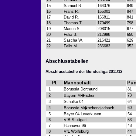
15
Samuel B.
164376
849
16
Franz R.
165001
847
17
David R.
166811
841
18
Thomas T.
179499
798
19
Marion S.
208015
677
20
Felix B.
212998
650
21
Sascha W.
216421
629
22
Felix M.
236683
352
Abschlusstabellen
Abschlusstabelle der Bundesliga 2011/12
Pl.
Mannschaft
Pun
1
Borussia Dortmund
81
2
73
Bayern M�nchen
3
Schalke 04
64
4
60
Borussia M�nchengladbach
5
Bayer 04 Leverkusen
54
6
VfB Stuttgart
53
7
Hannover 96
48
8
VfL Wolfsburg
44