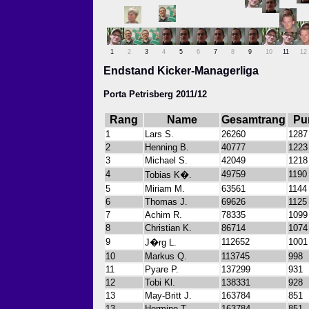
1
2
3
4
5
6
7
8
9
10
11
12
Endstand Kicker-Managerliga
Porta Petrisberg 2011/12
Rang
Name
Gesamtrang
Pu
1
Lars S.
26260
1287
2
Henning B.
40777
1223
3
Michael S.
42049
1218
4
49759
1190
Tobias K�.
5
Miriam M.
63561
1144
6
Thomas J.
69626
1125
7
Achim R.
78335
1099
8
Christian K.
86714
1074
9
112652
1001
J�rg L.
10
Markus Q.
113745
998
11
Pyare P.
137299
931
12
Tobi Kl.
138331
928
13
May-Britt J.
163784
851
13
Hermine T.
163784
851