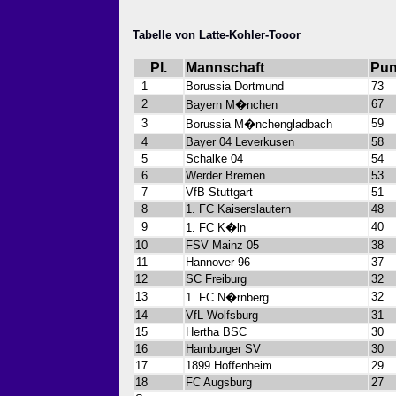
Tabelle von Latte-Kohler-Tooor
Pl.
Mannschaft
Pun
1
Borussia Dortmund
73
2
67
Bayern M�nchen
3
59
Borussia M�nchengladbach
4
Bayer 04 Leverkusen
58
5
Schalke 04
54
6
Werder Bremen
53
7
VfB Stuttgart
51
8
1. FC Kaiserslautern
48
9
40
1. FC K�ln
10
FSV Mainz 05
38
11
Hannover 96
37
12
SC Freiburg
32
13
32
1. FC N�rnberg
14
VfL Wolfsburg
31
15
Hertha BSC
30
16
Hamburger SV
30
17
1899 Hoffenheim
29
18
FC Augsburg
27