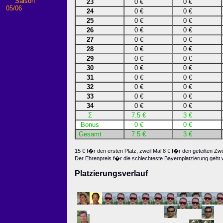
Saison
23
0 €
0 €
05/06
24
0 €
0 €
25
0 €
0 €
26
0 €
0 €
27
0 €
0 €
28
0 €
0 €
29
0 €
0 €
30
0 €
0 €
31
0 €
0 €
32
0 €
0 €
33
0 €
0 €
34
0 €
0 €
Σ
7.5 €
3 €
Bonus
0 €
0 €
Gesamt
7.5 €
3 €
15 € f�r den ersten Platz, zweil Mal 8 € f�r den geteilten Zw
Der Ehrenpreis f�r die schlechteste Bayernplatzierung geht 
Platzierungsverlauf