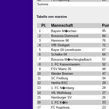
Summe
Tabelle von marxine
Pl.
Mannschaft
Pun
1
95
Bayern M�nchen
2
Borussia Dortmund
84
3
Hannover 96
76
4
VfB Stuttgart
71
5
Bayer 04 Leverkusen
67
6
Schalke 04
64
7
52
Borussia M�nchengladbach
8
1. FC Kaiserslautern
52
9
FSV Mainz 05
48
10
Werder Bremen
47
11
SC Freiburg
34
12
Hertha BSC
29
13
28
1. FC N�rnberg
14
VfL Wolfsburg
27
15
Hamburger SV
26
16
23
1. FC K�ln
17
FC Augsburg
23