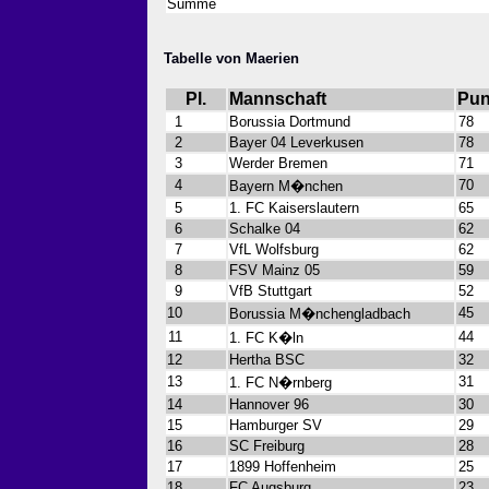
Summe
Tabelle von Maerien
Pl.
Mannschaft
Pun
1
Borussia Dortmund
78
2
Bayer 04 Leverkusen
78
3
Werder Bremen
71
4
70
Bayern M�nchen
5
1. FC Kaiserslautern
65
6
Schalke 04
62
7
VfL Wolfsburg
62
8
FSV Mainz 05
59
9
VfB Stuttgart
52
10
45
Borussia M�nchengladbach
11
44
1. FC K�ln
12
Hertha BSC
32
13
31
1. FC N�rnberg
14
Hannover 96
30
15
Hamburger SV
29
16
SC Freiburg
28
17
1899 Hoffenheim
25
18
FC Augsburg
23