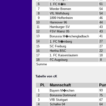
6
61
1. FC K�ln
7
Werder Bremen
54
8
VfL Wolfsburg
54
9
1899 Hoffenheim
46
10
Hannover 96
44
11
Hamburger SV
43
12
FSV Mainz 05
43
13
41
Borussia M�nchengladbach
14
27
1. FC N�rnberg
15
SC Freiburg
27
16
Hertha BSC
22
17
1. FC Kaiserslautern
18
18
FC Augsburg
8
Summe
Tabelle von cK
Pl.
Mannschaft
Pun
1
93
Bayern M�nchen
2
Borussia Dortmund
75
3
VfB Stuttgart
67
4
Schalke 04
64