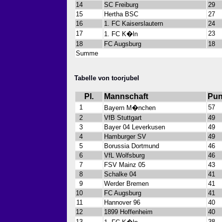
14
SC Freiburg
29
15
Hertha BSC
27
16
1. FC Kaiserslautern
24
17
23
1. FC K�ln
18
FC Augsburg
18
Summe
Tabelle von toorjubel
Pl.
Mannschaft
Pun
1
57
Bayern M�nchen
2
VfB Stuttgart
49
3
Bayer 04 Leverkusen
49
4
Hamburger SV
49
5
Borussia Dortmund
46
6
VfL Wolfsburg
46
7
FSV Mainz 05
43
8
Schalke 04
41
9
Werder Bremen
41
10
FC Augsburg
41
11
Hannover 96
40
12
1899 Hoffenheim
40
13
38