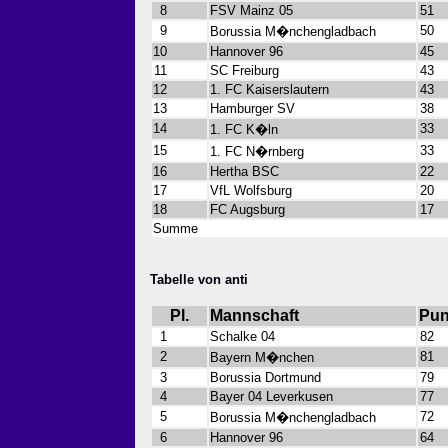
8
FSV Mainz 05
51
9
50
Borussia M�nchengladbach
10
Hannover 96
45
11
SC Freiburg
43
12
1. FC Kaiserslautern
43
13
Hamburger SV
38
14
33
1. FC K�ln
15
33
1. FC N�rnberg
16
Hertha BSC
22
17
VfL Wolfsburg
20
18
FC Augsburg
17
Summe
Tabelle von anti
Pl.
Mannschaft
Pun
1
Schalke 04
82
2
81
Bayern M�nchen
3
Borussia Dortmund
79
4
Bayer 04 Leverkusen
77
5
72
Borussia M�nchengladbach
6
Hannover 96
64