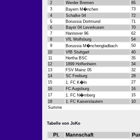
2
Werder Bremen
85
3
73
Bayern M�nchen
4
Schalke 04
72
5
Borussia Dortmund
71
6
Bayer 04 Leverkusen
70
7
Hannover 96
62
8
VfL Wolfsburg
54
9
50
Borussia M�nchengladbach
10
VfB Stuttgart
40
11
Hertha BSC
35
12
1899 Hoffenheim
34
13
FSV Mainz 05
32
14
SC Freiburg
28
15
27
1. FC K�ln
16
FC Augsburg
16
17
15
1. FC N�rnberg
18
1. FC Kaiserslautern
10
Summe
Tabelle von JoKo
Pl.
Mannschaft
Pu