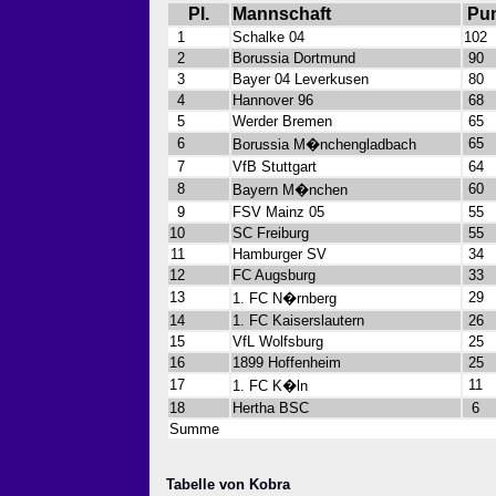
Pl.
Mannschaft
Pu
1
Schalke 04
102
2
Borussia Dortmund
90
3
Bayer 04 Leverkusen
80
4
Hannover 96
68
5
Werder Bremen
65
6
65
Borussia M�nchengladbach
7
VfB Stuttgart
64
8
60
Bayern M�nchen
9
FSV Mainz 05
55
10
SC Freiburg
55
11
Hamburger SV
34
12
FC Augsburg
33
13
29
1. FC N�rnberg
14
1. FC Kaiserslautern
26
15
VfL Wolfsburg
25
16
1899 Hoffenheim
25
17
11
1. FC K�ln
18
Hertha BSC
6
Summe
Tabelle von Kobra