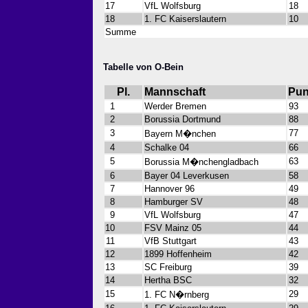
17
VfL Wolfsburg
18
18
1. FC Kaiserslautern
10
Summe
Tabelle von O-Bein
Pl.
Mannschaft
Pun
1
Werder Bremen
93
2
Borussia Dortmund
88
3
77
Bayern M�nchen
4
Schalke 04
66
5
63
Borussia M�nchengladbach
6
Bayer 04 Leverkusen
58
7
Hannover 96
49
8
Hamburger SV
48
9
VfL Wolfsburg
47
10
FSV Mainz 05
44
11
VfB Stuttgart
43
12
1899 Hoffenheim
42
13
SC Freiburg
39
14
Hertha BSC
32
15
29
1. FC N�rnberg