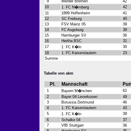
9
Werder Bremen
42
10
42
1. FC N�rnberg
11
1899 Hoffenheim
41
12
SC Freiburg
40
13
FSV Mainz 05
39
14
FC Augsburg
38
15
Hamburger SV
36
16
Hertha BSC
31
17
30
1. FC K�ln
18
1. FC Kaiserslautern
23
Summe
Tabelle von akm
Pl.
Mannschaft
Pun
1
62
Bayern M�nchen
2
Bayer 04 Leverkusen
49
3
Borussia Dortmund
46
4
1. FC Kaiserslautern
43
5
38
1. FC K�ln
6
Schalke 04
37
7
VfB Stuttgart
36
8
Hamburger SV
35