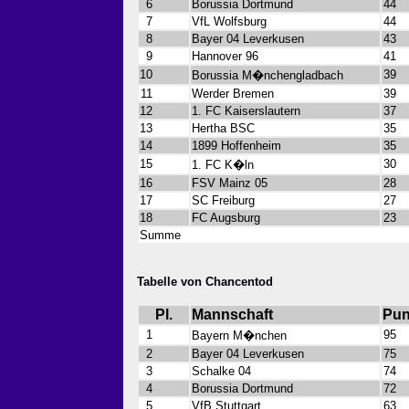
6
Borussia Dortmund
44
7
VfL Wolfsburg
44
8
Bayer 04 Leverkusen
43
9
Hannover 96
41
10
39
Borussia M�nchengladbach
11
Werder Bremen
39
12
1. FC Kaiserslautern
37
13
Hertha BSC
35
14
1899 Hoffenheim
35
15
30
1. FC K�ln
16
FSV Mainz 05
28
17
SC Freiburg
27
18
FC Augsburg
23
Summe
Tabelle von Chancentod
Pl.
Mannschaft
Pun
1
95
Bayern M�nchen
2
Bayer 04 Leverkusen
75
3
Schalke 04
74
4
Borussia Dortmund
72
5
VfB Stuttgart
63