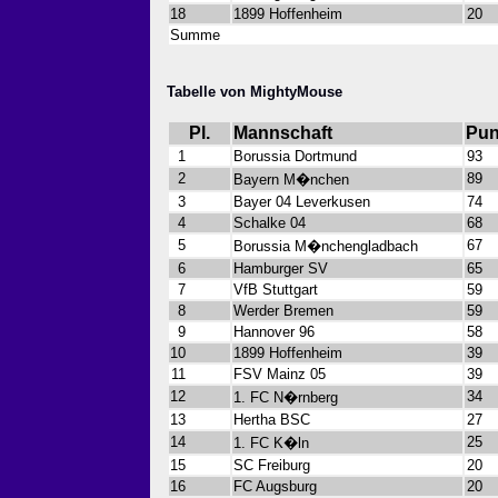
18
1899 Hoffenheim
20
Summe
Tabelle von MightyMouse
Pl.
Mannschaft
Pun
1
Borussia Dortmund
93
2
89
Bayern M�nchen
3
Bayer 04 Leverkusen
74
4
Schalke 04
68
5
67
Borussia M�nchengladbach
6
Hamburger SV
65
7
VfB Stuttgart
59
8
Werder Bremen
59
9
Hannover 96
58
10
1899 Hoffenheim
39
11
FSV Mainz 05
39
12
34
1. FC N�rnberg
13
Hertha BSC
27
14
25
1. FC K�ln
15
SC Freiburg
20
16
FC Augsburg
20