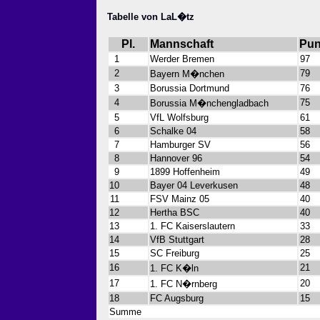
Tabelle von LaL�tz
Pl.
Mannschaft
Pun
1
Werder Bremen
97
2
79
Bayern M�nchen
3
Borussia Dortmund
76
4
75
Borussia M�nchengladbach
5
VfL Wolfsburg
61
6
Schalke 04
58
7
Hamburger SV
56
8
Hannover 96
54
9
1899 Hoffenheim
49
10
Bayer 04 Leverkusen
48
11
FSV Mainz 05
40
12
Hertha BSC
40
13
1. FC Kaiserslautern
33
14
VfB Stuttgart
28
15
SC Freiburg
25
16
21
1. FC K�ln
17
20
1. FC N�rnberg
18
FC Augsburg
15
Summe