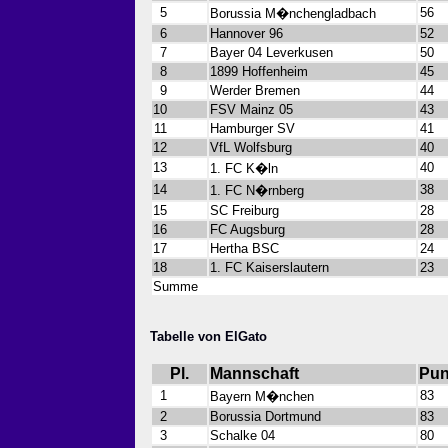
5
56
Borussia M�nchengladbach
6
Hannover 96
52
7
Bayer 04 Leverkusen
50
8
1899 Hoffenheim
45
9
Werder Bremen
44
10
FSV Mainz 05
43
11
Hamburger SV
41
12
VfL Wolfsburg
40
13
40
1. FC K�ln
14
38
1. FC N�rnberg
15
SC Freiburg
28
16
FC Augsburg
28
17
Hertha BSC
24
18
1. FC Kaiserslautern
23
Summe
Tabelle von ElGato
Pl.
Mannschaft
Pun
1
83
Bayern M�nchen
2
Borussia Dortmund
83
3
Schalke 04
80