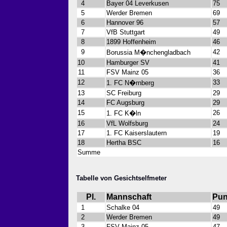
4
Bayer 04 Leverkusen
75
5
Werder Bremen
69
6
Hannover 96
57
7
VfB Stuttgart
49
8
1899 Hoffenheim
46
9
42
Borussia M�nchengladbach
10
Hamburger SV
41
11
FSV Mainz 05
36
12
33
1. FC N�rnberg
13
SC Freiburg
29
14
FC Augsburg
29
15
26
1. FC K�ln
16
VfL Wolfsburg
24
17
1. FC Kaiserslautern
19
18
Hertha BSC
16
Summe
Tabelle von Gesichtselfmeter
Pl.
Mannschaft
Pun
1
Schalke 04
49
2
Werder Bremen
49
3
FSV Mainz 05
47