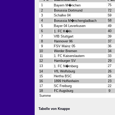
1
75
Bayern M�nchen
2
Borussia Dortmund
72
3
Schalke 04
59
4
58
Borussia M�nchengladbach
5
Bayer 04 Leverkusen
49
6
40
1. FC K�ln
7
VfB Stuttgart
39
8
Hannover 96
37
9
FSV Mainz 05
36
10
Werder Bremen
34
11
1. FC Kaiserslautern
33
12
Hamburger SV
29
13
27
1. FC N�rnberg
14
VfL Wolfsburg
26
15
Hertha BSC
26
16
1899 Hoffenheim
23
17
SC Freiburg
22
18
FC Augsburg
9
Summe
Tabelle von Knappe