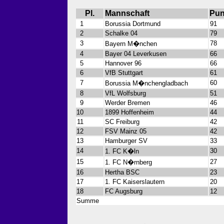
Pl.
Mannschaft
Pun
1
Borussia Dortmund
91
2
Schalke 04
79
3
78
Bayern M�nchen
4
Bayer 04 Leverkusen
66
5
Hannover 96
66
6
VfB Stuttgart
61
7
60
Borussia M�nchengladbach
8
VfL Wolfsburg
51
9
Werder Bremen
46
10
1899 Hoffenheim
44
11
SC Freiburg
42
12
FSV Mainz 05
42
13
Hamburger SV
33
14
30
1. FC K�ln
15
27
1. FC N�rnberg
16
Hertha BSC
23
17
1. FC Kaiserslautern
20
18
FC Augsburg
12
Summe