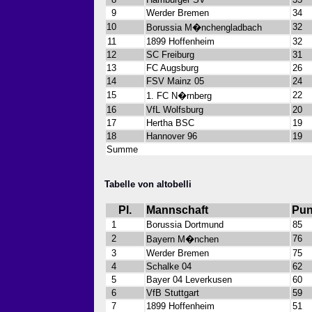
9
Werder Bremen
34
10
32
Borussia M�nchengladbach
11
1899 Hoffenheim
32
12
SC Freiburg
31
13
FC Augsburg
26
14
FSV Mainz 05
24
15
22
1. FC N�rnberg
16
VfL Wolfsburg
20
17
Hertha BSC
19
18
Hannover 96
19
Summe
Tabelle von altobelli
Pl.
Mannschaft
Pun
1
Borussia Dortmund
85
2
76
Bayern M�nchen
3
Werder Bremen
75
4
Schalke 04
62
5
Bayer 04 Leverkusen
60
6
VfB Stuttgart
59
7
1899 Hoffenheim
51