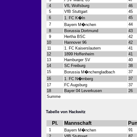
4
VfL Wolfsburg
46
5
VfB Stuttgart
45
6
45
1. FC K�ln
7
44
Bayern M�nchen
8
Borussia Dortmund
43
9
Hertha BSC
42
10
Hannover 96
42
11
1. FC Kaiserslautern
41
12
1899 Hoffenheim
41
13
Hamburger SV
40
14
SC Freiburg
38
15
37
Borussia M�nchengladbach
16
37
1. FC N�rnberg
17
FC Augsburg
37
18
Bayer 04 Leverkusen
26
Summe
Tabelle von Hackwitz
Pl.
Mannschaft
Pun
1
91
Bayern M�nchen
2
VfB Stuttgart
87