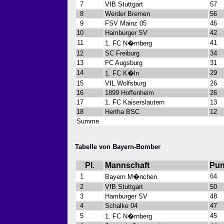
7
VfB Stuttgart
57
8
Werder Bremen
56
9
FSV Mainz 05
46
10
Hamburger SV
42
11
41
1. FC N�rnberg
12
SC Freiburg
34
13
FC Augsburg
31
14
29
1. FC K�ln
15
VfL Wolfsburg
26
16
1899 Hoffenheim
26
17
1. FC Kaiserslautern
13
18
Hertha BSC
12
Summe
Tabelle von Bayern-Bomber
Pl.
Mannschaft
Pun
1
64
Bayern M�nchen
2
VfB Stuttgart
50
3
Hamburger SV
48
4
Schalke 04
47
5
45
1. FC N�rnberg