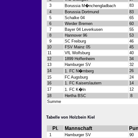
3
83
Borussia M�nchengladbach
4
Borussia Dortmund
83
5
Schalke 04
65
6
Werder Bremen
60
7
Bayer 04 Leverkusen
55
8
Hannover 96
53
9
SC Freiburg
46
10
FSV Mainz 05
45
11
VfL Wolfsburg
40
12
1899 Hoffenheim
34
13
Hamburger SV
32
14
26
1. FC N�rnberg
15
FC Augsburg
24
16
1. FC Kaiserslautern
14
17
12
1. FC K�ln
18
Hertha BSC
8
Summe
Tabelle von Holzbein Kiel
Pl.
Mannschaft
Pun
1
Hamburger SV
90