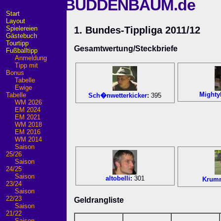
BUDDENBAUM.de
Start
Layout
Spielereien
1. Bundes-Tippliga 2011/12
Gästebuch
Tourtipp
Gesamtwertung/Steckbriefe
Fußballtipp
Anmeldung
Tipp mit
Bonus
Tabelle
Ewige
Might
Tabelle
Sch�nwetterkicker
:
395
WM 2026
EM 2024
EM 2021
WM 2018
EM 2016
WM 2014
Saison
25/26
Saison
24/25
Saison
altobelli
:
301
Krum
23/24
Saison
22/23
Geldrangliste
Saison
21/22
Saison