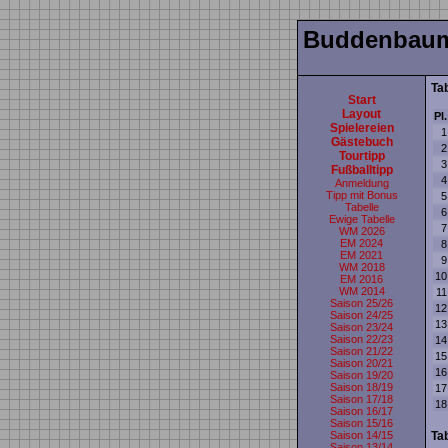
Buddenbau
Ta
Start
Layout
Pl.
Spielereien
1
Gästebuch
2
Tourtipp
3
Fußballtipp
4
Anmeldung
Tipp mit Bonus
5
Tabelle
6
Ewige Tabelle
7
WM 2026
EM 2024
8
EM 2021
9
WM 2018
10
EM 2016
WM 2014
11
Saison 25/26
12
Saison 24/25
13
Saison 23/24
Saison 22/23
14
Saison 21/22
15
Saison 20/21
16
Saison 19/20
Saison 18/19
17
Saison 17/18
18
Saison 16/17
Saison 15/16
Saison 14/15
Ta
Saison 13/14