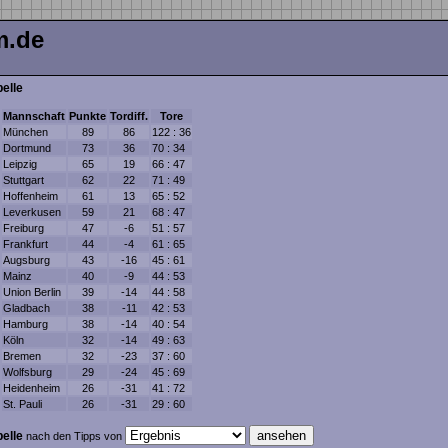
m.de
belle
Mannschaft
Punkte
Tordiff.
Tore
München
89
86
122 : 36
Dortmund
73
36
70 : 34
Leipzig
65
19
66 : 47
Stuttgart
62
22
71 : 49
Hoffenheim
61
13
65 : 52
Leverkusen
59
21
68 : 47
Freiburg
47
-6
51 : 57
Frankfurt
44
-4
61 : 65
Augsburg
43
-16
45 : 61
Mainz
40
-9
44 : 53
Union Berlin
39
-14
44 : 58
Gladbach
38
-11
42 : 53
Hamburg
38
-14
40 : 54
Köln
32
-14
49 : 63
Bremen
32
-23
37 : 60
Wolfsburg
29
-24
45 : 69
Heidenheim
26
-31
41 : 72
St. Pauli
26
-31
29 : 60
belle
nach den Tipps von