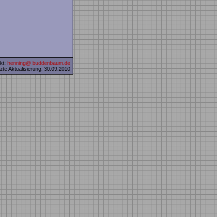
kt:
henning@ buddenbaum.de
zte Aktualisierung: 30.09.2010