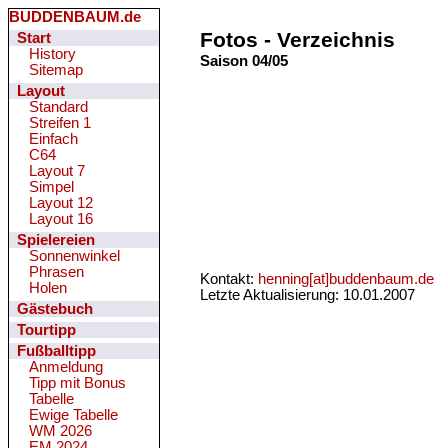
BUDDENBAUM.de
Fotos - Verzeichnis
Start
History
Saison 04/05
Sitemap
Layout
Standard
Streifen 1
Einfach
C64
Layout 7
Simpel
Layout 12
Layout 16
Spielereien
Sonnenwinkel
Phrasen
Kontakt:
henning[at]buddenbaum.de
Holen
Letzte Aktualisierung: 10.01.2007
Gästebuch
Tourtipp
Fußballtipp
Anmeldung
Tipp mit Bonus
Tabelle
Ewige Tabelle
WM 2026
EM 2024