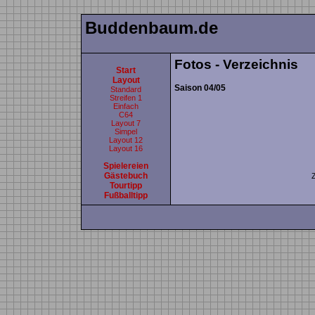
Buddenbaum.de
Fotos - Verzeichnis
Start
Layout
Saison 04/05
Standard
Streifen 1
Einfach
C64
Layout 7
Simpel
Layout 12
Layout 16
Spielereien
Gästebuch
Z
Tourtipp
Fußballtipp