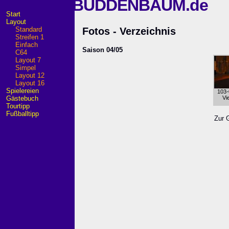
BUDDENBAUM.de
Start
Layout
Standard
Fotos - Verzeichnis
Streifen 1
Einfach
Saison 04/05
C64
Layout 7
Simpel
Layout 12
Layout 16
Spielereien
103
Gästebuch
Vi
Tourtipp
Fußballtipp
Zur G