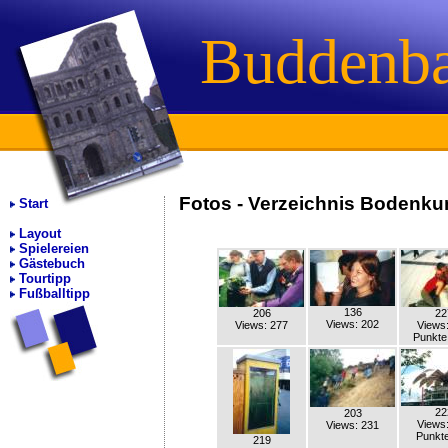
Buddenb
Fotos - Verzeichnis Bodenk
Start
Layout
Spielereien
Gästebuch
Tourtipp
Fußballtipp
136
206
22
Views: 202
Views: 277
Views
Punkte
22
203
Views
Views: 231
Punkte
219