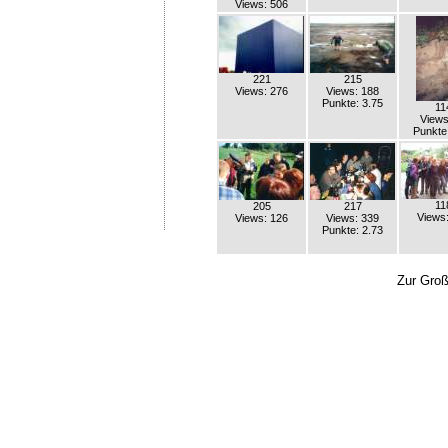
Views: 506
221
215
Views: 276
Views: 188
Punkte: 3.75
11
Views
Punkte
11
205
217
Views
Views: 126
Views: 339
Punkte: 2.73
Zur Groß