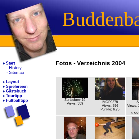
Buddenb
Fotos - Verzeichnis 2004
Start
History
Sitemap
Layout
Spielereien
Gästebuch
Tourtipp
Zurlauben419
Fußballtipp
IMGP0279
S
Views: 359
Views: 896
Views: 
Punkte: 6.75
5.55