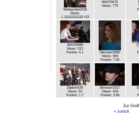
IMGP0075
Views: 775
Weinprobe0336
P
Views:
1.11111111111E+33
IMGP0088
Z
Views: 512
Punkte: 4.1
Silvester0990
P
Views: 994
Punkte: 7.05
Diplom439
Silvester1017
S
Views: 53
Views: 424
Punkte: 1.7
Punkte: 3.66
P
Zur Groß
« zurück