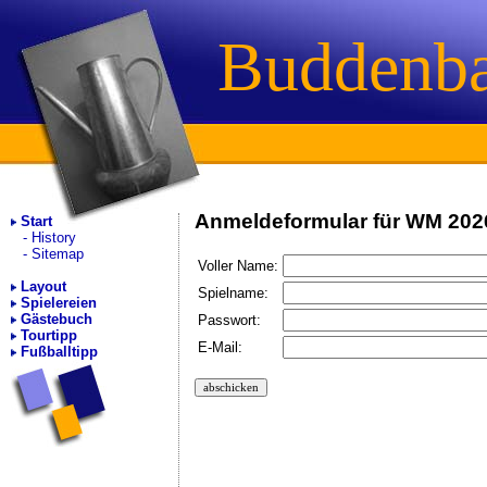
Buddenb
Anmeldeformular für WM 202
Start
History
Sitemap
Voller Name:
Layout
Spielname:
Spielereien
Gästebuch
Passwort:
Tourtipp
E-Mail:
Fußballtipp