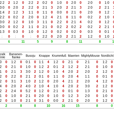
2:2
2
1:2
0
2:2
2
0:2
0
1:0
0
2:0
0
2:0
0
1:0
0:0
0
2:0
2
2:2
0
2:1
3
2:0
2
2:1
3
2:0
2
2:1
1:4
2
1:2
3
1:1
0
1:1
0
0:0
0
2:1
0
2:0
0
1:2
2:2
0
0:2
2
2:0
0
1:2
4
2:1
0
1:1
0
0:2
2
1:0
3:0
2
1:2
0
1:0
3
1:1
0
2:2
0
2:1
4
0:2
0
1:2
0:0
0
0:2
2
1:1
0
2:1
0
0:2
2
0:2
2
0:2
2
2:1
1:3
0
0:3
0
1:0
0
1:2
0
0:2
0
0:2
0
0:3
0
0:1
:
0
:
0
:
0
2:2
0
2:0
2
2:1
2
1:2
0
1:0
6
11
5
9
8
11
8
1
ralk
Bananen-
Busoju
Knappe
Krummfuß
Maerien
MightyMouse
Nordlicht
inki
flanke
:0
0
1:2
0
0:1
0
1:1
4
1:2
0
2:1
0
2:1
0
1:2
0
:2
0
2:1
0
1:0
0
1:2
2
0:1
2
1:2
2
2:1
0
1:0
0
:1
0
2:1
3
3:0
2
1:2
0
1:0
4
2:0
2
2:0
2
1:2
0
:2
0
2:2
0
2:1
2
0:1
0
1:1
0
2:0
4
1:1
0
0:1
0
:2
0
3:1
3
1:0
2
1:2
0
2:0
4
2:1
2
2:0
4
1:2
0
:4
0
2:0
2
4:0
2
1:0
4
1:0
4
2:0
2
3:0
2
1:2
0
:2
2
2:4
0
5:2
0
1:2
0
2:1
0
0:1
0
1:3
0
2:1
0
:1
0
1:0
0
2:1
0
2:0
0
1:0
0
1:2
3
2:0
0
1:0
0
:2
0
1:0
0
2:1
0
3:1
0
0:0
2
2:1
0
2:0
0
1:2
0
2
8
8
10
16
15
8
0