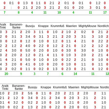
2
0
0:1
0
1:3
0
1:1
0
2:1
2
0:1
0
0:1
0
1:2
0
1
2
:
0
2:1
2
2:0
3
2:1
2
0:1
0
2:0
3
0:1
0
7
8
4
11
10
4
11
17
Aralk
Bananen-
Busoju
Knappe
Krummfuß
Maerien
MightyMouse
Nordlich
Tinki
flanke
:0
3
2:1
2
2:0
3
1:1
0
1:0
2
1:0
2
0:2
0
2:1
2
:2
0
3:1
3
3:4
0
3:1
3
2:1
2
2:0
3
3:1
3
1:0
2
:0
0
1:2
0
1:2
0
1:0
0
1:2
0
1:1
4
2:1
0
2:2
2
:2
2
1:2
2
4:0
0
2:2
0
1:2
2
2:1
0
1:2
2
1:2
2
:2
4
3:0
0
5:0
0
2:0
0
1:0
0
3:0
0
3:0
0
1:0
0
:0
2
2:0
2
1:2
0
2:1
4
1:1
0
1:0
3
2:0
2
2:1
4
:1
4
2:1
0
5:0
0
1:0
0
1:0
0
2:2
2
2:1
0
1:0
0
:4
3
2:0
0
4:1
0
1:0
0
2:0
0
1:0
0
1:1
0
1:1
0
:0
2
0:2
0
1:1
0
0:2
0
1:3
0
2:3
0
2:1
4
1:2
0
20
9
3
7
6
14
11
12
Aralk
Bananen-
Busoju
Knappe
Krummfuß
Maerien
MightyMouse
Nordli
Tinki
flanke
1:0
2
2:0
2
5:6
0
1:1
0
2:0
2
2:1
2
2:0
2
1:1
2:1
2
1:2
0
3:4
0
2:1
2
3:4
0
2:0
3
2:1
2
2:1
0:1
4
3:2
0
0:2
2
1:0
0
1:0
0
2:1
0
2:0
0
1:0
3:0
0
0:2
2
1:3
2
2:0
0
2:2
0
2:0
0
0:1
3
2:1