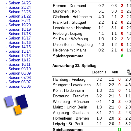
T
Saison 24/25
Bremen : Dortmund
0:2
0:3
2
1:
Saison 23/24
München : Köln
5:1
3:0
2
2:
Saison 22/23
Saison 21/22
Gladbach : Hoffenheim
4:0
2:1
2
2:
Saison 20/21
Frankfurt : Stuttgart
2:2
1:2
0
2:
Saison 19/20
Leverkusen : Hamburg
1:1
3:1
0
2:
Saison 18/19
Freiburg : Leipzig
4:1
1:1
0
4:
Saison 17/18
Saison 16/17
St. Pauli : Wolfsburg
1:3
1:2
2
3:
Saison 15/16
Union Berlin : Augsburg
4:0
1:2
0
1:
Saison 14/15
Heidenheim : Mainz
0:2
2:1
0
1:
Saison 13/14
Saison 12/13
Spieltagssumme
8
Saison 11/12
Saison 10/11
Auswertung 33. Spieltag
Saison 09/10
Ar
Ergebnis
Anti
Saison 08/09
Ti
Saison 07/08
Hamburg : Freiburg
3:2
1:1
0
2:0
Saison 06/07
Stuttgart : Leverkusen
3:1
2:2
0
4:3
Saison 05/06
Köln : Heidenheim
1:3
2:1
0
4:1
Dortmund : Frankfurt
3:2
2:1
3
1:1
Wolfsburg : München
0:1
1:3
2
0:0
Mainz : Union Berlin
1:3
2:1
0
2:0
Augsburg : Gladbach
3:1
2:1
2
2:3
Hoffenheim : Bremen
1:0
2:0
2
2:2
Leipzig : St. Pauli
2:1
2:0
2
3:2
Spieltagssumme
11