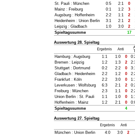
St. Pauli : München
0:5
2:1
0
Mainz : Freiburg
0:1
1:2
3
Augsburg : Hoffenheim
2:2
1:1
2
Heidenheim : Union Berlin
3:1
2:1
2
Leipzig : Gladbach
1:0
3:0
2
Spieltagssumme
17
Auswertung 28. Spieltag
A
Ergebnis
Anti
T
Hamburg : Augsburg
1:1
1:0
0
0:
Bremen : Leipzig
1:2
1:3
2
2:
Stuttgart : Dortmund
0:2
2:2
0
3:
Gladbach : Heidenheim
2:2
1:2
0
2:
Frankfurt : Köln
2:2
3:0
0
1:
Leverkusen : Wolfsburg
6:3
2:1
2
0:
Freiburg : München
2:3
1:1
0
2:
Union Berlin : St. Pauli
1:1
1:0
0
1:
Hoffenheim : Mainz
1:2
2:1
0
0:
Spieltagssumme
4
Auswertung 27. Spieltag
Ergebnis
Anti
München : Union Berlin
4:0
3:0
2