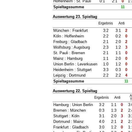
Hoffenheim : St. Pauli
0:1
2:1
0
1:
Spieltagssumme
11
Auswertung 23. Spieltag
Ergebnis
Anti
München : Frankfurt
3:2
3:1
2
Köln : Hoffenheim
2:2
0:2
0
Freiburg : Gladbach
2:1
2:0
2
Wolfsburg : Augsburg
2:3
1:2
3
St. Pauli : Bremen
2:1
1:1
0
Mainz : Hamburg
1:1
2:0
0
Union Berlin : Leverkusen
1:0
1:2
0
Heidenheim : Stuttgart
3:3
0:3
0
Leipzig : Dortmund
2:2
2:2
4
Spieltagssumme
11
Auswertung 22. Spieltag
A
Ergebnis
Anti
T
Hamburg : Union Berlin
3:2
1:1
0
3:
Bremen : München
0:3
1:3
2
2:
Stuttgart : Köln
3:1
2:0
3
3:
Dortmund : Mainz
4:0
2:1
2
2:
Frankfurt : Gladbach
3:0
1:2
0
1: