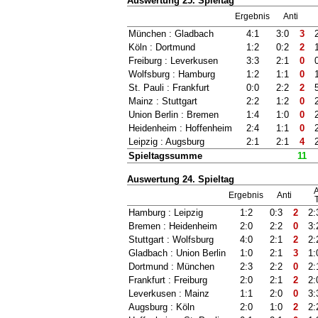
Auswertung 25. Spieltag
Ergebnis
Anti
München : Gladbach
4:1
3:0
3
Köln : Dortmund
1:2
0:2
2
Freiburg : Leverkusen
3:3
2:1
0
Wolfsburg : Hamburg
1:2
1:1
0
St. Pauli : Frankfurt
0:0
2:2
2
Mainz : Stuttgart
2:2
1:2
0
Union Berlin : Bremen
1:4
1:0
0
Heidenheim : Hoffenheim
2:4
1:1
0
Leipzig : Augsburg
2:1
2:1
4
Spieltagssumme
11
Auswertung 24. Spieltag
A
Ergebnis
Anti
T
Hamburg : Leipzig
1:2
0:3
2
2:
Bremen : Heidenheim
2:0
2:2
0
3:
Stuttgart : Wolfsburg
4:0
2:1
2
2:
Gladbach : Union Berlin
1:0
2:1
3
1:
Dortmund : München
2:3
2:2
0
2:
Frankfurt : Freiburg
2:0
2:1
2
2:
Leverkusen : Mainz
1:1
2:0
0
3:
Augsburg : Köln
2:0
1:0
2
2: