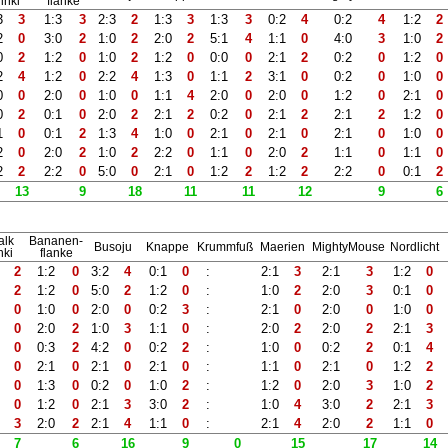
inki
flanke
3
3
1:3
3
2:3
2
1:3
3
1:3
3
0:2
4
0:2
4
1:2
2
2
0
3:0
2
1:0
2
2:0
2
5:1
4
1:1
0
4:0
3
1:0
2
0
2
1:2
0
1:0
2
1:2
0
0:0
0
2:1
2
0:2
0
1:2
0
2
4
1:2
0
2:2
4
1:3
0
1:1
2
3:1
0
0:2
0
1:0
0
0
0
2:0
0
1:0
0
1:1
4
2:0
0
2:0
0
1:2
0
2:1
0
0
2
0:1
0
2:0
2
2:1
2
0:2
0
2:1
2
2:1
2
1:2
0
1
0
0:1
2
1:3
4
1:0
0
2:1
0
2:1
0
2:1
0
1:0
0
2
0
2:0
2
1:0
2
2:2
0
1:1
0
2:0
2
1:1
0
1:1
0
2
2
2:2
0
5:0
0
2:1
0
1:2
2
1:2
2
2:2
0
0:1
2
13
9
18
11
11
12
9
6
alk
Bananen-
Busoju
Knappe
Krummfuß
Maerien
MightyMouse
Nordlicht
nki
flanke
2
1:2
0
3:2
4
0:1
0
:
2:1
3
2:1
3
1:2
0
2
1:2
0
5:0
2
1:2
0
:
1:0
2
2:0
3
0:1
0
0
1:0
0
2:0
0
0:2
3
:
2:1
0
2:0
0
1:0
0
0
2:0
2
1:0
3
1:1
0
:
2:0
2
2:0
2
2:1
3
0
0:3
2
4:2
0
0:2
2
:
1:0
0
0:2
2
0:1
4
0
2:1
0
2:1
0
2:1
0
:
1:1
0
2:1
0
1:2
2
0
1:3
0
0:2
0
1:0
2
:
1:2
0
2:0
3
1:0
2
0
1:2
0
2:1
3
3:0
2
:
1:0
4
3:0
2
2:1
3
3
2:0
2
2:1
4
1:1
0
:
2:1
4
2:0
2
1:1
0
7
6
16
9
0
15
17
14