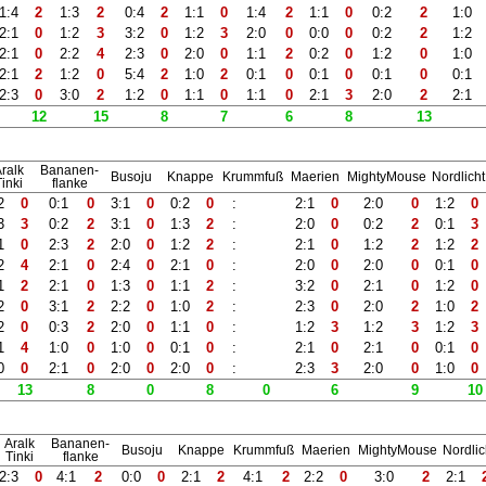
1:4
2
1:3
2
0:4
2
1:1
0
1:4
2
1:1
0
0:2
2
1:0
2:1
0
1:2
3
3:2
0
1:2
3
2:0
0
0:0
0
0:2
2
1:2
2:1
0
2:2
4
2:3
0
2:0
0
1:1
2
0:2
0
1:2
0
1:0
2:1
2
1:2
0
5:4
2
1:0
2
0:1
0
0:1
0
0:1
0
0:1
2:3
0
3:0
2
1:2
0
1:1
0
1:1
0
2:1
3
2:0
2
2:1
12
15
8
7
6
8
13
ralk
Bananen-
Busoju
Knappe
Krummfuß
Maerien
MightyMouse
Nordlicht
inki
flanke
2
0
0:1
0
3:1
0
0:2
0
:
2:1
0
2:0
0
1:2
0
3
3
0:2
2
3:1
0
1:3
2
:
2:0
0
0:2
2
0:1
3
1
0
2:3
2
2:0
0
1:2
2
:
2:1
0
1:2
2
1:2
2
2
4
2:1
0
2:4
0
2:1
0
:
2:0
0
2:0
0
0:1
0
1
2
2:1
0
1:3
0
1:1
2
:
3:2
0
2:1
0
1:2
0
2
0
3:1
2
2:2
0
1:0
2
:
2:3
0
2:0
2
1:0
2
2
0
0:3
2
2:0
0
1:1
0
:
1:2
3
1:2
3
1:2
3
1
4
1:0
0
1:0
0
0:1
0
:
2:1
0
2:1
0
0:1
0
0
0
2:1
0
2:0
0
2:0
0
:
2:3
3
2:0
0
1:0
0
13
8
0
8
0
6
9
10
Aralk
Bananen-
Busoju
Knappe
Krummfuß
Maerien
MightyMouse
Nordlic
Tinki
flanke
2:3
0
4:1
2
0:0
0
2:1
2
4:1
2
2:2
0
3:0
2
2:1