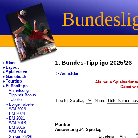
Bundesli
1. Bundes-Tippliga 2025/26
Start
Layout
Spielereien
-> Anmelden
Gästebuch
Tourtipp
Als neue Spielvariante
Fußballtipp
Dabei wi
Anmeldung
Tipp mit Bonus
Tabelle
Tipp für Spieltag
, Name:
Ewige Tabelle
WM 2026
EM 2024
EM 2021
WM 2018
Punkte
EM 2016
Auswertung 34. Spieltag
WM 2014
A
Saison 25/26
Ergebnis
Anti