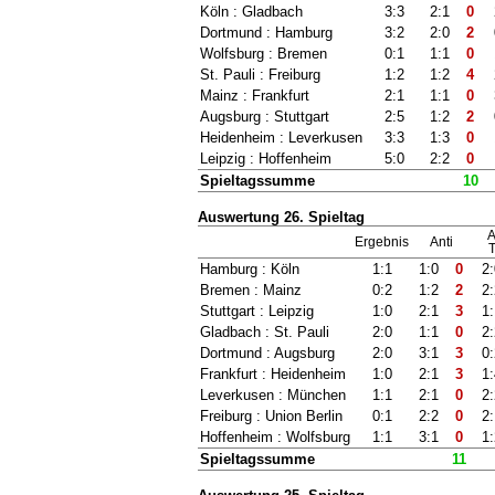
Köln : Gladbach
3:3
2:1
0
Dortmund : Hamburg
3:2
2:0
2
Wolfsburg : Bremen
0:1
1:1
0
St. Pauli : Freiburg
1:2
1:2
4
Mainz : Frankfurt
2:1
1:1
0
Augsburg : Stuttgart
2:5
1:2
2
Heidenheim : Leverkusen
3:3
1:3
0
Leipzig : Hoffenheim
5:0
2:2
0
Spieltagssumme
10
Auswertung 26. Spieltag
A
Ergebnis
Anti
T
Hamburg : Köln
1:1
1:0
0
2
Bremen : Mainz
0:2
1:2
2
2
Stuttgart : Leipzig
1:0
2:1
3
1
Gladbach : St. Pauli
2:0
1:1
0
2
Dortmund : Augsburg
2:0
3:1
3
0
Frankfurt : Heidenheim
1:0
2:1
3
1
Leverkusen : München
1:1
2:1
0
2
Freiburg : Union Berlin
0:1
2:2
0
2
Hoffenheim : Wolfsburg
1:1
3:1
0
1
Spieltagssumme
11