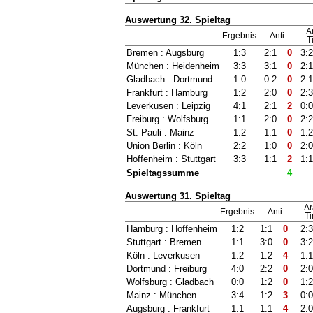
Auswertung 32. Spieltag
A
Ergebnis
Anti
T
Bremen : Augsburg
1:3
2:1
0
3:
München : Heidenheim
3:3
3:1
0
2:
Gladbach : Dortmund
1:0
0:2
0
2:
Frankfurt : Hamburg
1:2
2:0
0
2:
Leverkusen : Leipzig
4:1
2:1
2
0:
Freiburg : Wolfsburg
1:1
2:0
0
2:
St. Pauli : Mainz
1:2
1:1
0
1:
Union Berlin : Köln
2:2
1:0
0
2:
Hoffenheim : Stuttgart
3:3
1:1
2
1:
Spieltagssumme
4
Auswertung 31. Spieltag
Ar
Ergebnis
Anti
Ti
Hamburg : Hoffenheim
1:2
1:1
0
2:
Stuttgart : Bremen
1:1
3:0
0
3:
Köln : Leverkusen
1:2
1:2
4
1:
Dortmund : Freiburg
4:0
2:2
0
2:
Wolfsburg : Gladbach
0:0
1:2
0
1:
Mainz : München
3:4
1:2
3
0:
Augsburg : Frankfurt
1:1
1:1
4
2: