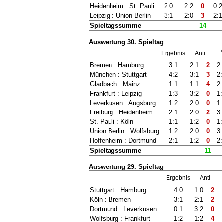
Heidenheim : St. Pauli
2:0
2:2
0
0:
Leipzig : Union Berlin
3:1
2:0
3
2:
Spieltagssumme
14
Auswertung 30. Spieltag
Ergebnis
Anti
Bremen : Hamburg
3:1
2:1
2
2
München : Stuttgart
4:2
3:1
3
2
Gladbach : Mainz
1:1
1:1
4
2
Frankfurt : Leipzig
1:3
3:2
0
1
Leverkusen : Augsburg
1:2
2:0
0
1
Freiburg : Heidenheim
2:1
2:0
2
3
St. Pauli : Köln
1:1
1:2
0
1
Union Berlin : Wolfsburg
1:2
2:0
0
3
Hoffenheim : Dortmund
2:1
1:2
0
2
Spieltagssumme
11
Auswertung 29. Spieltag
Ergebnis
Anti
Stuttgart : Hamburg
4:0
1:0
2
Köln : Bremen
3:1
2:1
2
Dortmund : Leverkusen
0:1
3:2
0
Wolfsburg : Frankfurt
1:2
1:2
4