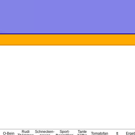
Rudi
Schnecken-
Sport-
Tante
O-Bein
Tomatofan
tt
Erge