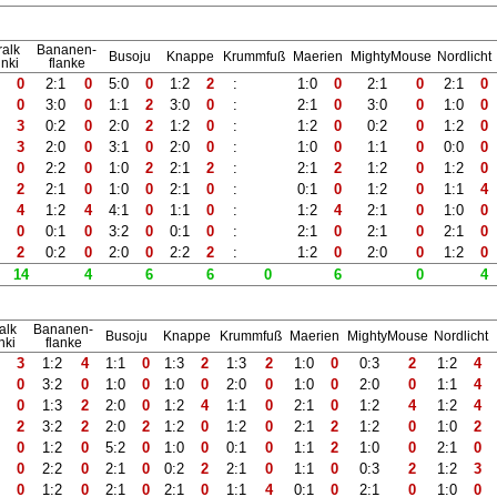
ralk
Bananen-
Busoju
Knappe
Krummfuß
Maerien
MightyMouse
Nordlicht
inki
flanke
2
0
2:1
0
5:0
0
1:2
2
:
1:0
0
2:1
0
2:1
0
1
0
3:0
0
1:1
2
3:0
0
:
2:1
0
3:0
0
1:0
0
1
3
0:2
0
2:0
2
1:2
0
:
1:2
0
0:2
0
1:2
0
3
3
2:0
0
3:1
0
2:0
0
:
1:0
0
1:1
0
0:0
0
0
0
2:2
0
1:0
2
2:1
2
:
2:1
2
1:2
0
1:2
0
2
2
2:1
0
1:0
0
2:1
0
:
0:1
0
1:2
0
1:1
4
2
4
1:2
4
4:1
0
1:1
0
:
1:2
4
2:1
0
1:0
0
0
0
0:1
0
3:2
0
0:1
0
:
2:1
0
2:1
0
2:1
0
1
2
0:2
0
2:0
0
2:2
2
:
1:2
0
2:0
0
1:2
0
14
4
6
6
0
6
0
4
alk
Bananen-
Busoju
Knappe
Krummfuß
Maerien
MightyMouse
Nordlicht
nki
flanke
3
3
1:2
4
1:1
0
1:3
2
1:3
2
1:0
0
0:3
2
1:2
4
2
0
3:2
0
1:0
0
1:0
0
2:0
0
1:0
0
2:0
0
1:1
4
1
0
1:3
2
2:0
0
1:2
4
1:1
0
2:1
0
1:2
4
1:2
4
0
2
3:2
2
2:0
2
1:2
0
1:2
0
2:1
2
1:2
0
1:0
2
2
0
1:2
0
5:2
0
1:0
0
0:1
0
1:1
2
1:0
0
2:1
0
0
0
2:2
0
2:1
0
0:2
2
2:1
0
1:1
0
0:3
2
1:2
3
0
0
1:2
0
2:1
0
2:1
0
1:1
4
0:1
0
2:1
0
1:0
0