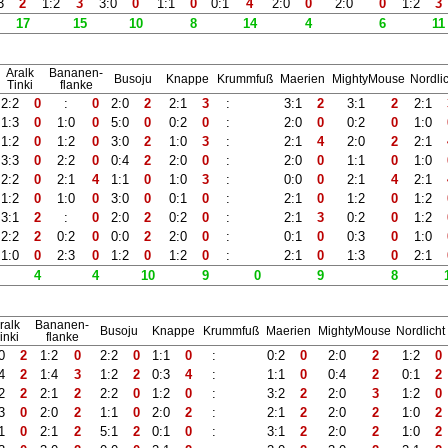
3
2
1:2
3
3:0
0
1:1
0
0:1
4
2:0
0
2:0
0
1:2
3
17
15
10
8
14
4
6
11
Aralk
Bananen-
Busoju
Knappe
Krummfuß
Maerien
MightyMouse
Nordli
Tinki
flanke
2:2
0
:
0
2:0
2
2:1
3
:
3:1
2
3:1
2
2:1
1:3
0
1:0
0
5:0
0
0:2
0
:
2:0
0
0:2
0
1:0
1:2
0
1:2
0
3:0
2
1:0
3
:
2:1
4
2:0
2
2:1
3:3
0
2:2
0
0:4
2
2:0
0
:
2:0
0
1:1
0
1:0
2:2
0
2:1
4
1:1
0
1:0
3
:
0:0
0
2:1
4
2:1
1:2
0
1:0
0
3:0
0
0:1
0
:
2:1
0
1:2
0
1:2
3:1
2
:
0
2:0
2
0:2
0
:
2:1
3
0:2
0
1:2
2:2
2
0:2
0
0:0
2
2:0
0
:
0:1
0
0:3
0
1:0
1:0
0
2:3
0
1:2
0
1:2
0
:
2:1
0
1:3
0
2:1
4
4
10
9
0
9
8
ralk
Bananen-
Busoju
Knappe
Krummfuß
Maerien
MightyMouse
Nordlicht
inki
flanke
0
2
1:2
0
2:2
0
1:1
0
:
0:2
0
2:0
2
1:2
0
4
2
1:4
3
1:2
2
0:3
4
:
1:1
0
0:4
2
0:1
2
2
2
2:1
2
2:2
0
1:2
0
:
3:2
2
2:0
3
1:2
0
3
0
2:0
2
1:1
0
2:0
2
:
2:1
2
2:0
2
1:0
2
1
0
2:1
2
5:1
2
0:1
0
:
3:1
2
2:0
2
1:0
2