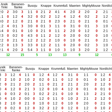
Aralk
Bananen-
Busoju
Knappe
Krummfuß
Maerien
MightyMouse
Nordlic
Tinki
flanke
2:0
2
3:0
3
1:1
0
2:1
2
4:1
4
2:0
2
2:0
2
2:1
1:1
0
1:2
4
3:2
0
0:2
2
1:2
4
1:2
4
0:2
2
1:2
0:0
2
1:2
0
2:1
0
2:1
0
2:3
0
2:1
0
2:1
0
0:1
1:2
4
0:1
3
3:0
0
0:1
3
1:1
0
3:1
0
0:1
3
1:0
5:4
0
0:1
0
1:0
0
2:1
0
1:1
2
2:0
0
1:2
0
2:1
2:3
0
0:2
0
4:3
0
1:1
2
1:2
0
2:0
0
0:2
0
1:0
2:2
0
2:1
0
1:2
2
1:2
2
1:0
0
1:0
0
2:1
0
2:1
2:2
0
1:3
3
3:3
0
1:2
2
1:1
0
2:0
0
0:2
3
1:0
2:1
4
2:0
2
5:4
3
1:1
0
1:0
3
1:0
3
2:0
2
1:2
12
15
5
13
13
9
12
ralk
Bananen-
Busoju
Knappe
Krummfuß
Maerien
MightyMouse
Nordlicht
inki
flanke
3
3
1:2
4
1:1
0
1:2
4
1:2
4
3:1
0
1:1
0
1:2
4
2
2
1:0
2
1:0
2
0:2
0
1:1
0
1:2
0
0:1
0
1:0
2
2
0
2:1
2
2:0
2
1:1
0
2:1
2
2:1
2
2:0
2
1:2
0
0
4
1:2
0
2:1
3
1:2
0
1:0
4
1:2
0
0:1
0
0:1
0
1
0
0:3
2
0:1
3
0:2
2
2:1
0
1:0
0
1:3
2
2:1
0
0
4
1:0
2
0:0
0
1:2
0
1:1
0
1:0
2
2:1
2
1:2
0
3
2
1:0
0
2:1
0
1:0
0
1:2
0
1:0
0
2:0
0
2:1
0
2
0
0:2
0
1:2
0
3:2
2
1:2
0
1:2
0
1:2
0
1:0
2