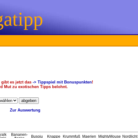
gatipp
 gibt es jetzt das
-> Tippspiel mit Bonuspunkten
!
rd Mut zu exotischen Tipps belohnt.
Zur Auswertung
ralk
Bananen-
Busoju
Knappe
Krummfuß
Maerien
MightyMouse
Nordlicht